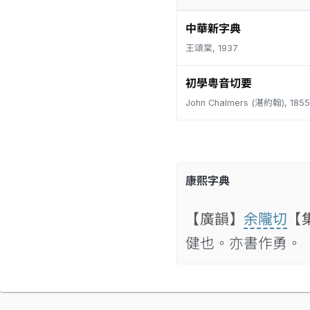
中華新字典
王頌棠, 1937
初學粵音切要
John Chalmers (湛約翰), 1855
康熙字典
【廣韻】
余隴切
【
健也。亦書作勇。