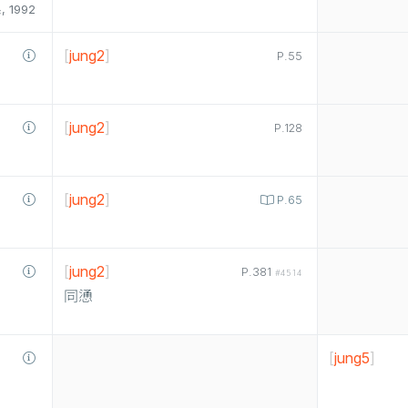
1992
[
jung2
]
P.55
[
jung2
]
P.128
[
jung2
]
P.65
[
jung2
]
P.381
#4514
同慂
[
jung5
]