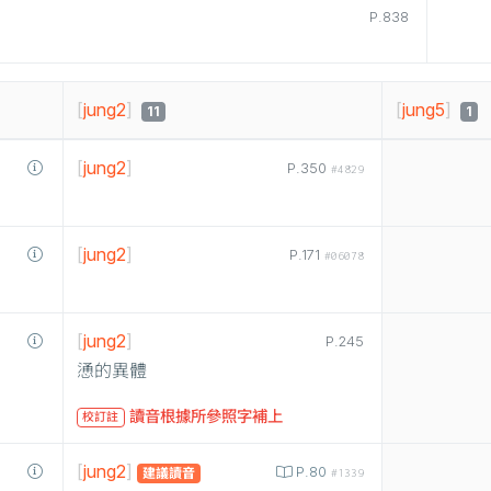
P.838
[
jung2
]
[
jung5
]
11
1
[
jung2
]
P.350
#4829
[
jung2
]
P.171
#06078
[
jung2
]
P.245
慂的異體
讀音根據所參照字補上
校訂註
[
jung2
]
P.80
建議讀音
#1339