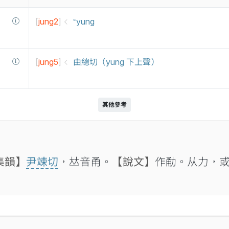
[
jung2
]
꜂yung
[
jung5
]
由總切（yung 下上聲）
其他參考
集韻】
尹竦切
，𠀤音甬。
【說文】
作勈。从力，