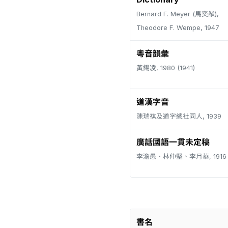
Bernard F. Meyer (馬奕猷),
Theodore F. Wempe, 1947
粵音韻彙
黃錫凌, 1980 (1941)
道漢字音
陳瑞祺及道字總社同人, 1939
廣話國語一貫未定稿
李澹愚、林仲堅、李月華, 1916
書名