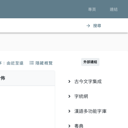
專頁
連結
搜尋
arrow_forward
外部連結
序：由近至遠
隱藏概覽
分佈
古今文字集成
字統網
漢語多功能字庫
粵典