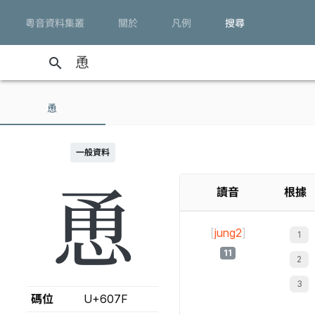
粵音資料集叢
關於
凡例
搜尋
search
恿
一般資料
恿
讀音
根據
[
jung2
]
11
碼位
U+607F