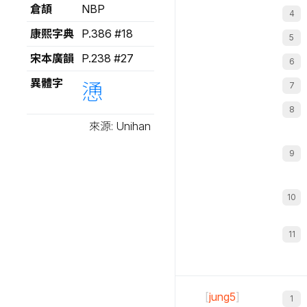
倉頡
NBP
康熙字典
P.386 #18
宋本廣韻
P.238 #27
異體字
慂
來源: Unihan
[
jung5
]