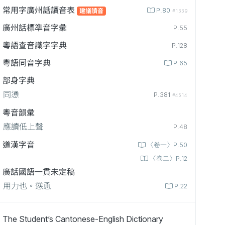
常用字廣州話讀音表
P.80
建議讀音
#1339
廣州話標準音字彙
P.55
粵語查音識字字典
P.128
粵語同音字典
P.65
部身字典
同慂
P.381
#4514
粵音韻彙
應讀低上聲
P.48
道漢字音
〈卷一〉P.50
〈卷二〉P.12
廣話國語一貫未定稿
用力也。慫恿
P.22
The Student’s Cantonese-English Dictionary