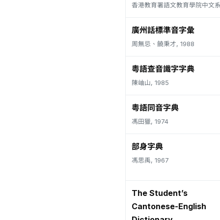
香港教育署語文教育學院中文系, 
廣州話標準音字彙
周無忌、饒秉才, 1988
粵語查音識字字典
陳岫山, 1985
粵語同音字典
馮田獵, 1974
部身字典
馮思禹, 1967
The Student’s
Cantonese-English
Dictionary