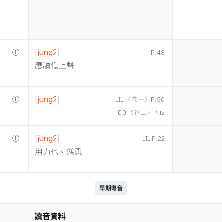
[
jung2
]
P.48
應讀低上聲
[
jung2
]
〈卷一〉P.50
〈卷二〉P.12
[
jung2
]
P.22
用力也。慫恿
早期粵音
讀音資料