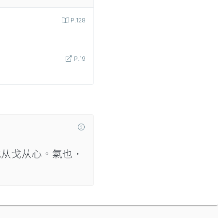
P.128
P.19
或从戈从心。氣也，