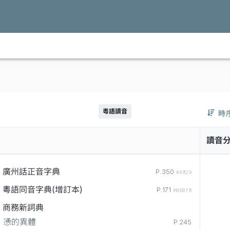
粵語讀音
時
讀音
廣州話正音字典
P.350
#4829
粵語同音字典(增訂本)
P.171
#06078
商務新詞典
慂的異體
P.245