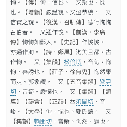
恂。
【傳】
恂，信也。 又樂也，慄
也。
【增韻】
嚴謹貌。又溫恭貌。 又
信實之貌。
【後漢．召馴傳】
德行恂恂
召伯春。 又通作悛。
【前漢．李廣
傳】
恂恂如鄙人。
【史記】
作悛悛。
亦通作洵。
【詩．鄭風】
泃美且都。古
作恂。 又
【集韻】
松倫切
，音旬。恂
恂，善誘也。
【莊子．徐無鬼】
恂然棄
而走。郭象讀。 又
【五音集韻】
聳尹
切
，音筍。嚴慄也。 又
【集韻】
【類
篇】
【韻會】
【正韻】
𠀤
須閏切
，音
峻。
【大學】
恂，慄也。鄭氏讀。 又
【集韻】
輸閏切
，音瞬。恂然，遽也。