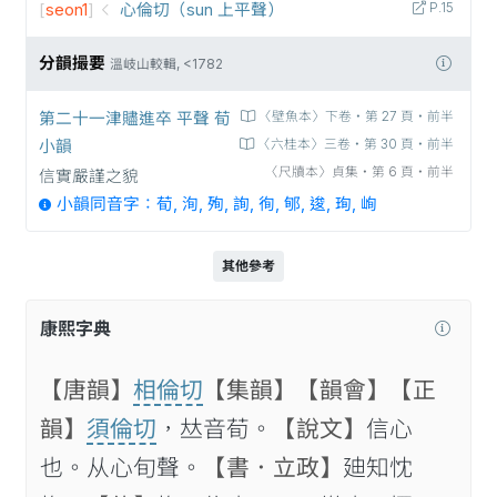
[
seon1
]
心倫切（sun 上平聲）
P.15
分韻撮要
溫岐山較輯, <1782
第二十一津贐進卒 平聲 荀
〈壁魚本〉下卷‧第 27 頁‧前半
小韻
〈六桂本〉三卷‧第 30 頁‧前半
〈尺牘本〉貞集‧第 6 頁‧前半
信實嚴謹之貌
小韻同音字：荀, 洵, 殉, 詢, 徇, 郇, 逡, 珣, 峋
其他參考
康熙字典
【唐韻】
相倫切
【集韻】
【韻會】
【正
韻】
須倫切
，𠀤音荀。
【說文】
信心
也。从心旬聲。
【書．立政】
廸知忱