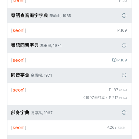
[
seon1
]
P.55
粵語查音識字字典
陳岫山, 1985
[
seon1
]
P.169
粵語同音字典
馮田獵, 1974
[
seon1
]
P.109
同音字彙
余秉昭, 1971
[
seon1
]
P.187
#4374
〈1997修訂本〉P.217
#4374
部身字典
馮思禹, 1967
[
seon1
]
P.263
#34241