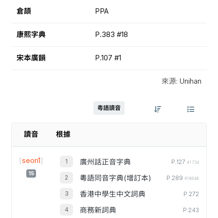
倉頡
PPA
康熙字典
P.383 #18
宋本廣韻
P.107 #1
來源: Unihan
粵語讀音
讀音
根據
[
seon1
]
廣州話正音字典
P.127
#1754
15
粵語同音字典(增訂本)
P.289
#10040
香港中學生中文詞典
P.272
商務新詞典
P.243