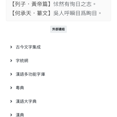
【列子．黃帝篇】
怵然有恂日之志。
【何承天．纂文】
吳人呼瞬目爲眴目。
外部連結
古今文字集成
字統網
漢語多功能字庫
粵典
漢語大字典
漢典