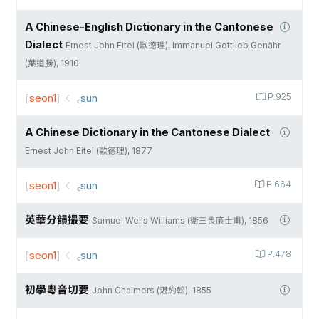
A Chinese-English Dictionary in the Cantonese
Dialect
Ernest John Eitel (歐德理), Immanuel Gottlieb Genähr
(葉道勝), 1910
[
seon1
]
꜀sun
P.925
A Chinese Dictionary in the Cantonese Dialect
Ernest John Eitel (歐德理), 1877
[
seon1
]
꜀sun
P.664
英華分韻撮要
Samuel Wells Williams (衛三畏廉士甫), 1856
[
seon1
]
꜀sun
P.478
初學粵音切要
John Chalmers (湛約翰), 1855