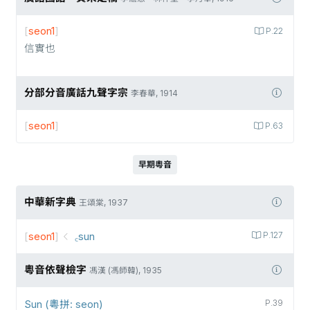
[
seon1
]
P.22
信實也
分部分音廣話九聲字宗
李春華, 1914
[
seon1
]
P.63
早期粵音
中華新字典
王頌棠, 1937
[
seon1
]
꜀sun
P.127
粵音依聲檢字
馮漢 (馮師韓), 1935
Sun (粵拼: seon)
P.39