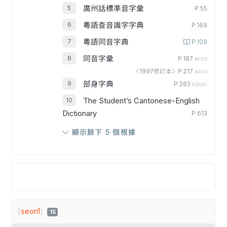
廣州話標準音字彙
P.55
粵語查音識字字典
P.169
粵語同音字典
P.109
同音字彙
P.187
#4374
〈1997修訂本〉P.217
#4374
部身字典
P.263
#34241
The Student’s Cantonese-English
Dictionary
P.613
顯示餘下 5 個根據
[
seon1
]
15