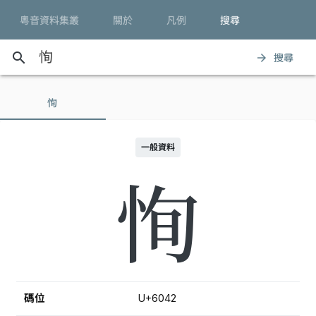
粵音資料集叢
關於
凡例
搜尋
search
搜尋
arrow_forward
恂
一般資料
恂
碼位
U+6042