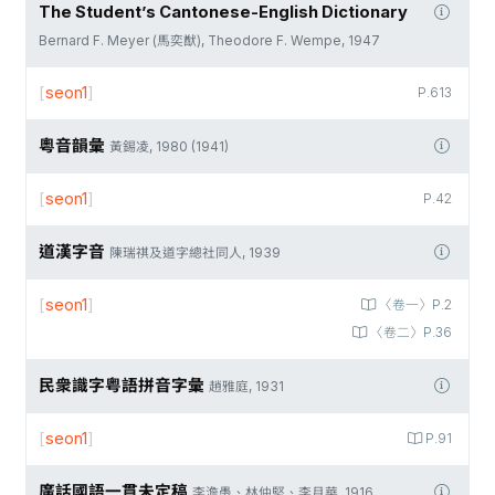
The Student’s Cantonese-English Dictionary
Bernard F. Meyer (馬奕猷), Theodore F. Wempe, 1947
[
seon1
]
P.613
粵音韻彙
黃錫凌, 1980 (1941)
[
seon1
]
P.42
道漢字音
陳瑞祺及道字總社同人, 1939
[
seon1
]
〈卷一〉P.2
〈卷二〉P.36
民衆識字粤語拼音字彙
趙雅庭, 1931
[
seon1
]
P.91
廣話國語一貫未定稿
李澹愚、林仲堅、李月華, 1916