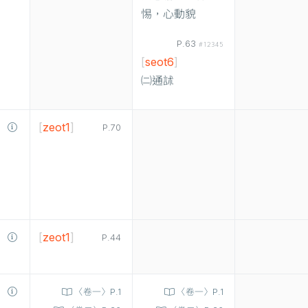
惕，心動貌
P.63
#12345
[
seot6
]
㈡通訹
[
zeot1
]
P.70
[
zeot1
]
P.44
〈卷一〉P.1
〈卷一〉P.1