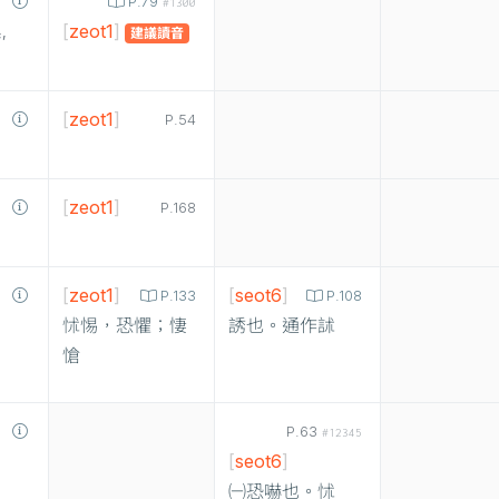
P.79
#1300
[
zeot1
]
,
建議讀音
[
zeot1
]
P.54
[
zeot1
]
P.168
[
zeot1
]
[
seot6
]
P.133
P.108
怵惕，恐懼；悽
誘也。通作訹
愴
P.63
#12345
[
seot6
]
㈠恐嚇也。怵