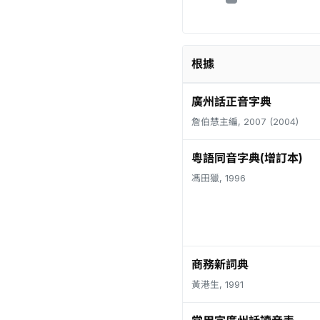
根據
廣州話正音字典
詹伯慧主編, 2007 (2004)
粵語同音字典(增訂本)
馮田獵, 1996
商務新詞典
黃港生, 1991