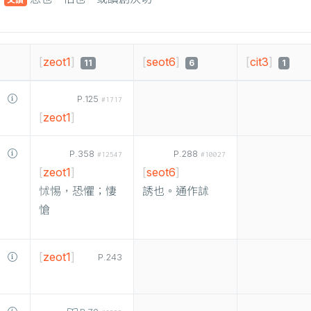
[
zeot1
]
[
seot6
]
[
cit3
]
11
6
1
P.125
#1717
[
zeot1
]
P.358
P.288
#12547
#10027
[
zeot1
]
[
seot6
]
怵惕，恐懼；悽
誘也。通作訹
愴
[
zeot1
]
P.243