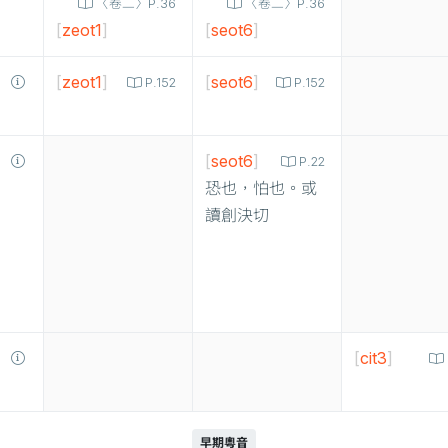
〈卷二〉P.36
〈卷二〉P.36
[
zeot1
]
[
seot6
]
[
zeot1
]
[
seot6
]
P.152
P.152
[
seot6
]
P.22
恐也，怕也。或
讀創決切
[
cit3
]
早期粵音