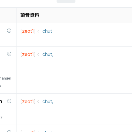
讀音資料
[
zeot1
]
chut꜆
[
zeot1
]
chut꜆
manuel
0
n
[
zeot1
]
chut꜆
77