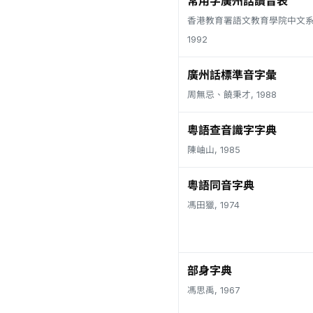
常用字廣州話讀音表
香港教育署語文教育學院中文系
1992
廣州話標準音字彙
周無忌、饒秉才, 1988
粵語查音識字字典
陳岫山, 1985
粵語同音字典
馮田獵, 1974
部身字典
馮思禹, 1967