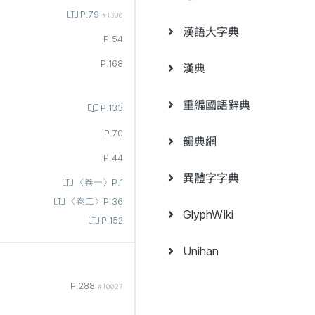
P.79
#1300
漢語大字典
P.54
P.168
漢典
重編國語辭典
P.133
P.70
韻典網
P.44
異體字字典
〈卷一〉P.1
〈卷二〉P.36
GlyphWiki
P.152
Unihan
P.288
#10027