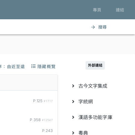
專頁
連結
搜尋
arrow_forward
外部連結
序：由近至遠
隱藏概覽
古今文字集成
字統網
P.125
#1717
漢語多功能字庫
P.358
#12547
P.243
粵典