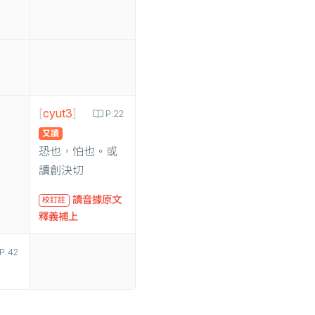
[
cyut3
]
P.22
又讀
恐也，怕也。或
讀創決切
讀音據原文
校訂註
釋義補上
P.42