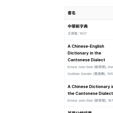
書名
中華新字典
王頌棠, 1937
A Chinese-English
Dictionary in the
Cantonese Dialect
Ernest John Eitel (歐德理), Im
Gottlieb Genähr (葉道勝), 191
A Chinese Dictionary i
the Cantonese Dialect
Ernest John Eitel (歐德理), 18