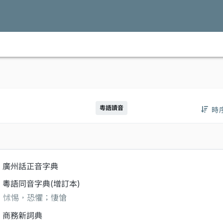
粵語讀音
時
廣州話正音字典
粵語同音字典(增訂本)
怵惕，恐懼；悽愴
商務新詞典