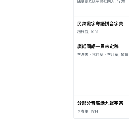
陳瑞祺及道字總社同人, 1939
民衆識字粤語拼音字彙
趙雅庭, 1931
廣話國語一貫未定稿
李澹愚、林仲堅、李月華, 1916
分部分音廣話九聲字宗
李春華, 1914