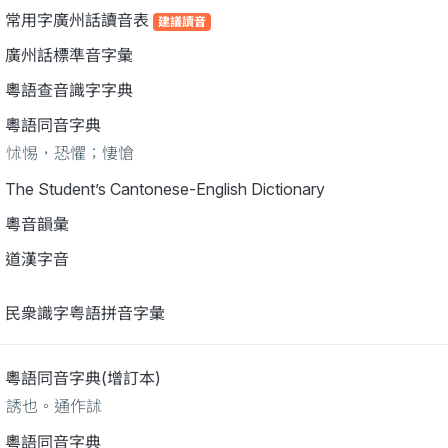
常用字廣州話讀音表
建議讀音
廣州話標準音字彙
粵語查音識字字典
粵語同音字典
怵惕，恐懼；悽愴
The Student’s Cantonese-English Dictionary
粵音韻彙
道漢字音
民衆識字粤語拼音字彙
粵語同音字典(增訂本)
誘也。通作訹
粵語同音字典