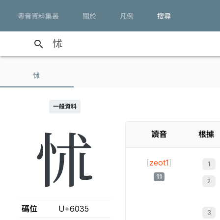
粵音資料集叢
關於
凡例
搜尋
search
怵
一般資料
怵
讀音
根據
[
zeot1
]
11
碼位
U+6035