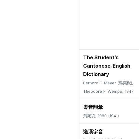
The Student’s
Cantonese-English
Dictionary
Bernard F. Meyer (馬奕猷),
Theodore F. Wempe, 1947
粵音韻彙
黃錫凌, 1980 (1941)
道漢字音