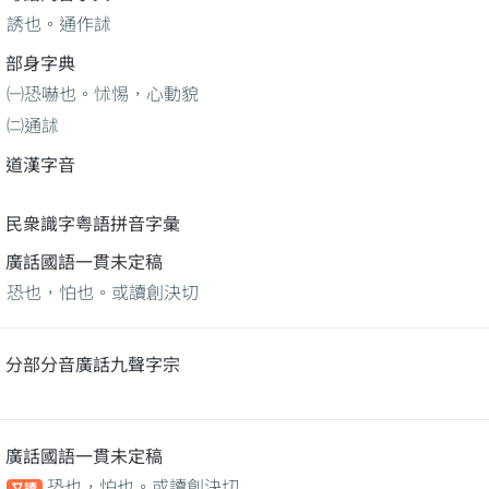
誘也。通作訹
部身字典
㈠恐嚇也。怵惕，心動貌
㈡通訹
道漢字音
民衆識字粤語拼音字彙
廣話國語一貫未定稿
恐也，怕也。或讀創決切
分部分音廣話九聲字宗
廣話國語一貫未定稿
恐也，怕也。或讀創決切
又讀