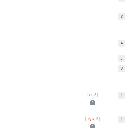
[
cit3
]
1
[
cyut3
]
1