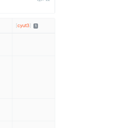
[
cyut3
]
1