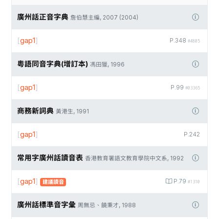
廣州話正音字典
詹伯慧主編, 2007 (2004)
[
gap1
]
P.348
#4805
粵語同音字典(增訂本)
馮田獵, 1996
[
gap1
]
P.99
#03365
商務新詞典
黃港生, 1991
[
gap1
]
P.242
常用字廣州話讀音表
香港教育署語文教育學院中文系, 1992
[
gap1
]
P.79
建議讀音
#1310
廣州話標準音字彙
周無忌、饒秉才, 1988