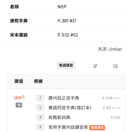
倉頡
NSP
康熙字典
P.381 #21
宋本廣韻
P.532 #52
來源: Unihan
粵語讀音
讀音
根據
[
gap1
]
廣州話正音字典
P.348
#4805
16
粵語同音字典(增訂本)
P.99
#03365
商務新詞典
P.242
常用字廣州話讀音表
建議讀音