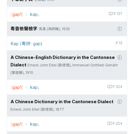
[
gap1
]
kap꜆
P.127
粵音依聲檢字
馮漢 (馮師韓), 1935
Kap (粵拼: gap)
P.13
A Chinese-English Dictionary in the Cantonese
Dialect
Ernest John Eitel (歐德理), Immanuel Gottlieb Genähr
(葉道勝), 1910
[
gap1
]
kap꜆
P.324
A Chinese Dictionary in the Cantonese Dialect
Ernest John Eitel (歐德理), 1877
[
gap1
]
kap꜆
P.224