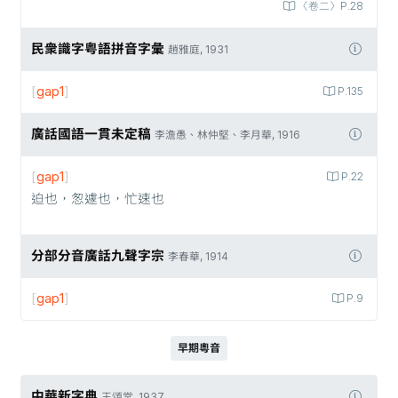
〈卷二〉P.28
民衆識字粤語拼音字彙
趙雅庭, 1931
[
gap1
]
P.135
廣話國語一貫未定稿
李澹愚、林仲堅、李月華, 1916
[
gap1
]
P.22
迫也，怱遽也，忙速也
分部分音廣話九聲字宗
李春華, 1914
[
gap1
]
P.9
早期粵音
中華新字典
王頌棠, 1937