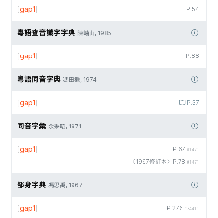
[
gap1
]
P.54
粵語查音識字字典
陳岫山, 1985
[
gap1
]
P.88
粵語同音字典
馮田獵, 1974
[
gap1
]
P.37
同音字彙
余秉昭, 1971
[
gap1
]
P.67
#1471
〈1997修訂本〉P.78
#1471
部身字典
馮思禹, 1967
[
gap1
]
P.276
#34411