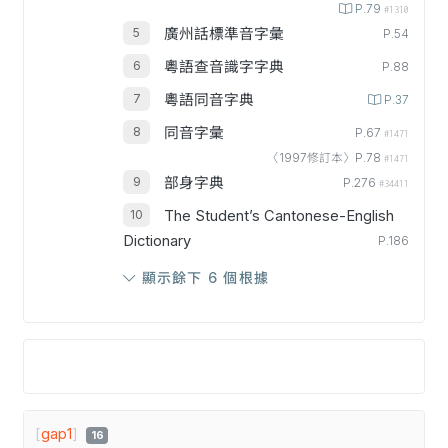
P.79
#1310
廣州話標準音字彙
P.54
粵語查音識字字典
P.88
粵語同音字典
P.37
同音字彙
P.67
#1471
〈1997修訂本〉P.78
#1471
部身字典
P.276
#34411
The Student’s Cantonese-English
Dictionary
P.186
顯示餘下 6 個根據
[
gap1
]
16