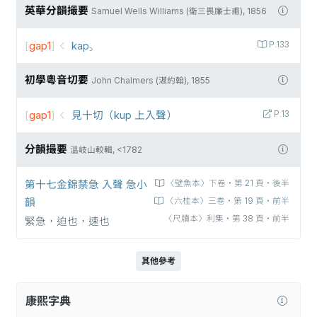
英華分韻撮要
Samuel Wells Williams (衛三畏廉士甫), 1856
[
gap1
]
kap꜆
P.133
初學粵音切要
John Chalmers (湛約翰), 1855
[
gap1
]
見十切（kup 上入聲）
P.13
分韻撮要
溫岐山較輯, <1782
第十七金錦禁急 入聲 急小
〈壁魚本〉下卷‧第 21 頁‧後半
韻
〈六桂本〉三卷‧第 19 頁‧前半
〈尺牘本〉利集‧第 38 頁‧前半
緊急，迫也，速也
其他參考
康熙字典