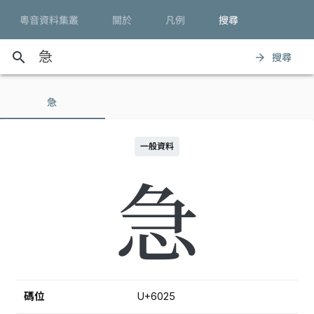
粵音資料集叢
關於
凡例
搜尋
search
搜尋
arrow_forward
急
一般資料
急
碼位
U+6025