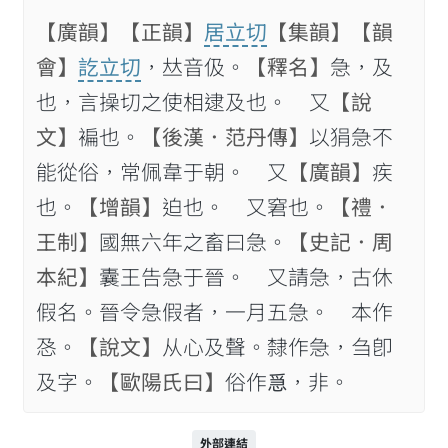
【廣韻】
【正韻】
居立切
【集韻】
【韻
會】
訖立切
，𠀤音伋。
【釋名】
急，及
也，言操切之使相逮及也。 又
【說
文】
褊也。
【後漢．范丹傳】
以狷急不
能從俗，常佩韋于朝。 又
【廣韻】
疾
也。
【增韻】
迫也。 又窘也。
【禮．
王制】
國無六年之畜曰急。
【史記．周
本紀】
囊王告急于晉。 又請急，古休
假名。晉令急假者，一月五急。 本作
㤂。
【說文】
从心及聲。隸作急，刍卽
及字。
【歐陽氏曰】
俗作𢚩，非。
外部連結