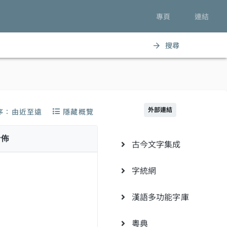
專頁
連結
搜尋
arrow_forward
外部連結
序：由近至遠
隱藏概覽
分佈
古今文字集成
字統網
漢語多功能字庫
粵典