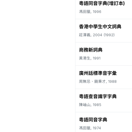
粵語同音字典(增訂本)
馮田獵, 1996
香港中學生中文詞典
莊澤義, 2004 (1992)
商務新詞典
黃港生, 1991
廣州話標準音字彙
周無忌、饒秉才, 1988
粵語查音識字字典
陳岫山, 1985
粵語同音字典
馮田獵, 1974