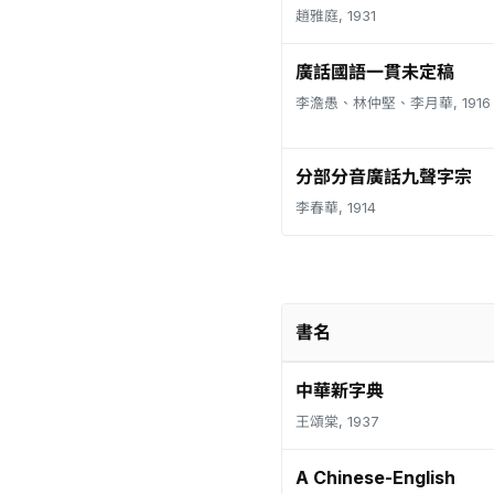
趙雅庭, 1931
廣話國語一貫未定稿
李澹愚、林仲堅、李月華, 1916
分部分音廣話九聲字宗
李春華, 1914
書名
中華新字典
王頌棠, 1937
A Chinese-English