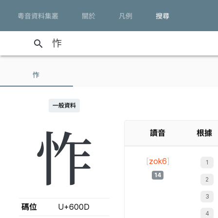
粵音資料集叢
關於
凡例
搜尋
search
怍
一般資料
怍
讀音
根據
[
zok6
]
14
碼位
U+600D