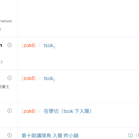
manuel
0
n
[
zok6
]
tsok꜇
77
[
zok6
]
tsok꜇
衛三畏廉士
[
zok6
]
在學切（tsok 下入聲）
第十剛講降角 入聲 昨小韻
〈