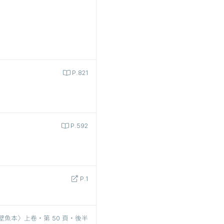
P.821
P.592
P.1
壁魚本〉上卷‧第 50 頁‧後半