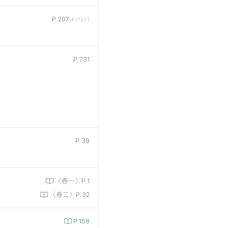
P.207
#31211
P.731
P.39
〈卷一〉P.1
〈卷二〉P.32
P.158