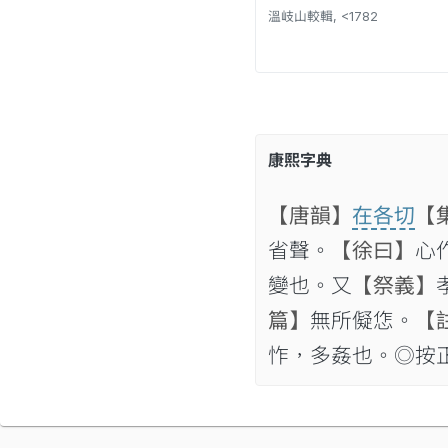
溫岐山較輯, <1782
康熙字典
【唐韻】
在各切
【
省聲。
【徐曰】
心
變也。又
【祭義】
篇】
無所儗㤰。
【
怍，多姦也。◎按