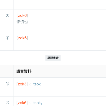
[
zok6
]
慚愧也
[
zok6
]
早期粵音
讀音資料
[
zok3
]
tsok⸰
[
zok6
]
tsok꜇