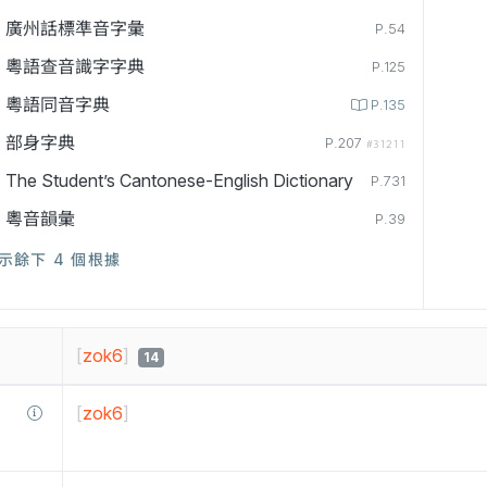
廣州話標準音字彙
P.54
粵語查音識字字典
P.125
粵語同音字典
P.135
部身字典
P.207
#31211
The Student’s Cantonese-English Dictionary
P.731
粵音韻彙
P.39
示餘下 4 個根據
[
zok6
]
14
[
zok6
]