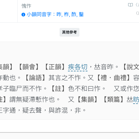
〈
愧怍
〈
小韻同音字：昨, 柞, 酢, 鑿
其他參考
集韻】
【韻會】
【正韻】
疾各切
，𠀤音昨。
【說
作動也。
【論語】
其言之不怍。又
【禮．曲禮】
孝子臨尸而不怍。
【註】
色不和曰怍。 又或作
註】
謂無疑滯慙怍也。 又
【集韻】
【類篇】
𠀤
正字通，疑去聲，與𧧻混，非。