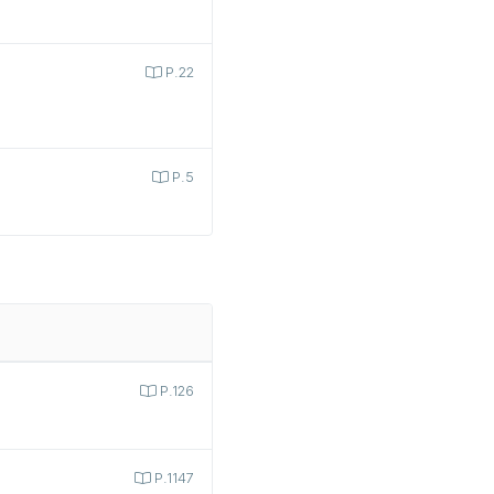
P.22
P.5
P.126
P.1147