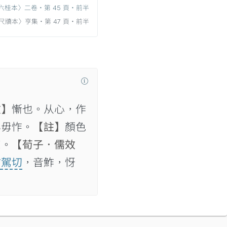
六桂本〉二卷‧第 45 頁‧前半
尺牘本〉亨集‧第 47 頁‧前半
文】
慚也。从心，作
容毋怍。
【註】
顏色
㤰。
【荀子．儒效
眆駕切
，音鮓，㤉