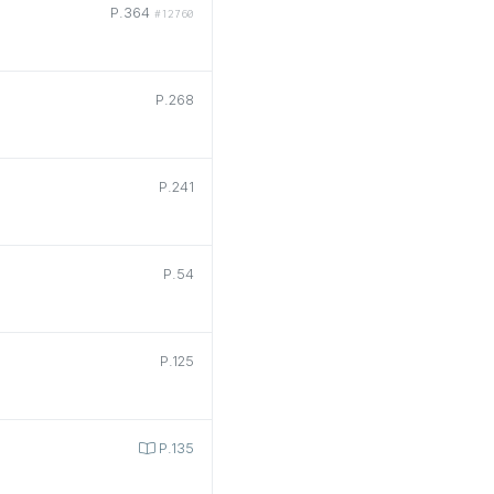
P.364
#12760
P.268
P.241
P.54
P.125
P.135