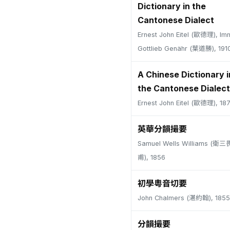
Dictionary in the
Cantonese Dialect
Ernest John Eitel (歐德理), Im
Gottlieb Genähr (葉道勝), 191
A Chinese Dictionary i
the Cantonese Dialect
Ernest John Eitel (歐德理), 18
英華分韻撮要
Samuel Wells Williams (
甫), 1856
初學粵音切要
John Chalmers (湛約翰), 1855
分韻撮要