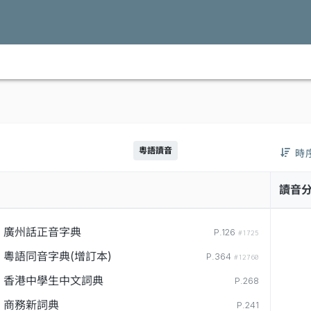
粵語讀音
時
讀音
廣州話正音字典
P.126
#1725
粵語同音字典(增訂本)
P.364
#12760
香港中學生中文詞典
P.268
商務新詞典
P.241