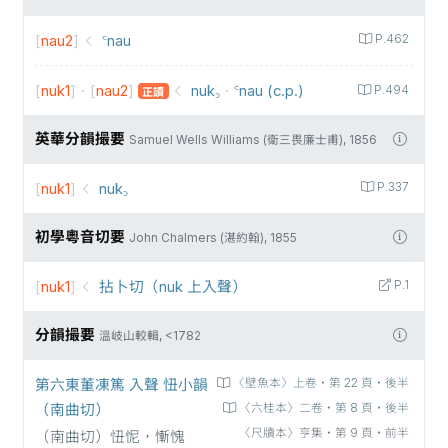
[
nau2
]
꜂nau
P.462
[
nuk1
]
·
[
nau2
]
nuk꜆
·
꜂nau (c.p.)
P.494
正讀
英華分韻撮要
Samuel Wells Williams (衛三畏廉士甫), 1856
[
nuk1
]
nuk꜆
P.337
初學粵音切要
John Chalmers (湛約翰), 1855
[
nuk1
]
拈卜切（nuk 上入聲）
P.1
分韻撮要
溫岐山較輯, <1782
第六東董凍篤 入聲 忸小韻
〈壁魚本〉上卷‧第 22 頁‧後半
（南曲切）
〈六桂本〉二卷‧第 8 頁‧後半
〈尺牘本〉亨集‧第 9 頁‧前半
（南曲切）忸怩，慚愧