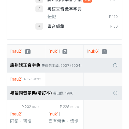
又讀
粵語查音識字字典
忸怩
P.120
粵音韻彙
P.50
[
nau2
]
[
nuk1
]
[
nuk6
]
11
7
4
廣州話正音字典
詹伯慧主編, 2007 (2004)
[
nau2
]
P.125
#1712
粵語同音字典(增訂本)
馮田獵, 1996
P.202
P.228
#07101
#07988
[
nau2
]
[
nuk1
]
同狃，習慣
面有慚色，忸怩