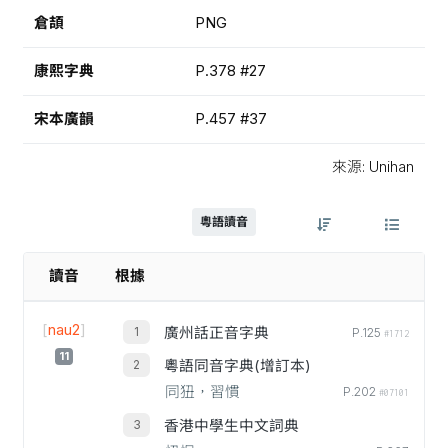
倉頡
PNG
康熙字典
P.378 #27
宋本廣韻
P.457 #37
來源: Unihan
粵語讀音
讀音
根據
[
nau2
]
廣州話正音字典
P.125
#1712
11
粵語同音字典(增訂本)
同狃，習慣
P.202
#07101
香港中學生中文詞典