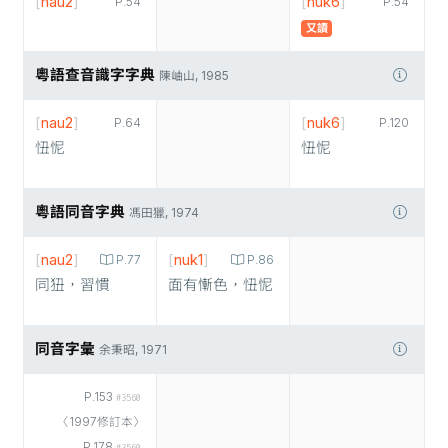
[
nau2
]
[
nuk6
]
P.54
P.54
又讀
粵語查音識字字典
陳岫山, 1985
[
nau2
]
[
nuk6
]
P.64
P.120
忸怩
忸怩
粵語同音字典
馮田獵, 1974
[
nau2
]
[
nuk1
]
P.77
P.86
同狃，習慣
面有慚色，忸怩
同音字彙
余秉昭, 1971
P.153
#3560
〈1997修訂本〉
P.178
#3560