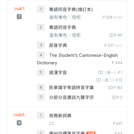
[
nuk1
]
粵語同音字典(增訂本)
7
面有慚色，忸怩
P.228
#07988
粵語同音字典
面有慚色，忸怩
P.86
部身字典
P.337
#4121
The Student’s Cantonese-English
Dictionary
P.444
道漢字音
〈卷一〉P.1
〈卷二〉P.12
民衆識字粤語拼音字彙
P.163
分部分音廣話九聲字宗
P.2
[
nuk6
]
商務新詞典
4
㈡
P.241
廣州話標準音字彙
P.54