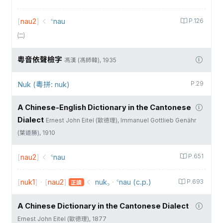
[
nau2
]
꜂nau
P.126
㈡
粵音依聲檢字
馮漢 (馮師韓), 1935
Nuk (粵拼: nuk)
P.29
A Chinese-English Dictionary in the Cantonese
Dialect
Ernest John Eitel (歐德理), Immanuel Gottlieb Genähr
(葉道勝), 1910
[
nau2
]
꜂nau
P.651
[
nuk1
]
·
[
nau2
]
nuk꜆
·
꜂nau (c.p.)
P.693
正讀
A Chinese Dictionary in the Cantonese Dialect
Ernest John Eitel (歐德理), 1877