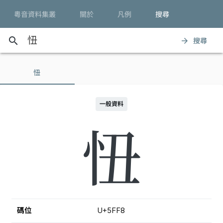
粵音資料集叢
關於
凡例
搜尋
search
搜尋
arrow_forward
忸
一般資料
忸
碼位
U+5FF8