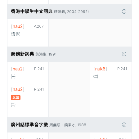
香港中學生中文詞典
莊澤義, 2004 (1992)
[
nau2
]
P.267
忸怩
商務新詞典
黃港生, 1991
[
nau2
]
[
nuk6
]
P.241
P.241
㈠
㈡
[
nau2
]
P.241
又讀
㈡
廣州話標準音字彙
周無忌、饒秉才, 1988