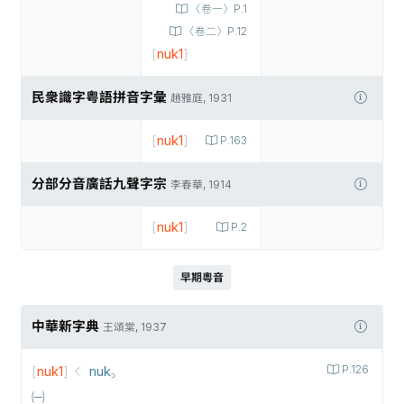
〈卷一〉P.1
〈卷二〉P.12
[
nuk1
]
民衆識字粤語拼音字彙
趙雅庭, 1931
[
nuk1
]
P.163
分部分音廣話九聲字宗
李春華, 1914
[
nuk1
]
P.2
早期粵音
中華新字典
王頌棠, 1937
[
nuk1
]
nuk꜆
P.126
㈠