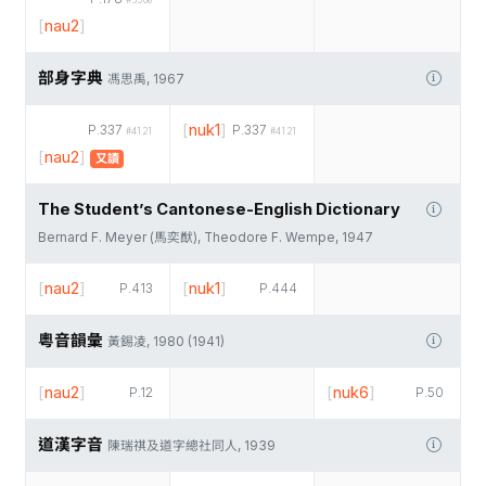
[
nau2
]
部身字典
馮思禹, 1967
[
nuk1
]
P.337
P.337
#4121
#4121
[
nau2
]
又讀
The Student’s Cantonese-English Dictionary
Bernard F. Meyer (馬奕猷), Theodore F. Wempe, 1947
[
nau2
]
[
nuk1
]
P.413
P.444
粵音韻彙
黃錫凌, 1980 (1941)
[
nau2
]
[
nuk6
]
P.12
P.50
道漢字音
陳瑞祺及道字總社同人, 1939