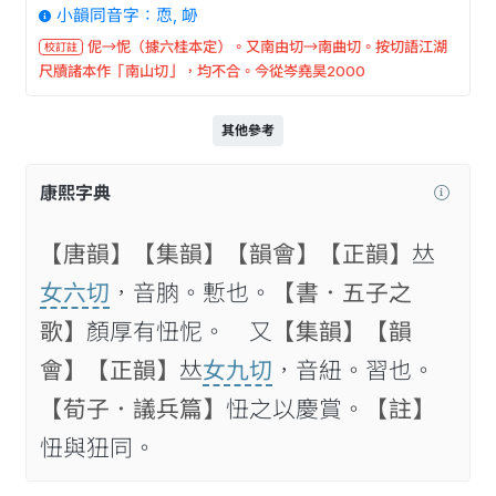
小韻同音字：恧, 䘐
伲→怩（據六桂本定）。又南由切→南曲切。按切語江湖
校訂註
尺牘諸本作「南山切」，均不合。今從岑堯昊2000
其他參考
康熙字典
【唐韻】
【集韻】
【韻會】
【正韻】
𠀤
女六切
，音朒。慙也。
【書．五子之
歌】
顏厚有忸怩。 又
【集韻】
【韻
會】
【正韻】
𠀤
女九切
，音紐。習也。
【荀子．議兵篇】
忸之以慶賞。
【註】
忸與狃同。