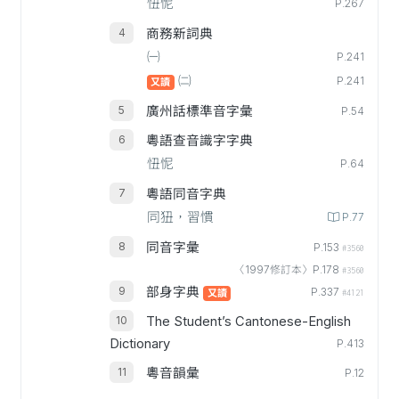
忸怩
P.267
商務新詞典
㈠
P.241
㈡
P.241
又讀
廣州話標準音字彙
P.54
粵語查音識字字典
忸怩
P.64
粵語同音字典
同狃，習慣
P.77
同音字彙
P.153
#3560
〈1997修訂本〉P.178
#3560
部身字典
P.337
又讀
#4121
The Student’s Cantonese-English
Dictionary
P.413
粵音韻彙
P.12