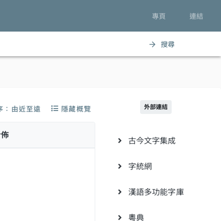
專頁
連結
搜尋
arrow_forward
外部連結
序：由近至遠
隱藏概覽
分佈
古今文字集成
字統網
漢語多功能字庫
粵典