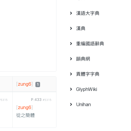
漢語大字典
漢典
重編國語辭典
韻典網
異體字字典
[
zung6
]
1
GlyphWiki
P.433
#5315
#5315
Unihan
[
zung6
]
從之簡體