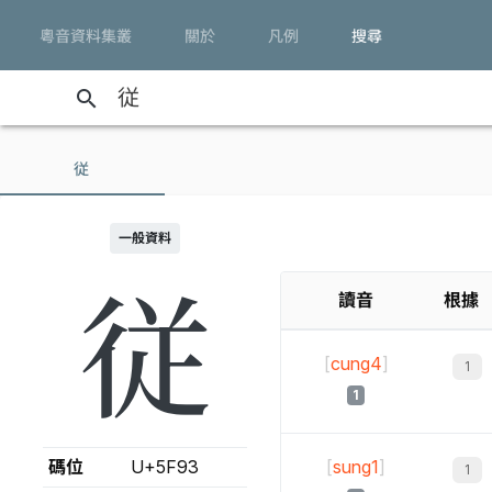
粵音資料集叢
關於
凡例
搜尋
search
従
一般資料
従
讀音
根據
[
cung4
]
1
碼位
U+5F93
[
sung1
]