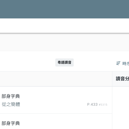
粵語讀音
時
讀音
部身字典
從之簡體
P.433
#5315
部身字典