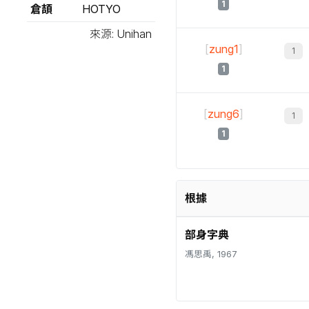
1
倉頡
HOTYO
來源: Unihan
[
zung1
]
1
[
zung6
]
1
根據
部身字典
馮思禹, 1967