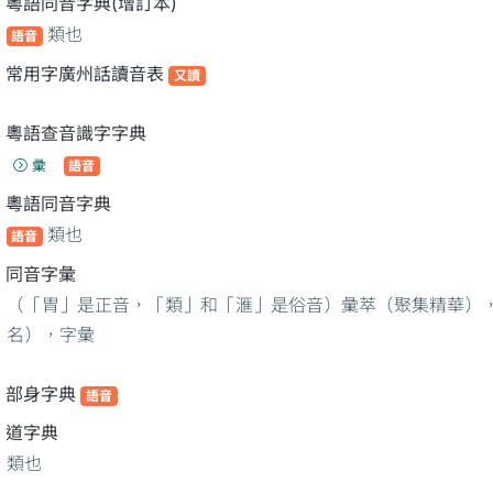
粵語同音字典(增訂本)
類也
語音
常用字廣州話讀音表
又讀
粵語查音識字字典
彚
語音
粵語同音字典
類也
語音
同音字彙
（「胃」是正音，「類」和「滙」是俗音）彙萃（聚集精華）
名），字彙
部身字典
語音
道字典
類也