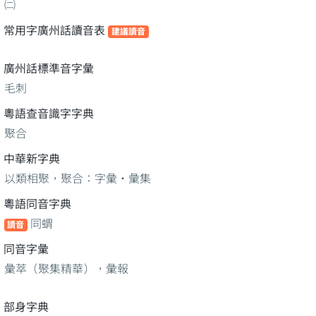
㈡
常用字廣州話讀音表
建議讀音
廣州話標準音字彙
毛刺
粵語查音識字字典
聚合
中華新字典
以類相聚，聚合：字彙‧彙集
粵語同音字典
同蝟
讀音
同音字彙
彙萃（聚集精華），彙報
部身字典