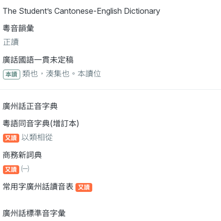
The Student’s Cantonese-English Dictionary
粵音韻彙
正讀
廣話國語一貫未定稿
類也，湊集也。本讀位
本讀
廣州話正音字典
粵語同音字典(增訂本)
以類相從
又讀
商務新詞典
㈠
又讀
常用字廣州話讀音表
又讀
廣州話標準音字彙