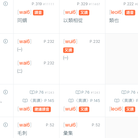
P.319
P.329
P.222
#11111
#11467
#
[
wai6
]
[
wui6
]
[
leoi6
]
讀音
又讀
語音
同蝟
以類相從
類也
[
wai6
]
[
wui6
]
P.232
P.232
㈠
又讀
㈠
[
wai6
]
P.232
㈡
P.76
P.76
P.76
#1243
#1243
〈異讀〉P.145
〈異讀〉P.145
〈異讀〉P.
,
[
wai6
]
[
wui6
]
[
leoi6
]
建議讀音
又讀
又讀
[
wai6
]
[
wui6
]
P.52
P.52
毛刺
彙集