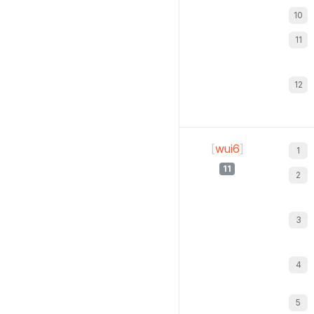
[
wui6
]
11