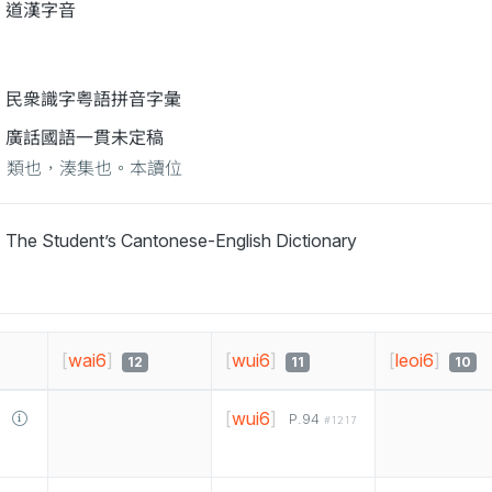
道漢字音
民衆識字粤語拼音字彙
廣話國語一貫未定稿
類也，湊集也。本讀位
The Student’s Cantonese-English Dictionary
[
wai6
]
[
wui6
]
[
leoi6
]
12
11
10
[
wui6
]
P.94
#1217