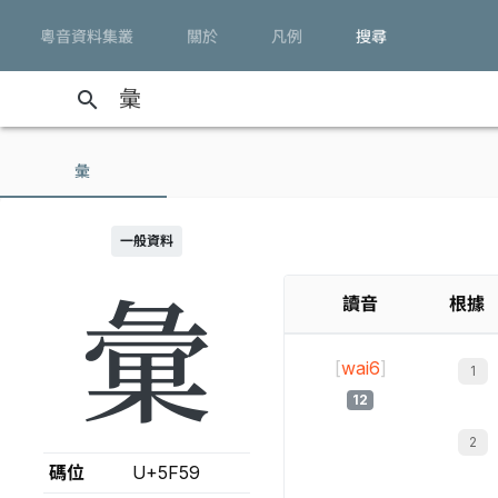
粵音資料集叢
關於
凡例
搜尋
search
彙
一般資料
彙
讀音
根據
[
wai6
]
12
碼位
U+5F59