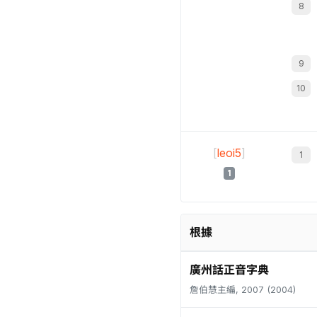
[
leoi5
]
1
根據
廣州話正音字典
詹伯慧主編, 2007 (2004)