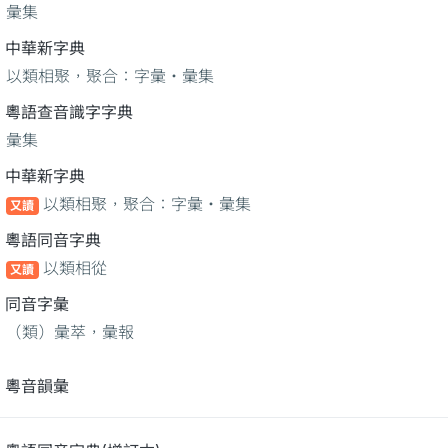
彙集
中華新字典
以類相聚，聚合：字彙‧彙集
粵語查音識字字典
彙集
中華新字典
以類相聚，聚合：字彙‧彙集
又讀
粵語同音字典
以類相從
又讀
同音字彙
（類）彙萃，彙報
粵音韻彙