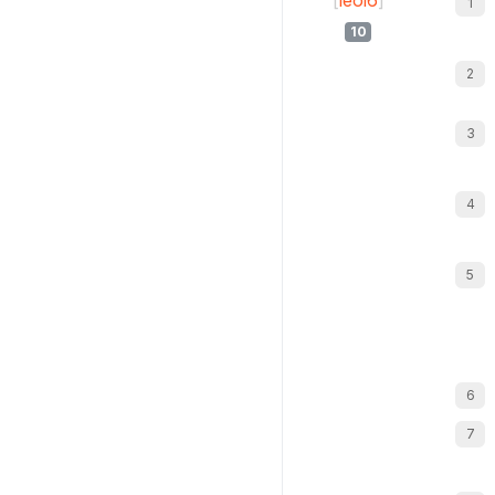
[
leoi6
]
10