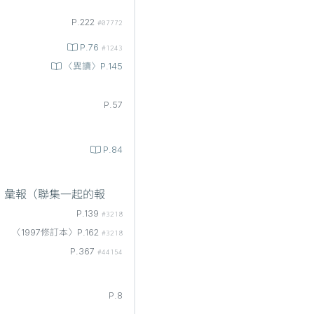
P.222
#07772
P.76
#1243
〈異讀〉P.145
P.57
P.84
，彙報（聯集一起的報
P.139
#3218
〈1997修訂本〉P.162
#3218
P.367
#44154
P.8