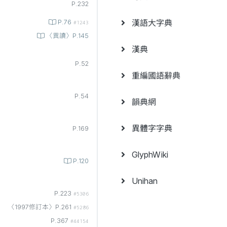
P.232
漢語大字典
P.76
#1243
〈異讀〉P.145
漢典
P.52
重編國語辭典
P.54
韻典網
異體字字典
P.169
GlyphWiki
P.120
Unihan
P.223
#5306
〈1997修訂本〉P.261
#5286
P.367
#44154