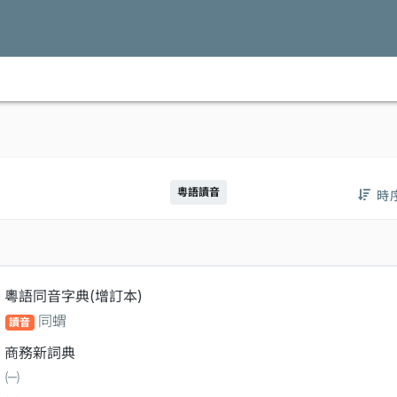
粵語讀音
時
粵語同音字典(增訂本)
同蝟
讀音
商務新詞典
㈠