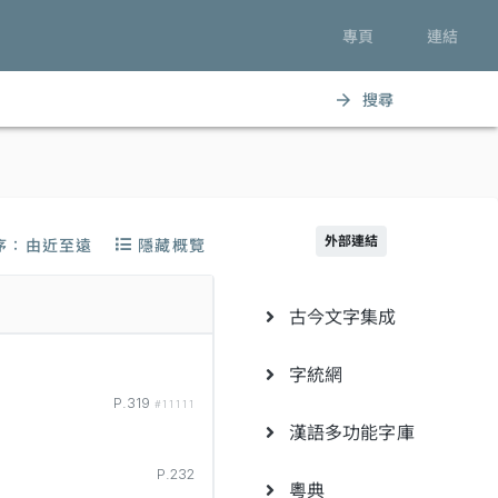
專頁
連結
搜尋
arrow_forward
外部連結
序：由近至遠
隱藏概覽
古今文字集成
字統網
P.319
#11111
漢語多功能字庫
P.232
粵典