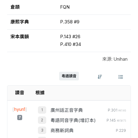
倉頡
FQN
康熙字典
P.358 #9
宋本廣韻
P.143 #26
P.410 #34
來源: Unihan
粵語讀音
讀音
根據
[
hyun1
]
廣州話正音字典
P.301
#4146
7
粵語同音字典(增訂本)
P.145
#05075
商務新詞典
P.229