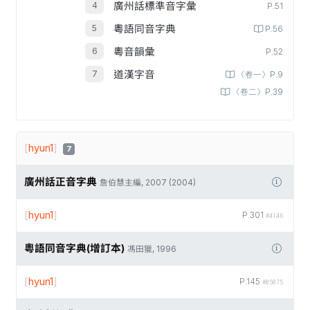
廣州話標準音字彙
P.51
粵語同音字典
P.56
粵音韻彙
P.52
道漢字音
〈卷一〉P.9
〈卷二〉P.39
[
hyun1
]
7
廣州話正音字典
詹伯慧主編, 2007 (2004)
[
hyun1
]
P.301
#4146
粵語同音字典(增訂本)
馮田獵, 1996
[
hyun1
]
P.145
#05075