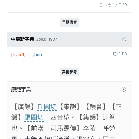
〈卷二〉P.39
早期粵音
中華新字典
王頌棠, 1937
[
hyun1
]
꜀hün
P.118
其他參考
康熙字典
【廣韻】
丘圓切
【集韻】
【韻會】
【正
韻】
驅圓切
，𠀤音棬。
【集韻】
連弩
也。
【前漢．司馬遷傳】
李陵一呼勞