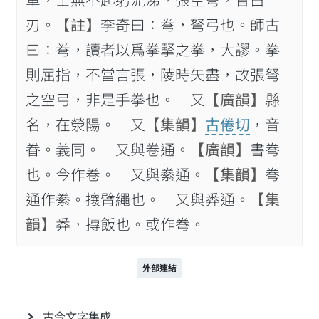
軍，士無不起躬流涕，張空弮，冒白
刃。
【註】
李奇曰：弮，弩弓也。師古
曰：弮，讀者以爲拳掔之拳，大謬。拳
則屈指，不當言張，陵時矢盡，故張弩
之空弓，非是手拳也。 又
【廣韻】
縣
名，在滎陽。 又
【集韻】
古倦切
，音
眷。義同。 又與卷通。
【廣韻】
書弮
也。今作卷。 又與絭通。
【集韻】
弮
通作絭。攘臂繩也。 又與𢍏通。
【集
韻】
𢍏，摶飯也。或作弮。
外部連結
古今文字集成