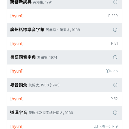
商務新詞典
黃港生, 1991
[
hyun1
]
P.229
廣州話標準音字彙
周無忌、饒秉才, 1988
[
hyun1
]
P.51
粵語同音字典
馮田獵, 1974
[
hyun1
]
P.56
粵音韻彙
黃錫凌, 1980 (1941)
[
hyun1
]
P.52
道漢字音
陳瑞祺及道字總社同人, 1939
[
hyun1
]
〈卷一〉P.9