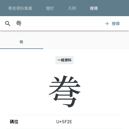
粵音資料集叢
關於
凡例
搜尋
search
搜尋
arrow_forward
弮
一般資料
弮
碼位
U+5F2E