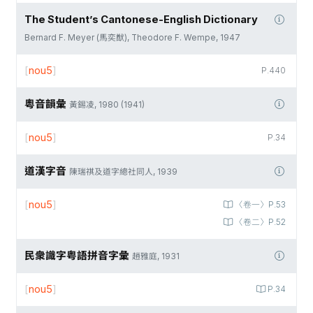
The Student’s Cantonese-English Dictionary
Bernard F. Meyer (馬奕猷), Theodore F. Wempe, 1947
[
nou5
]
P.440
粵音韻彙
黃錫凌, 1980 (1941)
[
nou5
]
P.34
道漢字音
陳瑞祺及道字總社同人, 1939
[
nou5
]
〈卷一〉P.53
〈卷二〉P.52
民衆識字粤語拼音字彙
趙雅庭, 1931
[
nou5
]
P.34