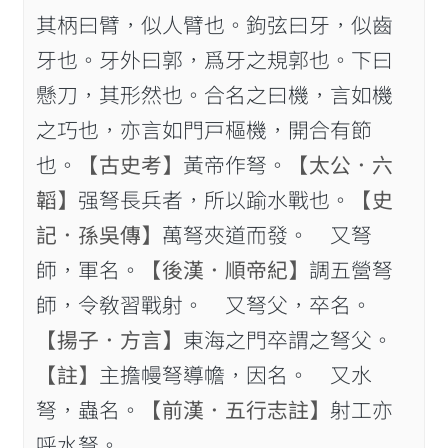
其柄曰臂，似人臂也。鉤弦曰牙，似齒
牙也。牙外曰郭，爲牙之規郭也。下曰
懸刀，其形然也。合名之曰機，言如機
之巧也，亦言如門戸樞機，開合有節
也。
【古史考】
黃帝作弩。
【太公．六
韜】
强弩長兵者，所以踰水戰也。
【史
記．孫吳傳】
萬弩夾道而發。 又弩
師，軍名。
【後漢．順帝紀】
調五營弩
師，令敎習戰射。 又弩父，卒名。
【揚子．方言】
東海之門卒謂之弩父。
【註】
主擔幔弩導幨，因名。 又水
弩，蟲名。
【前漢．五行志註】
射工亦
呼水弩。