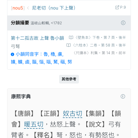
[
nou5
]
尼老切（nou 下上聲）
P.9
分韻撮要
溫岐山較輯, <1782
第十二孤古故 上聲 魯小韻
〈壁魚本〉下卷‧第 7 頁‧後半
〈六桂本〉二卷‧第 58 頁‧後半
弓弩
〈尺牘本〉利集‧第 14 頁‧前半
小韻同音字：魯, 櫓, 虜,
擄, 艣, 鹵, 腦, 惱, 瑙, 駑, 碯, 努
其他參考
康熙字典
【唐韻】
【正韻】
奴古切
【集韻】
【韻
會】
暖五切
，𠀤怒上聲。
【說文】
弓有
臂者。
【釋名】
弩，怒也，有勢怒也。