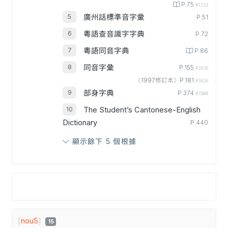
P.75
#1232
廣州話標準音字彙
P.51
粵語查音識字字典
P.72
粵語同音字典
P.86
同音字彙
P.155
#3626
〈1997修訂本〉P.181
#3626
部身字典
P.374
#3500
The Student’s Cantonese-English
Dictionary
P.440
顯示餘下 5 個根據
[
nou5
]
15