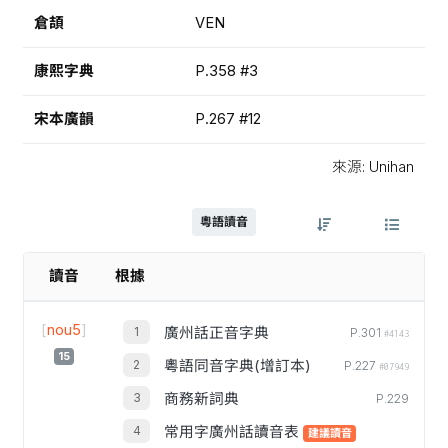
倉頡
VEN
康熙字典
P.358 #3
宋本廣韻
P.267 #12
來源: Unihan
粵語讀音
讀音
根據
[
nou5
]
廣州話正音字典
P.301
#4143
15
粵語同音字典(增訂本)
P.227
#07949
商務新詞典
P.229
常用字廣州話讀音表
建議讀音