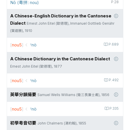
Nō (粵拼: nou)
P.28
A Chinese-English Dictionary in the Cantonese
Dialect
Ernest John Eitel (歐德理), Immanuel Gottlieb Genähr
(葉道勝), 1910
[
nou5
]
꜃nò
P.689
A Chinese Dictionary in the Cantonese Dialect
Ernest John Eitel (歐德理), 1877
[
nou5
]
꜃nò
P.492
英華分韻撮要
Samuel Wells Williams (衛三畏廉士甫), 1856
[
nou5
]
꜃nò
P.335
初學粵音切要
John Chalmers (湛約翰), 1855