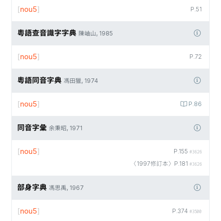
[
nou5
]
P.51
粵語查音識字字典
陳岫山, 1985
[
nou5
]
P.72
粵語同音字典
馮田獵, 1974
[
nou5
]
P.86
同音字彙
余秉昭, 1971
[
nou5
]
P.155
#3626
〈1997修訂本〉P.181
#3626
部身字典
馮思禹, 1967
[
nou5
]
P.374
#3500