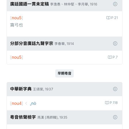
廣話國語一貫未定稿
李澹愚、林仲堅、李月華, 1916
[
nou5
]
P.21
窩弓也
分部分音廣話九聲字宗
李春華, 1914
[
nou5
]
P.7
早期粵音
中華新字典
王頌棠, 1937
[
nou4
]
꜁nò
P.118
粵音依聲檢字
馮漢 (馮師韓), 1935