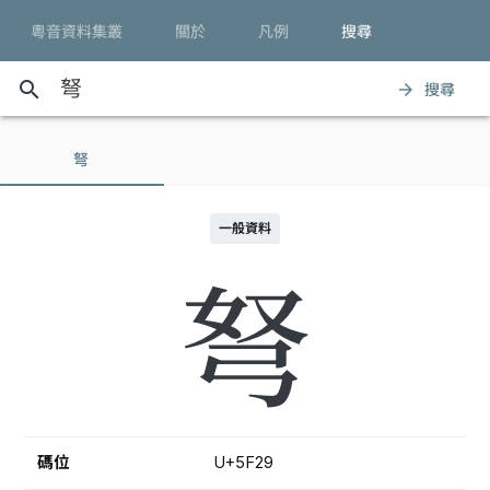
粵音資料集叢
關於
凡例
搜尋
search
搜尋
arrow_forward
弩
一般資料
弩
碼位
U+5F29