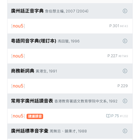
廣州話正音字典
詹伯慧主編, 2007 (2004)
[
nou5
]
P.301
#4143
粵語同音字典(增訂本)
馮田獵, 1996
[
nou5
]
P.227
#07949
商務新詞典
黃港生, 1991
[
nou5
]
P.229
常用字廣州話讀音表
香港教育署語文教育學院中文系, 1992
[
nou5
]
P.75
建議讀音
#1232
廣州話標準音字彙
周無忌、饒秉才, 1988