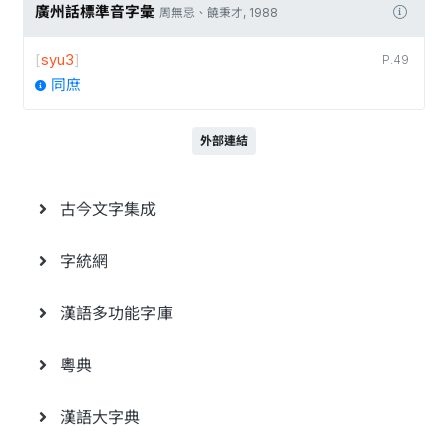
廣州話標準音字彙
周無忌、饒秉才, 1988
[
syu3
]
P.49
同庶
外部連結
古今文字集成
字統網
漢語多功能字庫
粵典
漢語大字典