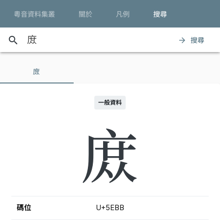
粵音資料集叢
關於
凡例
搜尋
search
搜尋
arrow_forward
庻
一般資料
庻
碼位
U+5EBB