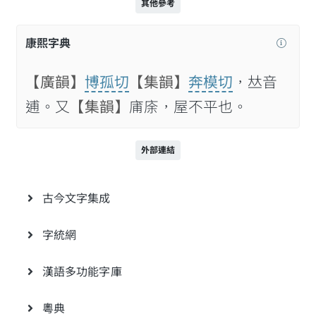
其他參考
康熙字典
【廣韻】
博孤切
【集韻】
奔模切
，𠀤音
逋。又
【集韻】
庯庩，屋不平也。
外部連結
古今文字集成
字統網
漢語多功能字庫
粵典