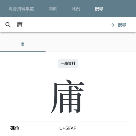
粵音資料集叢
關於
凡例
搜尋
search
搜尋
arrow_forward
庯
一般資料
庯
碼位
U+5EAF