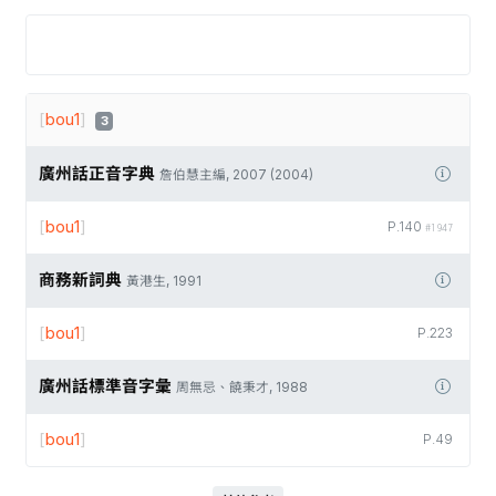
[
bou1
]
3
廣州話正音字典
詹伯慧主編, 2007 (2004)
[
bou1
]
P.140
#1947
商務新詞典
黃港生, 1991
[
bou1
]
P.223
廣州話標準音字彙
周無忌、饒秉才, 1988
[
bou1
]
P.49