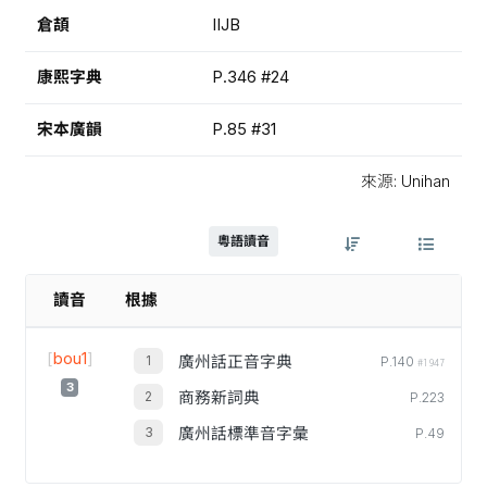
倉頡
IIJB
康熙字典
P.346 #24
宋本廣韻
P.85 #31
來源: Unihan
粵語讀音
讀音
根據
[
bou1
]
廣州話正音字典
P.140
#1947
3
商務新詞典
P.223
廣州話標準音字彙
P.49