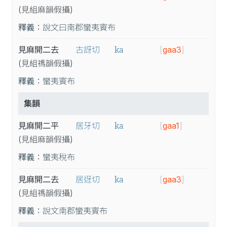
(見
組
麻
韻
假
攝
)
釋義：
說文曰南郡蠻夷賨布
ka
見麻開二去
古訝切
[
gaa3
]
(見
組
禡
韻
假
攝
)
釋義：
蠻夷賨布
集韻
ka
見麻開二平
居牙切
[
gaa1
]
(見
組
麻
韻
假
攝
)
釋義：
蠻夷稅布
ka
見麻開二去
居迓切
[
gaa3
]
(見
組
禡
韻
假
攝
)
釋義：
說文南郡蠻夷賨布