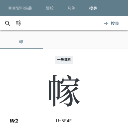
粵音資料集叢
關於
凡例
搜尋
search
搜尋
arrow_forward
幏
一般資料
幏
碼位
U+5E4F