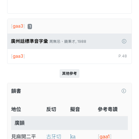
[
gaa3
]
1
廣州話標準音字彙
周無忌、饒秉才, 1988
[
gaa3
]
P.48
其他參考
韻書
地位
反切
擬音
參考粵讀
廣韻
ka
見麻開二平
古牙切
[
gaa1
]