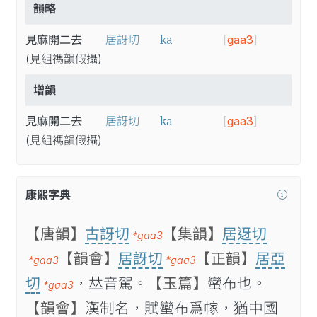
韻略
ka
見麻開二去
居訝切
[
gaa3
]
(見
組
禡
韻
假
攝
)
增韻
ka
見麻開二去
居訝切
[
gaa3
]
(見
組
禡
韻
假
攝
)
康熙字典
【唐韻】
古訝切
【集韻】
居迓切
*gaa3
【韻會】
居訝切
【正韻】
居亞
*gaa3
*gaa3
切
，𠀤音駕。
【玉篇】
蠻布也。
*gaa3
【韻會】
漢制名，賦蠻布爲幏，猶中國