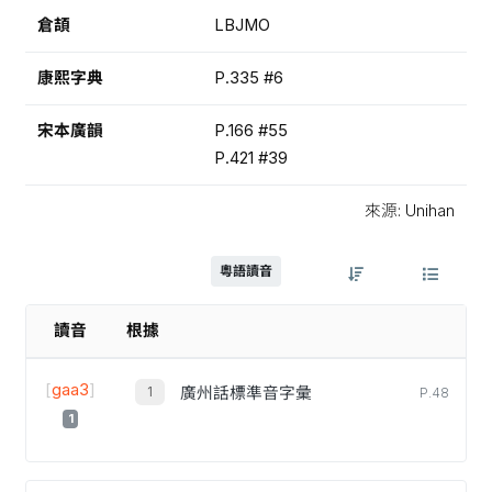
倉頡
LBJMO
康熙字典
P.335 #6
宋本廣韻
P.166 #55
P.421 #39
來源: Unihan
粵語讀音
讀音
根據
[
gaa3
]
廣州話標準音字彙
P.48
1