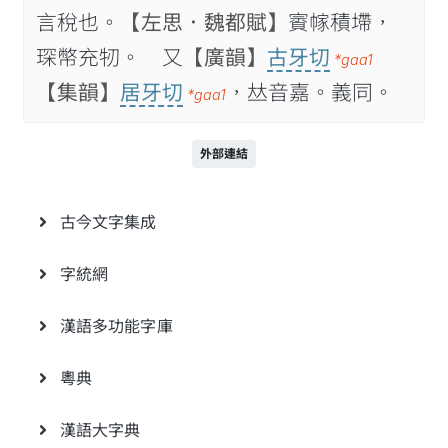
言稅也。
【左思．魏都賦】
賨幏積墆，
琛幣充牣。 又
【廣韻】
古牙切
*gaa1
【集韻】
居牙切
，𠀤音嘉。義同。
*gaa1
外部連結
古今文字集成
字統網
漢語多功能字庫
粵典
漢語大字典