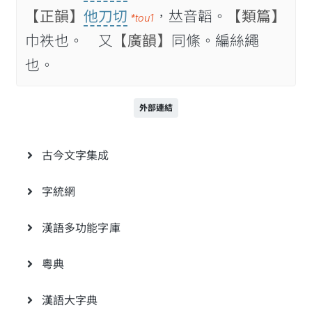
【正韻】
他刀切
，𠀤音韜。
【類篇】
*tou1
巾袟也。 又
【廣韻】
同絛。編絲繩
也。
外部連結
古今文字集成
字統網
漢語多功能字庫
粵典
漢語大字典