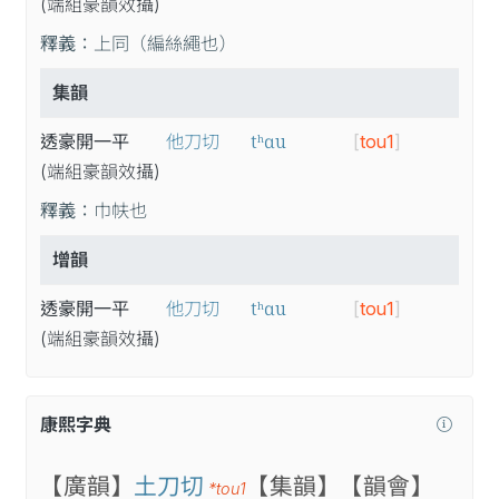
(端
組
豪
韻
效
攝
)
釋義：
上同（編絲繩也）
集韻
tʰɑu
透豪開一平
他刀切
[
tou1
]
(端
組
豪
韻
效
攝
)
釋義：
巾㠸也
增韻
tʰɑu
透豪開一平
他刀切
[
tou1
]
(端
組
豪
韻
效
攝
)
康熙字典
【廣韻】
土刀切
【集韻】
【韻會】
*tou1