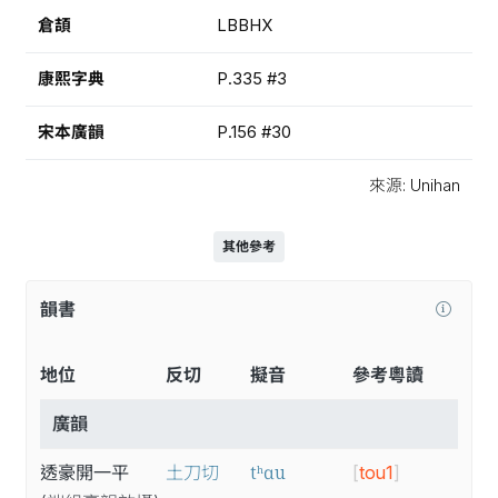
倉頡
LBBHX
康熙字典
P.335 #3
宋本廣韻
P.156 #30
來源: Unihan
其他參考
韻書
地位
反切
擬音
參考粵讀
廣韻
tʰɑu
透豪開一平
土刀切
[
tou1
]