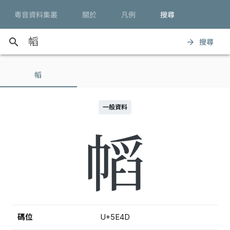
粵音資料集叢
關於
凡例
搜尋
search
搜尋
arrow_forward
幍
一般資料
幍
碼位
U+5E4D