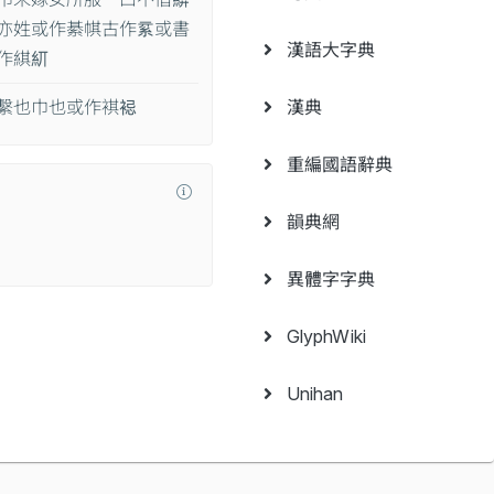
亦姓或作綦帺古作𥾟或書
漢語大字典
作綨𥾎
繫也巾也或作褀𧚈
漢典
重編國語辭典
韻典網
異體字字典
GlyphWiki
Unihan