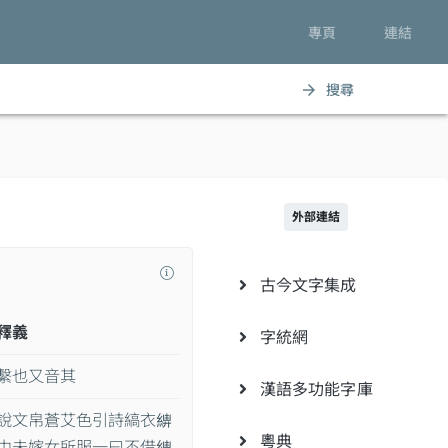
專頁
連結
搜尋
arrow_forward
外部連結
古今文字集成
釋義
字統網
繫也又音其
漢語多功能字庫
說文帛蒼艾色引詩縞衣𦁰
粵典
巾未嫁女所服一曰不借𦁰