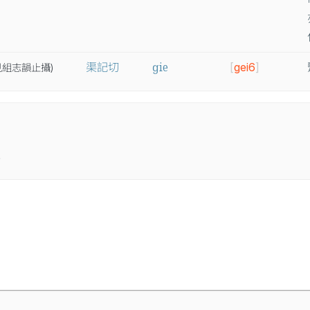
ɡie
渠記切
[
gei6
]
見
組
志
韻
止
攝
)
。