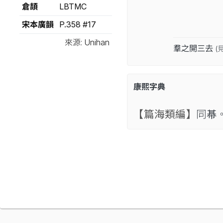
倉頡
LBTMC
宋本廣韻
P.358 #17
來源: Unihan
羣之開三去
(
康熙字典
【篇海類編】
同𢃛