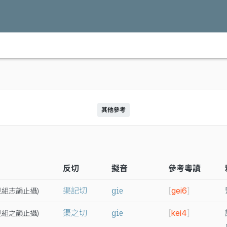
其他參考
反切
擬音
參考粵讀
ɡie
渠記切
[
gei6
]
見
組
志
韻
止
攝
)
ɡie
渠之切
[
kei4
]
見
組
之
韻
止
攝
)