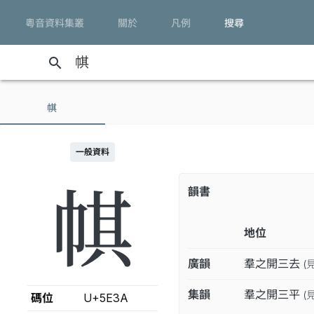
粵音資料集叢
關於
凡例
搜尋
search
帺
一般資料
帺
韻書
地位
廣韻
羣之開三去
(
集韻
羣之開三平
(
碼位
U+5E3A