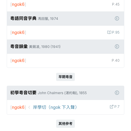
[
ngok6
]
P.45
粵語同音字典
馮田獵, 1974
[
ngok6
]
P.95
粵音韻彙
黃錫凌, 1980 (1941)
[
ngok6
]
P.40
早期粵音
初學粵音切要
John Chalmers (湛約翰), 1855
[
ngok6
]
岸學切（ngok 下入聲）
P.7
其他參考