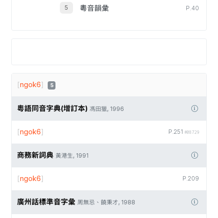
粵音韻彙
P.40
[
ngok6
]
5
粵語同音字典(增訂本)
馮田獵, 1996
[
ngok6
]
P.251
#08729
商務新詞典
黃港生, 1991
[
ngok6
]
P.209
廣州話標準音字彙
周無忌、饒秉才, 1988