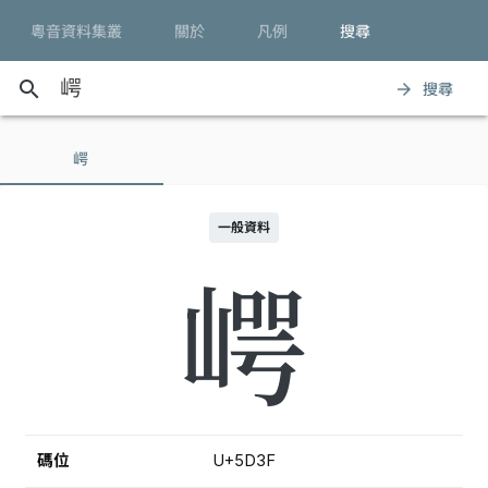
粵音資料集叢
關於
凡例
搜尋
search
搜尋
arrow_forward
崿
一般資料
崿
碼位
U+5D3F