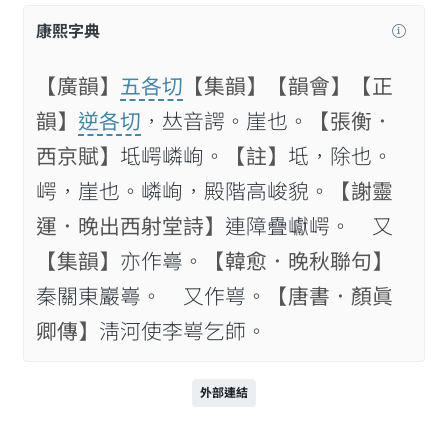
康熙字典
【廣韻】
五各切
【集韻】
【韻會】
【正
韻】
逆各切
，𠀤音諤。崖也。
【張衡．
西京賦】
坻崿嶙峋。
【註】
坻，除也。
崿，崖也。嶙峋，殿階高峻貌。
【謝靈
運．晚出西射堂詩】
連障疊巘崿。 又
【集韻】
亦作㠋。
【韓愈．晚秋聯句】
秦關東巖㠋。 又作㟧。
【唐書．顏眞
卿傳】
淸河使李㟧乞師。
外部連結