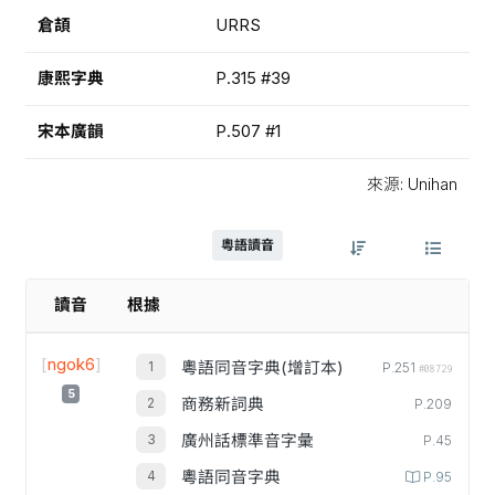
倉頡
URRS
康熙字典
P.315 #39
宋本廣韻
P.507 #1
來源: Unihan
粵語讀音
讀音
根據
[
ngok6
]
粵語同音字典(增訂本)
P.251
#08729
5
商務新詞典
P.209
廣州話標準音字彙
P.45
粵語同音字典
P.95