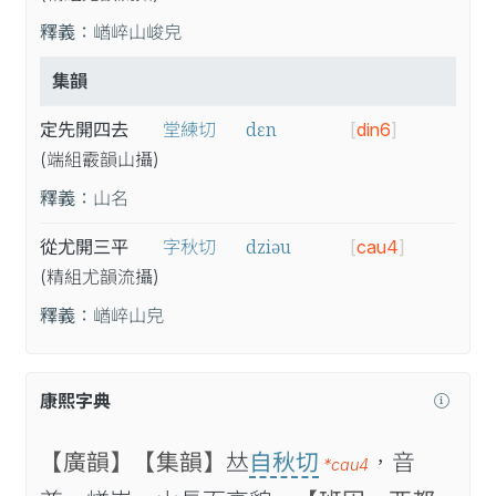
釋義：
崷崪山峻皃
集韻
dɛn
定先開四去
堂練切
[
din6
]
(端
組
霰
韻
山
攝
)
釋義：
山名
dziəu
從尤開三平
字秋切
[
cau4
]
(精
組
尤
韻
流
攝
)
釋義：
崷崪山皃
康熙字典
【廣韻】
【集韻】
𠀤
自秋切
，音
*cau4