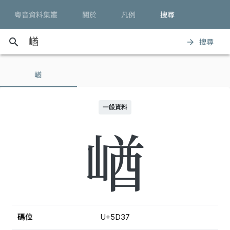
粵音資料集叢
關於
凡例
搜尋
search
搜尋
arrow_forward
崷
一般資料
崷
碼位
U+5D37