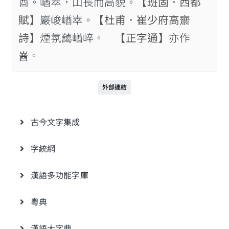
酋。崷崒，山長而高貌。
【班固．西都
賦】
巖峻崷崒。
【杜甫．崔少府高齋
詩】
煙氛藹崷崪。
【正字通】
亦作
𡺚。
外部連結
古今文字集成
字統網
漢語多功能字庫
粵典
漢語大字典