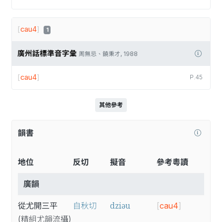
[
cau4
]
1
廣州話標準音字彙
周無忌、饒秉才, 1988
[
cau4
]
P.45
其他參考
韻書
地位
反切
擬音
參考粵讀
廣韻
dziəu
從尤開三平
自秋切
[
cau4
]
(精
組
尤
韻
流
攝
)