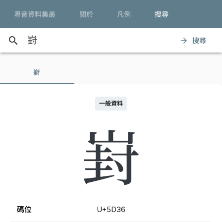
粵音資料集叢
關於
凡例
搜尋
search
搜尋
arrow_forward
崶
一般資料
崶
碼位
U+5D36