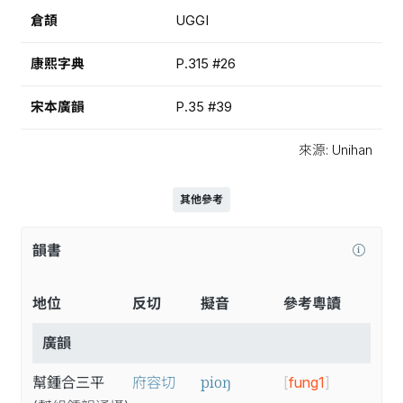
倉頡
UGGI
康熙字典
P.315 #26
宋本廣韻
P.35 #39
來源: Unihan
其他參考
韻書
地位
反切
擬音
參考粵讀
廣韻
pioŋ
幫鍾合三平
府容切
[
fung1
]