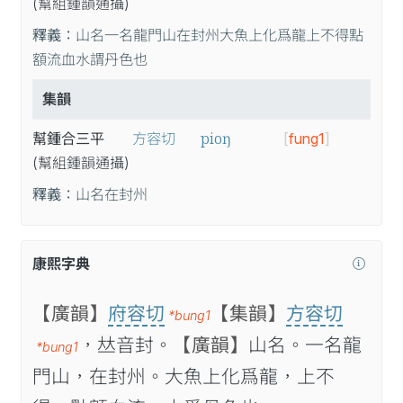
(幫
組
鍾
韻
通
攝
)
釋義：
山名一名龍門山在封州大魚上化爲龍上不得點
額流血水謂丹色也
集韻
pioŋ
幫鍾合三平
方容切
[
fung1
]
(幫
組
鍾
韻
通
攝
)
釋義：
山名在封州
康熙字典
【廣韻】
府容切
【集韻】
方容切
*bung1
，𠀤音封。
【廣韻】
山名。一名龍
*bung1
門山，在封州。大魚上化爲龍，上不