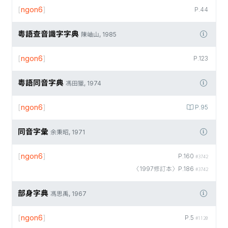
[
ngon6
]
P.44
粵語查音識字字典
陳岫山, 1985
[
ngon6
]
P.123
粵語同音字典
馮田獵, 1974
[
ngon6
]
P.95
同音字彙
余秉昭, 1971
[
ngon6
]
P.160
#3742
〈1997修訂本〉P.186
#3742
部身字典
馮思禹, 1967
[
ngon6
]
P.5
#1120