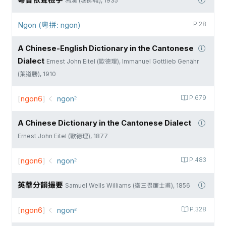
粵音依聲檢字
馮漢 (馮師韓), 1935
Ngon (粵拼: ngon)
P.28
A Chinese-English Dictionary in the Cantonese
Dialect
Ernest John Eitel (歐德理), Immanuel Gottlieb Genähr
(葉道勝), 1910
[
ngon6
]
ngon꜅
P.679
A Chinese Dictionary in the Cantonese Dialect
Ernest John Eitel (歐德理), 1877
[
ngon6
]
ngon꜅
P.483
英華分韻撮要
Samuel Wells Williams (衛三畏廉士甫), 1856
[
ngon6
]
ngon꜅
P.328