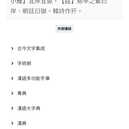
小雅】
宜岸宜獄。
【註】
鄕亭之繫曰
岸，朝廷曰獄。韓詩作犴。
外部連結
古今文字集成
字統網
漢語多功能字庫
粵典
漢語大字典
漢典