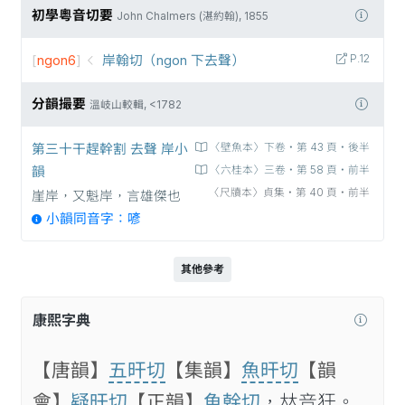
初學粵音切要
John Chalmers (湛約翰), 1855
[
ngon6
]
岸翰切（ngon 下去聲）
P.12
分韻撮要
溫岐山較輯, <1782
第三十干趕幹割 去聲 岸小
〈壁魚本〉下卷‧第 43 頁‧後半
韻
〈六桂本〉三卷‧第 58 頁‧前半
〈尺牘本〉貞集‧第 40 頁‧前半
崖岸，又魁岸，言雄傑也
小韻同音字：喭
其他參考
康熙字典
【唐韻】
五旰切
【集韻】
魚旰切
【韻
會】
疑旰切
【正韻】
魚幹切
，𠀤音犴。