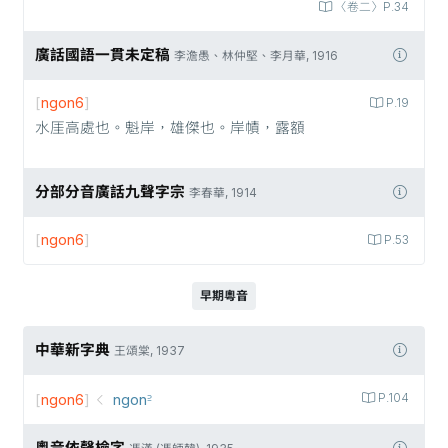
〈卷二〉P.34
廣話國語一貫未定稿
李澹愚、林仲堅、李月華, 1916
[
ngon6
]
P.19
水厓高處也。魁岸，雄傑也。岸幘，露額
分部分音廣話九聲字宗
李春華, 1914
[
ngon6
]
P.53
早期粵音
中華新字典
王頌棠, 1937
[
ngon6
]
ngon꜅
P.104