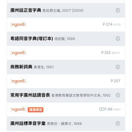
廣州話正音字典
詹伯慧主編, 2007 (2004)
[
ngon6
]
P.274
#3755
粵語同音字典(增訂本)
馮田獵, 1996
[
ngon6
]
P.252
#08781
商務新詞典
黃港生, 1991
[
ngon6
]
P.207
常用字廣州話讀音表
香港教育署語文教育學院中文系, 1992
[
ngon6
]
P.68
建議讀音
#1087
廣州話標準音字彙
周無忌、饒秉才, 1988