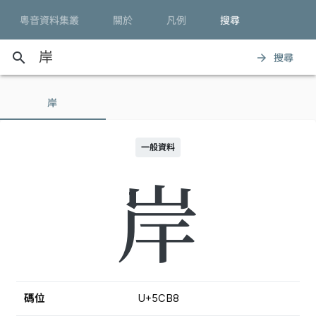
粵音資料集叢
關於
凡例
搜尋
search
搜尋
arrow_forward
岸
一般資料
岸
碼位
U+5CB8