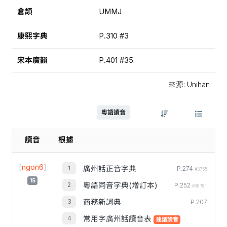
倉頡
UMMJ
康熙字典
P.310 #3
宋本廣韻
P.401 #35
來源: Unihan
粵語讀音
讀音
根據
[
ngon6
]
廣州話正音字典
P.274
#3755
15
粵語同音字典(增訂本)
P.252
#08781
商務新詞典
P.207
常用字廣州話讀音表
建議讀音