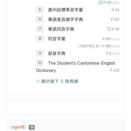
P.68
#1087
廣州話標準音字彙
P.44
粵語查音識字字典
P.123
粵語同音字典
P.95
同音字彙
P.160
#3742
〈1997修訂本〉P.186
#3742
部身字典
P.5
#1120
The Student’s Cantonese-English
Dictionary
P.433
顯示餘下 5 個根據
[
ngon6
]
15