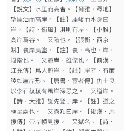
【說文】
水厓而高者。
【爾雅．釋地】
望厓洒而高岸。
【註】
厓峻而水深曰
岸。
【詩．衞風】
淇則有岸。
【小雅】
高岸爲谷。 又階也。
【張衡．西京
賦】
襄岸夷塗。
【註】
襄，高也。岸，
殿階也。 又魁岸，雄傑也。
【前漢．
江充傳】
爲人魁岸。
【註】
岸者，有廉
稜如崖岸形。
【唐書．宦者傳】
仇士良
以李石稜稜有風岸深忌之。 又道岸。
【詩．大雅】
誕先登于岸。
【註】
道之
極至處也。 又露額曰岸。
【後漢．馬
援傳】
帝岸幘見援。 又獄名。
【詩．