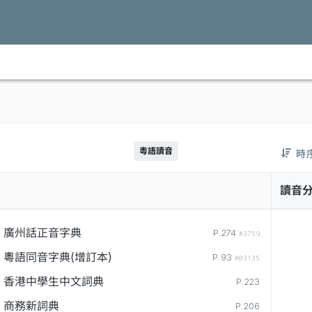
粵語讀音
時
讀音
廣州話正音字典
P.274
#3759
粵語同音字典(增訂本)
P.93
#03135
香港中學生中文詞典
P.223
商務新詞典
P.206