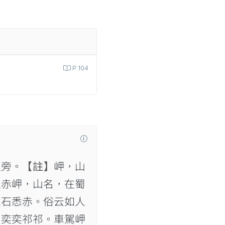
P.104
之旁。
【註】
岬，山
又赤岬，山名，在蜀
土石悉赤。俗云如人
，奕奕祁祁。車駕岬