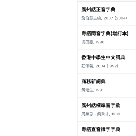
廣州話正音字典
詹伯慧主編, 2007 (2004)
粵語同音字典(增訂本)
馮田獵, 1996
香港中學生中文詞典
莊澤義, 2004 (1992)
商務新詞典
黃港生, 1991
廣州話標準音字彙
周無忌、饒秉才, 1988
粵語查音識字字典