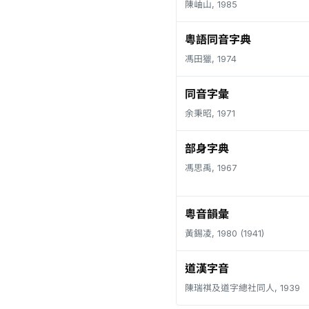
陳岫山, 1985
粵語同音字典
馮田獵, 1974
同音字彙
余秉昭, 1971
部身字典
馮思禹, 1967
粵音韻彙
黃錫凌, 1980 (1941)
道漢字音
陳瑞祺及道字總社同人, 1939