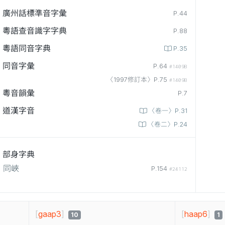
廣州話標準音字彙
P.44
粵語查音識字字典
P.88
粵語同音字典
P.35
同音字彙
P.64
#1409B
〈1997修訂本〉P.75
#1409B
粵音韻彙
P.7
道漢字音
〈卷一〉P.31
〈卷二〉P.24
部身字典
同峽
P.154
#24112
[
gaap3
]
[
haap6
]
10
1