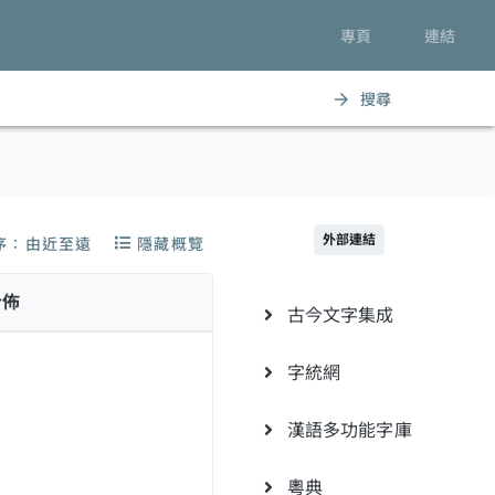
專頁
連結
搜尋
arrow_forward
外部連結
序：由近至遠
隱藏概覽
分佈
古今文字集成
字統網
漢語多功能字庫
粵典