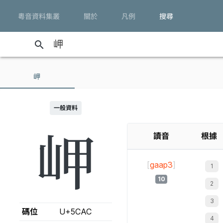
粵音資料集叢
關於
凡例
搜尋
search
岬
一般資料
岬
讀音
根據
[
gaap3
]
10
碼位
U+5CAC