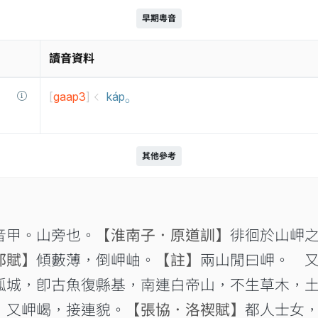
早期粵音
讀音資料
[
gaap3
]
káp⸰
其他參考
音甲。山旁也。
【淮南子．原道訓】
徘徊於山岬
都賦】
傾藪薄，倒岬岫。
【註】
兩山閒曰岬。 
孤城，卽古魚復縣基，南連白帝山，不生草木，
 又岬嵑，接連貌。
【張協．洛禊賦】
都人士女