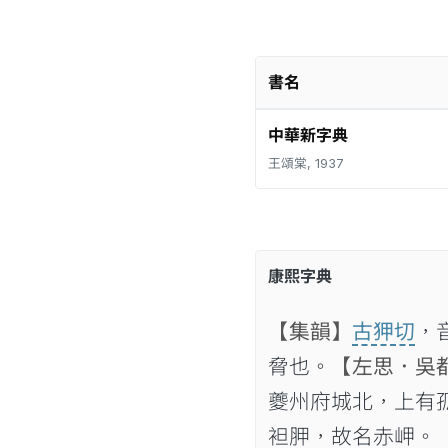
書名
中華新字典
王頌棠, 1937
康熙字典
【集韻】
古狎切
，
脅也。
【左思．吳
夔州府城北，上有
袒胛，故名赤岬。