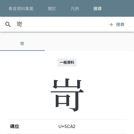
粵音資料集叢
關於
凡例
搜尋
search
搜尋
arrow_forward
岢
一般資料
岢
碼位
U+5CA2