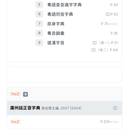
粵語查音識字字典
P.43
粵語同音字典
P.53
部身字典
P.75
#12412
粵音韻彙
P.35
道漢字音
〈卷一〉P.31
〈卷二〉P.69
[
ho2
]
9
廣州話正音字典
詹伯慧主編, 2007 (2004)
[
ho2
]
P.274
#3754