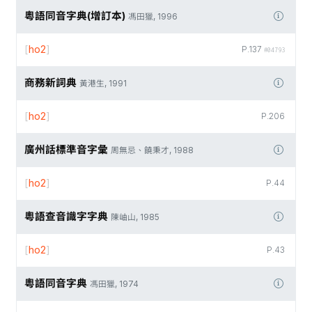
粵語同音字典(增訂本)
馮田獵, 1996
[
ho2
]
P.137
#04793
商務新詞典
黃港生, 1991
[
ho2
]
P.206
廣州話標準音字彙
周無忌、饒秉才, 1988
[
ho2
]
P.44
粵語查音識字字典
陳岫山, 1985
[
ho2
]
P.43
粵語同音字典
馮田獵, 1974