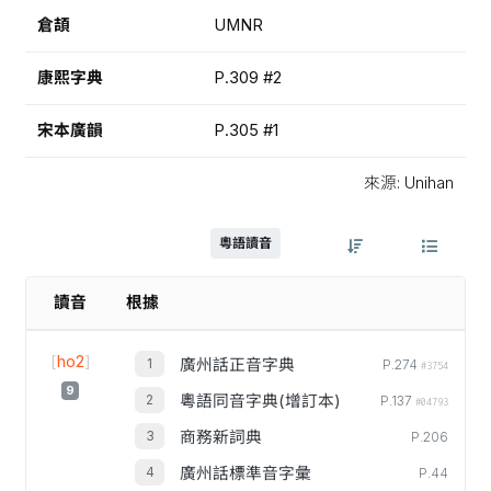
倉頡
UMNR
康熙字典
P.309 #2
宋本廣韻
P.305 #1
來源: Unihan
粵語讀音
讀音
根據
[
ho2
]
廣州話正音字典
P.274
#3754
9
粵語同音字典(增訂本)
P.137
#04793
商務新詞典
P.206
廣州話標準音字彙
P.44