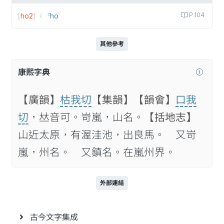
[
ho2
]
꜂ho
P.104
其他參考
康熙字典
【廣韻】
枯我切
【集韻】
【韻會】
口我
切
，𠀤音可。岢嵐，山名。
【括地志】
山近太原，有渥洼池，出良馬。 又岢
嵐，州名。 又鎮名。在嵐州界。
外部連結
古今文字集成