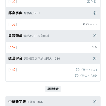
[
ho2
]
P.53
部身字典
馮思禹, 1967
[
ho2
]
P.75
#12412
粵音韻彙
黃錫凌, 1980 (1941)
[
ho2
]
P.35
道漢字音
陳瑞祺及道字總社同人, 1939
[
ho2
]
〈卷一〉P.31
〈卷二〉P.69
早期粵音
中華新字典
王頌棠, 1937