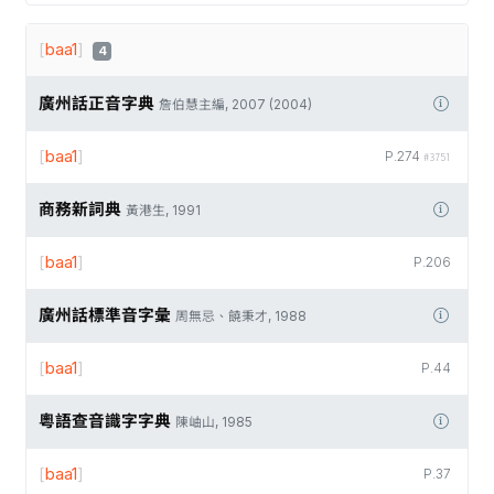
[
baa1
]
4
廣州話正音字典
詹伯慧主編, 2007 (2004)
[
baa1
]
P.274
#3751
商務新詞典
黃港生, 1991
[
baa1
]
P.206
廣州話標準音字彙
周無忌、饒秉才, 1988
[
baa1
]
P.44
粵語查音識字字典
陳岫山, 1985
[
baa1
]
P.37