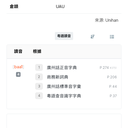
倉頡
UAU
來源: Unihan
粵語讀音
讀音
根據
[
baa1
]
廣州話正音字典
P.274
#3751
4
商務新詞典
P.206
廣州話標準音字彙
P.44
粵語查音識字字典
P.37