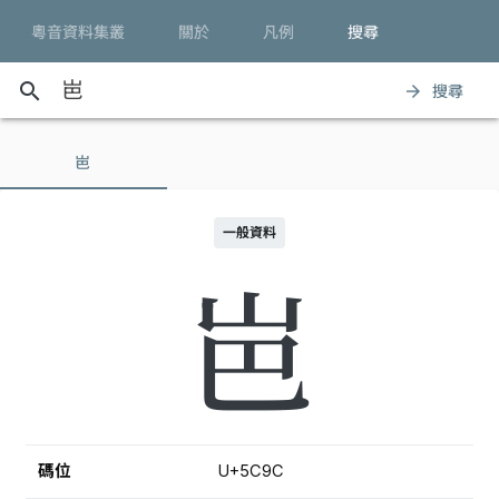
粵音資料集叢
關於
凡例
搜尋
search
搜尋
arrow_forward
岜
一般資料
岜
碼位
U+5C9C