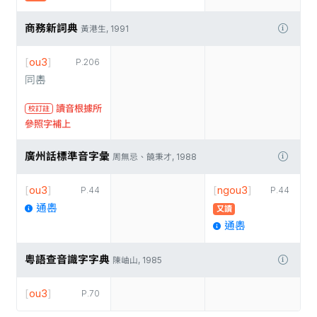
商務新詞典
黃港生, 1991
[
ou3
]
P.206
同嶴
讀音根據所
校訂註
參照字補上
廣州話標準音字彙
周無忌、饒秉才, 1988
[
ou3
]
[
ngou3
]
P.44
P.44
通嶴
又讀
通嶴
粵語查音識字字典
陳岫山, 1985
[
ou3
]
P.70