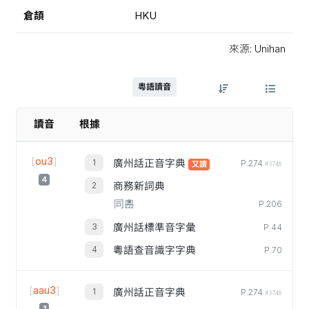
倉頡
HKU
來源: Unihan
粵語讀音
讀音
根據
[
ou3
]
廣州話正音字典
P.274
又讀
#3748
4
商務新詞典
同嶴
P.206
廣州話標準音字彙
P.44
粵語查音識字字典
P.70
[
aau3
]
廣州話正音字典
P.274
#3748
1