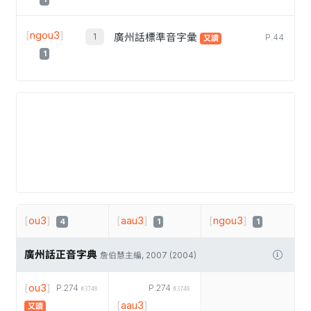
[
ngou3
]
廣州話標準音字彙
P.44
又讀
1
[
ou3
]
[
aau3
]
[
ngou3
]
4
1
1
廣州話正音字典
詹伯慧主編, 2007 (2004)
[
ou3
]
P.274
P.274
#3748
#3748
[
aau3
]
又讀