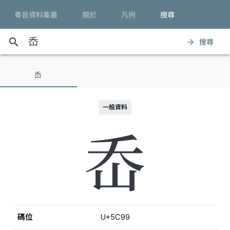
粵音資料集叢
關於
凡例
搜尋
search
搜尋
arrow_forward
岙
一般資料
岙
碼位
U+5C99