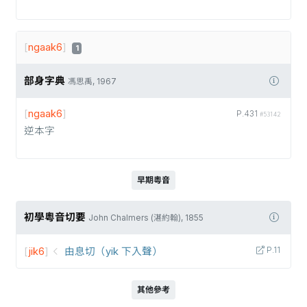
[
ngaak6
]
1
部身字典
馮思禹, 1967
[
ngaak6
]
P.431
#53142
逆本字
早期粵音
初學粵音切要
John Chalmers (湛約翰), 1855
[
jik6
]
由息切（yik 下入聲）
P.11
其他參考