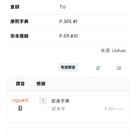
倉頡
TU
康熙字典
P.305 #1
宋本廣韻
P.511 #31
來源: Unihan
粵語讀音
讀音
根據
[
ngaak6
]
部身字典
1
逆本字
P.431
#53142