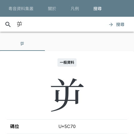
粵音資料集叢
關於
凡例
搜尋
search
搜尋
arrow_forward
屰
一般資料
屰
碼位
U+5C70