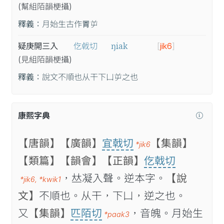
(幫
組
陌
韻
梗
攝
)
釋義：
月始生古作𣍸屰
ŋiak
疑庚開三入
仡㦸切
[
jik6
]
(見
組
陌
韻
梗
攝
)
釋義：
說文不順也从干下凵屰之也
康熙字典
【唐韻】
【廣韻】
宜戟切
【集韻】
*jik6
【類篇】
【韻會】
【正韻】
仡戟切
，𠀤凝入聲。逆本字。
【說
*jik6
,
*kwik1
文】
不順也。从干，下凵，逆之也。
又
【集韻】
匹陌切
，音魄。月始生
*paak3