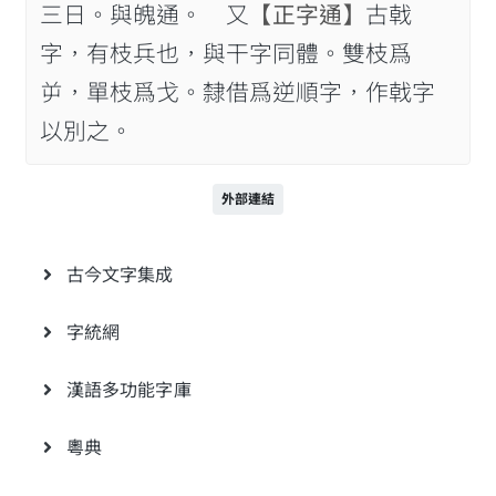
三日。與魄通。 又
【正字通】
古戟
字，有枝兵也，與干字同體。雙枝爲
屰，單枝爲戈。隸借爲逆順字，作戟字
以別之。
外部連結
古今文字集成
字統網
漢語多功能字庫
粵典