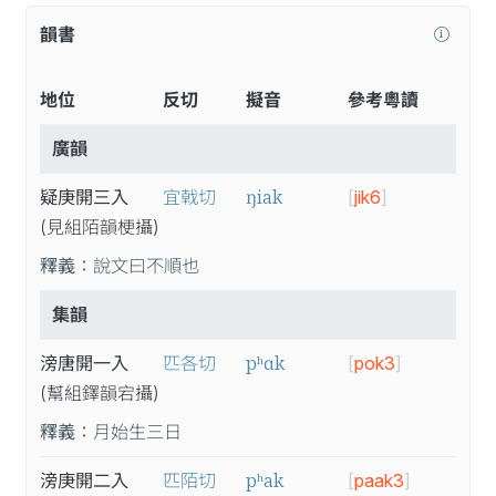
韻書
地位
反切
擬音
參考粵讀
廣韻
ŋiak
疑庚開三入
宜戟切
[
jik6
]
(見
組
陌
韻
梗
攝
)
釋義：
說文曰不順也
集韻
pʰɑk
滂唐開一入
匹各切
[
pok3
]
(幫
組
鐸
韻
宕
攝
)
釋義：
月始生三日
pʰak
滂庚開二入
匹陌切
[
paak3
]