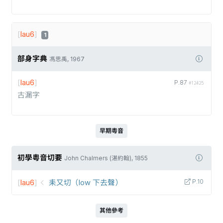
[
lau6
]
1
部身字典
馮思禹, 1967
[
lau6
]
P.87
#12425
古漏字
早期粵音
初學粵音切要
John Chalmers (湛約翰), 1855
[
lau6
]
耒又切（low 下去聲）
P.10
其他參考