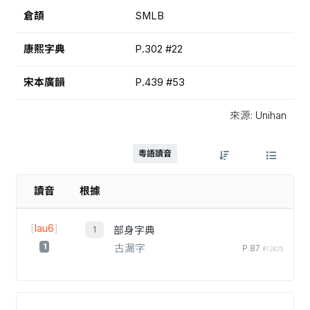
倉頡
SMLB
康熙字典
P.302 #22
宋本廣韻
P.439 #53
來源: Unihan
粵語讀音
讀音
根據
[
lau6
]
部身字典
1
古漏字
P.87
#12425