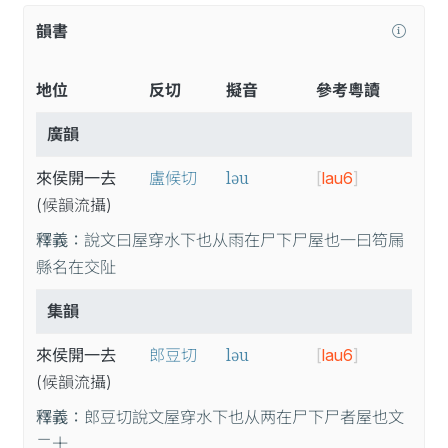
韻書
地位
反切
擬音
參考粵讀
廣韻
ləu
來侯開一去
盧候切
[
lau6
]
(候
韻
流
攝
)
釋義：
說文曰屋穿水下也从雨在尸下尸屋也一曰笱屚
縣名在交阯
集韻
ləu
來侯開一去
郎豆切
[
lau6
]
(候
韻
流
攝
)
釋義：
郎豆切說文屋穿水下也从两在尸下尸者屋也文
二十