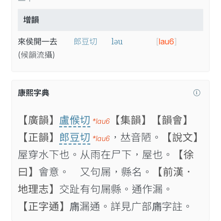
增韻
ləu
來侯開一去
郎豆切
[
lau6
]
(候
韻
流
攝
)
康熙字典
【廣韻】
盧𠋫切
【集韻】
【韻會】
*lau6
【正韻】
郎豆切
，𠀤音陋。
【說文】
*lau6
屋穿水下也。从雨在尸下，屋也。
【徐
曰】
會意。 又句屚，縣名。
【前漢．
地理志】
交趾有句屚縣。通作漏。
【正字通】
𢉀漏通。詳見广部𢉀字註。