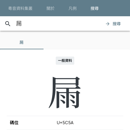
粵音資料集叢
關於
凡例
搜尋
search
搜尋
arrow_forward
屚
一般資料
屚
碼位
U+5C5A