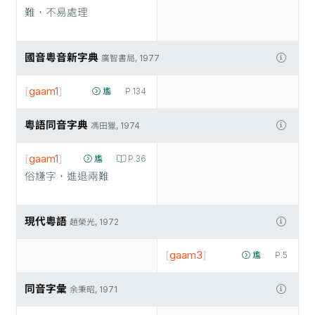
難，不易處理
國音粵音新字典
廣智書局, 1977
[
gaam1
]
尷
P.134
粵語同音字典
馮田獵, 1974
[
gaam1
]
尷
P.36
俗尲字，進退兩難
現代粵語
趙榮光, 1972
[
gaam3
]
尷
P.5
同音字彙
余秉昭, 1971