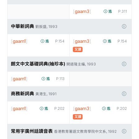
[
gaam3
]
尷
P.311
中華新詞典
劉扳盛, 1993
[
gaam1
]
[
gaam3
]
尷
P.154
尷
P.154
又讀
朗文中文基礎詞典(袖珍本)
闕道隆主編, 1993
[
gaam1
]
尷
P.113
商務新詞典
黃港生, 1991
[
gaam1
]
[
gaam3
]
尷
P.202
尷
P.202
又讀
常用字廣州話讀音表
香港教育署語文教育學院中文系, 1992