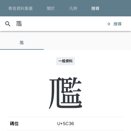
粵音資料集叢
關於
凡例
搜尋
search
搜尋
arrow_forward
尶
一般資料
尶
碼位
U+5C36