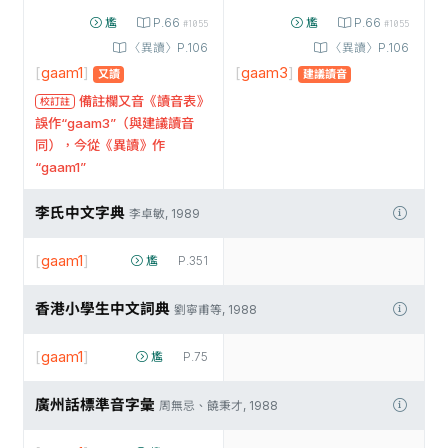
尷
P.66
尷
P.66
#1055
#1055
〈異讀〉P.106
〈異讀〉P.106
[
gaam1
]
[
gaam3
]
又讀
建議讀音
備註欄又音《讀音表》
校訂註
誤作“gaam3”（與建議讀音
同），今從《異讀》作
“gaam1”
李氏中文字典
李卓敏, 1989
[
gaam1
]
尷
P.351
香港小學生中文詞典
劉寧甫等, 1988
[
gaam1
]
尷
P.75
廣州話標準音字彙
周無忌、饒秉才, 1988