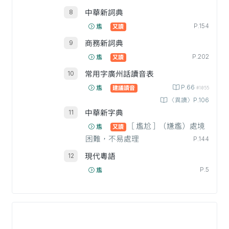
中華新詞典
P.154
尷
又讀
商務新詞典
P.202
尷
又讀
常用字廣州話讀音表
P.66
尷
建議讀音
#1055
〈異讀〉P.106
中華新字典
［尷尬］（尲尷）處境
尷
又讀
困難，不易處理
P.144
現代粵語
P.5
尷