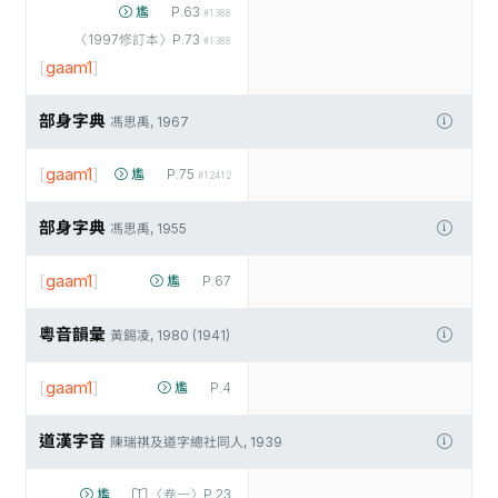
尷
P.63
#1388
〈1997修訂本〉P.73
#1388
[
gaam1
]
部身字典
馮思禹, 1967
[
gaam1
]
尷
P.75
#12412
部身字典
馮思禹, 1955
[
gaam1
]
尷
P.67
粵音韻彙
黃錫凌, 1980 (1941)
[
gaam1
]
尷
P.4
道漢字音
陳瑞祺及道字總社同人, 1939
尷
〈卷一〉P.23