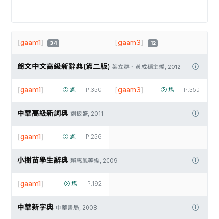
[
gaam1
]
[
gaam3
]
34
12
朗文中文高級新辭典(第二版)
葉立群、黃成穩主編, 2012
[
gaam1
]
[
gaam3
]
尷
P.350
尷
P.350
中華高級新詞典
劉扳盛, 2011
[
gaam1
]
尷
P.256
小樹苗學生辭典
賴惠鳳等編, 2009
[
gaam1
]
尷
P.192
中華新字典
中華書局, 2008