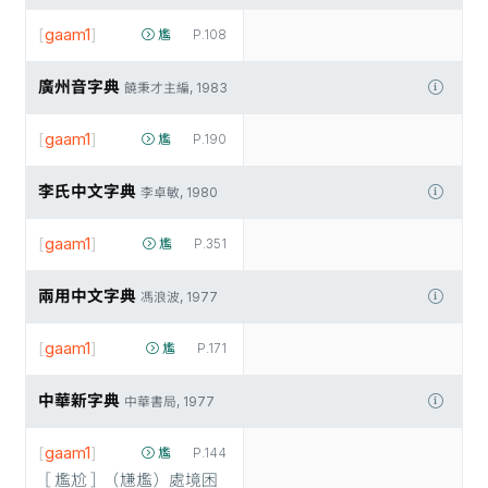
[
gaam1
]
尷
P.108
廣州音字典
饒秉才主編, 1983
[
gaam1
]
尷
P.190
李氏中文字典
李卓敏, 1980
[
gaam1
]
尷
P.351
兩用中文字典
馮浪波, 1977
[
gaam1
]
尷
P.171
中華新字典
中華書局, 1977
[
gaam1
]
尷
P.144
［尷尬］（尲尷）處境困