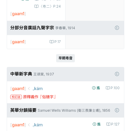
〈卷二〉P.24
[
gaam1
]
分部分音廣話九聲字宗
李春華, 1914
[
gaam1
]
P.17
早期粵音
中華新字典
王頌棠, 1937
[
gaam1
]
꜀kám
尷
P.100
原釋義作『俗尲字』
校訂註
英華分韻撮要
Samuel Wells Williams (衛三畏廉士甫), 1856
[
gaam1
]
꜀kám
尷
P.127