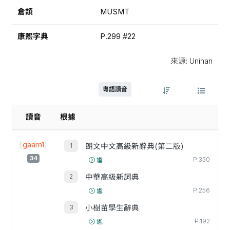
倉頡
MUSMT
康熙字典
P.299 #22
來源: Unihan
粵語讀音
讀音
根據
[
gaam1
]
朗文中文高級新辭典(第二版)
34
P.350
尷
中華高級新詞典
P.256
尷
小樹苗學生辭典
P.192
尷