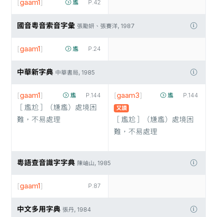
[
gaam1
]
尷
P.42
國音粵音索音字彙
張勵妍、張賽洋, 1987
[
gaam1
]
尷
P.24
中華新字典
中華書局, 1985
[
gaam1
]
[
gaam3
]
尷
P.144
尷
P.144
［尷尬］（尲尷）處境困
又讀
難，不易處理
［尷尬］（尲尷）處境困
難，不易處理
粵語查音識字字典
陳岫山, 1985
[
gaam1
]
P.87
中文多用字典
張丹, 1984