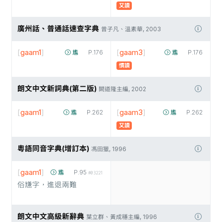
又讀
廣州話、普通話速查字典
曾子凡、溫素華, 2003
[
gaam1
]
[
gaam3
]
尷
P.176
尷
P.176
慣讀
朗文中文新詞典(第二版)
闕道隆主編, 2002
[
gaam1
]
[
gaam3
]
尷
P.262
尷
P.262
又讀
粵語同音字典(增訂本)
馮田獵, 1996
[
gaam1
]
尷
P.95
#03221
俗尲字，進退兩難
朗文中文高級新辭典
葉立群、黃成穩主編, 1996