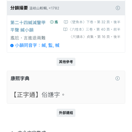
分韻撮要
溫岐山較輯, <1782
第二十四緘減鑒甲
尷
〈壁魚本〉下卷‧第 32 頁‧後半
平聲 緘小韻
〈六桂本〉三卷‧第 40 頁‧前半
〈尺牘本〉貞集‧第 16 頁‧後半
尷尬，言進退兩難
小韻同音字：緘, 監, 椷
其他參考
康熙字典
【正字通】
俗尲字。
外部連結