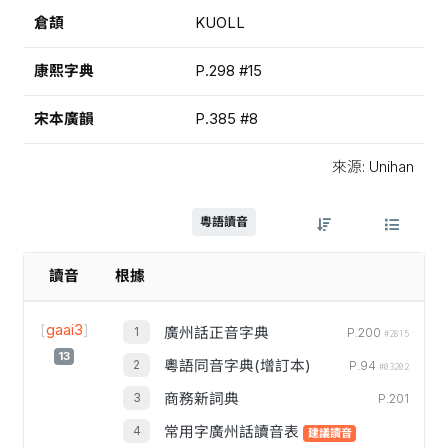
倉頡
KUOLL
康熙字典
P.298 #15
宋本廣韻
P.385 #8
來源: Unihan
粵語讀音
讀音
根據
[
gaai3
]
廣州話正音字典
P.200
#2815
13
粵語同音字典(增訂本)
P.94
#03202
商務新詞典
P.201
常用字廣州話讀音表
建議讀音