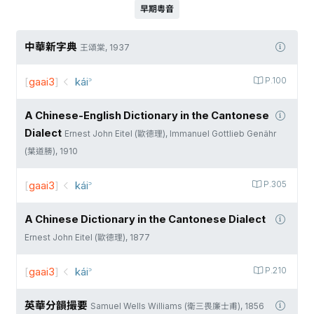
早期粵音
中華新字典
王頌棠, 1937
[
gaai3
]
kái꜄
P.100
A Chinese-English Dictionary in the Cantonese
Dialect
Ernest John Eitel (歐德理), Immanuel Gottlieb Genähr
(葉道勝), 1910
[
gaai3
]
kái꜄
P.305
A Chinese Dictionary in the Cantonese Dialect
Ernest John Eitel (歐德理), 1877
[
gaai3
]
kái꜄
P.210
英華分韻撮要
Samuel Wells Williams (衛三畏廉士甫), 1856