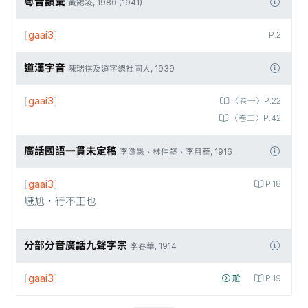
粵音韻彙
黃錫凌, 1980 (1941)
[
gaai3
]
P.2
道漢字音
陳瑞祺及道字總社同人, 1939
[
gaai3
]
〈卷一〉P.22
〈卷二〉P.42
廣話國語一貫未定稿
李澹愚、林仲堅、李月華, 1916
[
gaai3
]
P.18
尲尬，行不正也
分部分音廣話九聲字宗
李春華, 1914
[
gaai3
]
𡯓
P.19