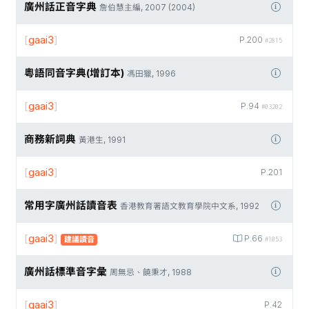
廣州話正音字典
詹伯慧主編, 2007 (2004)
[
gaai3
]
P.200
#2815
粵語同音字典(增訂本)
馮田獵, 1996
[
gaai3
]
P.94
#03202
商務新詞典
黃港生, 1991
[
gaai3
]
P.201
常用字廣州話讀音表
香港教育署語文教育學院中文系, 1992
[
gaai3
]
P.66
建議讀音
#1053
廣州話標準音字彙
周無忌、饒秉才, 1988
[
gaai3
]
P.42