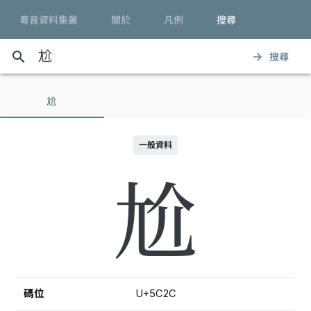
粵音資料集叢
關於
凡例
搜尋
search
搜尋
arrow_forward
尬
一般資料
尬
碼位
U+5C2C