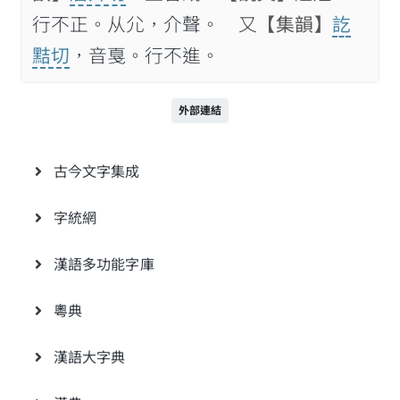
行不正。从尣，介聲。 又
【集韻】
訖
黠切
，音戛。行不進。
外部連結
古今文字集成
字統網
漢語多功能字庫
粵典
漢語大字典