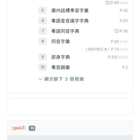
P.66
#1053
廣州話標準音字彙
P.42
粵語查音識字字典
P.50
粵語同音字典
P.36
同音字彙
P.62
#1377
〈1997修訂本〉P.73
#1377
部身字典
P.312
#33532
粵音韻彙
P.2
顯示餘下 3 個根據
[
gaai3
]
13