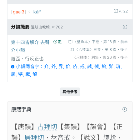
[
gaai3
]
kái꜄
P.122
分韻撮要
溫岐山較輯, <1782
第十四皆解介 去聲
𡯓
〈壁魚本〉下卷‧第 16 頁‧前半
介小韻
〈六桂本〉三卷‧第 8 頁‧後半
〈尺牘本〉利集‧第 26 頁‧後半
𡯓歪，行反正也
小韻同音字：介, 芥, 界, 价, 疥, 戒, 誡, 悈, 魪, 䯰, 玠,
屆, 犗, 廨, 解
其他參考
康熙字典
【唐韻】
古拜切
【集韻】
【韻會】
【正
韻】
居拜切
，𠀤音戒。
【說文】
尲尬，