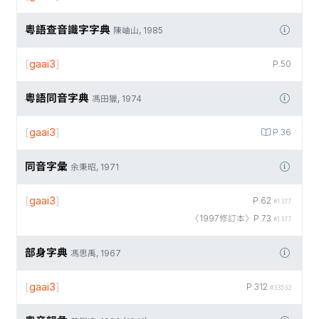
粵語查音識字字典
陳岫山, 1985
[
gaai3
]
P.50
粵語同音字典
馮田獵, 1974
[
gaai3
]
P.36
同音字彙
余秉昭, 1971
[
gaai3
]
P.62
#1377
〈1997修訂本〉P.73
#1377
部身字典
馮思禹, 1967
[
gaai3
]
P.312
#33532