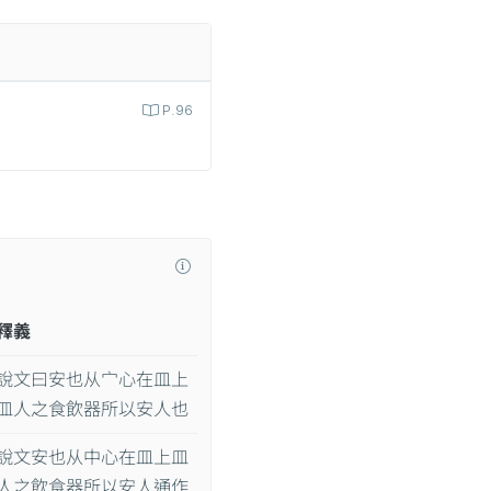
P.96
釋義
說文曰安也从宀心在皿上
皿人之食飲器所以安人也
說文安也从中心在皿上皿
人之飲食器所以安人通作