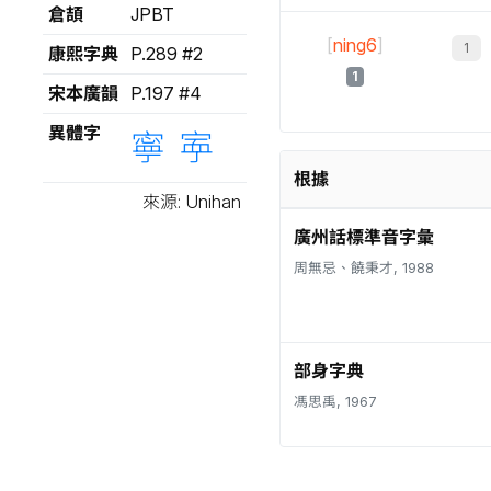
倉頡
JPBT
[
ning6
]
康熙字典
P.289 #2
1
宋本廣韻
P.197 #4
異體字
寧
𡨴
根據
來源: Unihan
廣州話標準音字彙
周無忌、饒秉才, 1988
部身字典
馮思禹, 1967