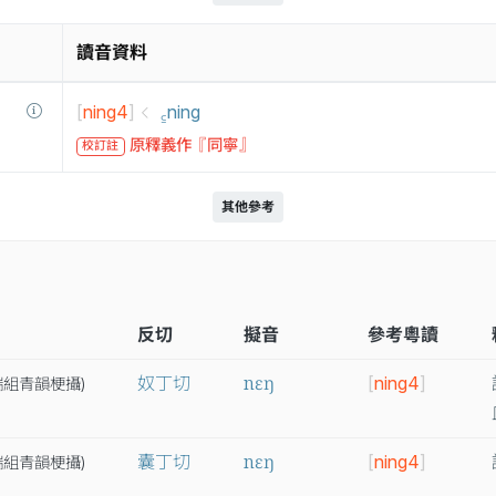
讀音資料
[
ning4
]
꜁ning
原釋義作『同寧』
校訂註
其他參考
反切
擬音
參考粵讀
nɛŋ
奴丁切
[
ning4
]
端
組
青
韻
梗
攝
)
nɛŋ
囊丁切
[
ning4
]
端
組
青
韻
梗
攝
)