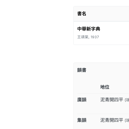
書名
中華新字典
王頌棠, 1937
韻書
地位
廣韻
泥青開四平
(
集韻
泥青開四平
(