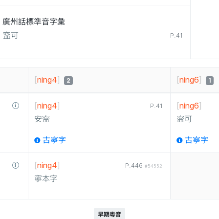
廣州話標準音字彙
寍可
P.41
[
ning4
]
[
ning6
]
2
1
[
ning4
]
[
ning6
]
P.41
安寍
寍可
古寧字
古寧字
[
ning4
]
P.446
#54552
寧本字
早期粵音