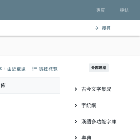
專頁
連結
搜尋
arrow_forward
外部連結
序：由近至遠
隱藏概覽
分佈
古今文字集成
字統網
漢語多功能字庫
粵典