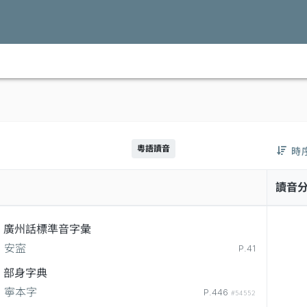
粵語讀音
時
讀音
廣州話標準音字彙
安寍
P.41
部身字典
寧本字
P.446
#54552