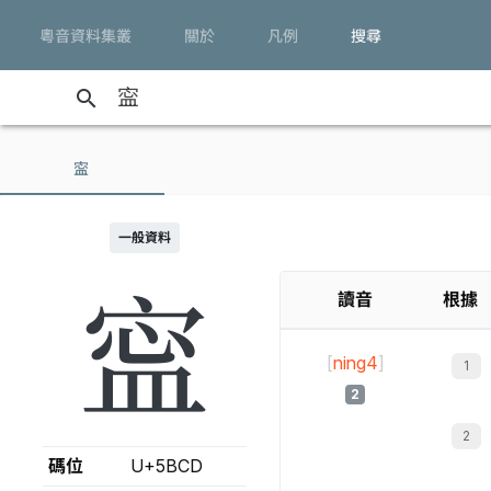
粵音資料集叢
關於
凡例
搜尋
search
寍
一般資料
寍
讀音
根據
[
ning4
]
2
碼位
U+5BCD