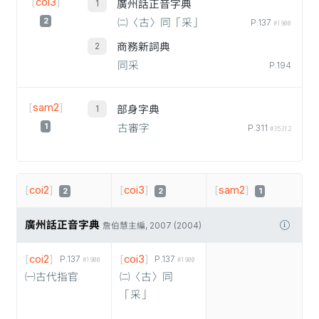
[
coi3
]
廣州話正音字典
2
㈡〈古〉同「采」
P.137
#1900
商務新詞典
同采
P.194
[
sam2
]
部身字典
1
古審字
P.311
#35312
[
coi2
]
[
coi3
]
[
sam2
]
2
2
1
廣州話正音字典
詹伯慧主編, 2007 (2004)
[
coi2
]
[
coi3
]
P.137
P.137
#1900
#1900
㈠古代指官
㈡〈古〉同
「采」