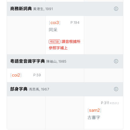
商務新詞典
黃港生, 1991
[
coi3
]
P.194
同采
讀音根據所
校訂註
參照字補上
粵語查音識字字典
陳岫山, 1985
[
coi2
]
P.59
部身字典
馮思禹, 1967
P.311
#35312
[
sam2
]
古審字