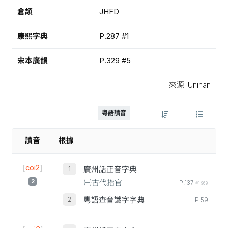
倉頡
JHFD
康熙字典
P.287 #1
宋本廣韻
P.329 #5
來源: Unihan
粵語讀音
讀音
根據
[
coi2
]
廣州話正音字典
2
㈠古代指官
P.137
#1900
粵語查音識字字典
P.59