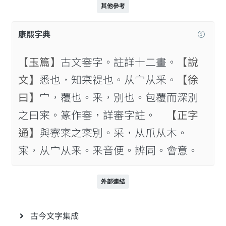
其他參考
康熙字典
【玉篇】
古文審字。註詳十二畫。
【說
文】
悉也，知宷禔也。从宀从釆。
【徐
曰】
宀，覆也。釆，別也。包覆而深別
之曰宷。篆作審，詳審字註。
【正字
通】
與寮寀之寀別。采，从爪从木。
宷，从宀从釆。釆音便。辨同。會意。
外部連結
古今文字集成