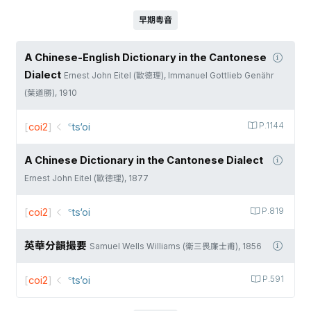
早期粵音
A Chinese-English Dictionary in the Cantonese
Dialect
Ernest John Eitel (歐德理), Immanuel Gottlieb Genähr
(葉道勝), 1910
[
coi2
]
꜂ts‘oi
P.1144
A Chinese Dictionary in the Cantonese Dialect
Ernest John Eitel (歐德理), 1877
[
coi2
]
꜂ts‘oi
P.819
英華分韻撮要
Samuel Wells Williams (衛三畏廉士甫), 1856
[
coi2
]
꜂ts‘oi
P.591