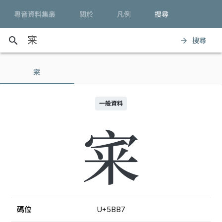
粵音資料集叢
關於
凡例
搜尋
search
搜尋
arrow_forward
宷
一般資料
宷
碼位
U+5BB7