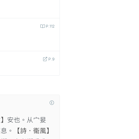
P.112
P.9
文】
安也。从宀妟
宴息。
【詩．衞風】