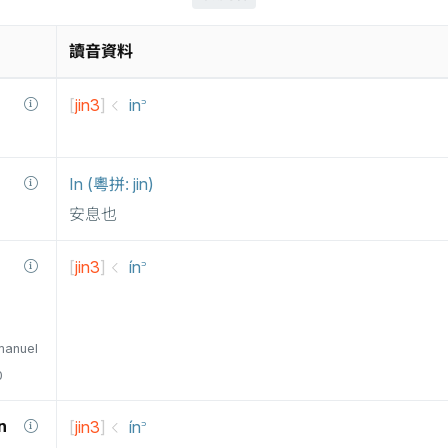
讀音資料
[
jin3
]
in꜄
In (粵拼: jin)
安息也
[
jin3
]
ín꜄
manuel
0
n
[
jin3
]
ín꜄