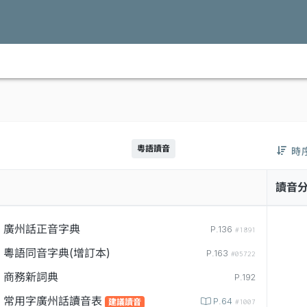
粵語讀音
時
讀音
廣州話正音字典
P.136
#1891
粵語同音字典(增訂本)
P.163
#05722
商務新詞典
P.192
常用字廣州話讀音表
P.64
建議讀音
#1007