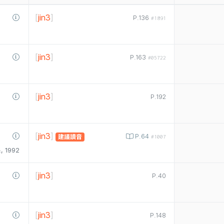
[
jin3
]
P.136
#1891
[
jin3
]
P.163
#05722
[
jin3
]
P.192
[
jin3
]
P.64
建議讀音
#1007
1992
[
jin3
]
P.40
[
jin3
]
P.148