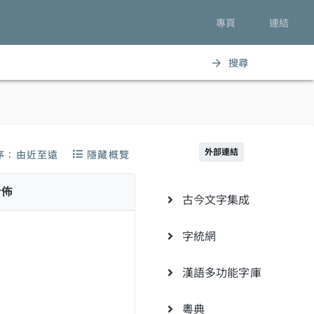
專頁
連結
搜尋
arrow_forward
外部連結
序：由近至遠
隱藏概覽
分佈
古今文字集成
字統網
漢語多功能字庫
粵典