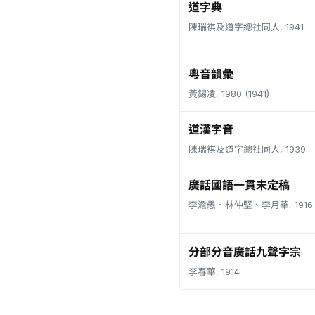
道字典
陳瑞祺及道字總社同人, 1941
粵音韻彙
黃錫凌, 1980 (1941)
道漢字音
陳瑞祺及道字總社同人, 1939
廣話國語一貫未定稿
李澹愚、林仲堅、李月華, 1916
分部分音廣話九聲字宗
李春華, 1914