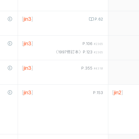
[
jin3
]
P.62
[
jin3
]
P.106
#2365
〈1997修訂本〉P.123
#2365
[
jin3
]
P.355
#4310
[
jin3
]
[
jin2
]
P.153