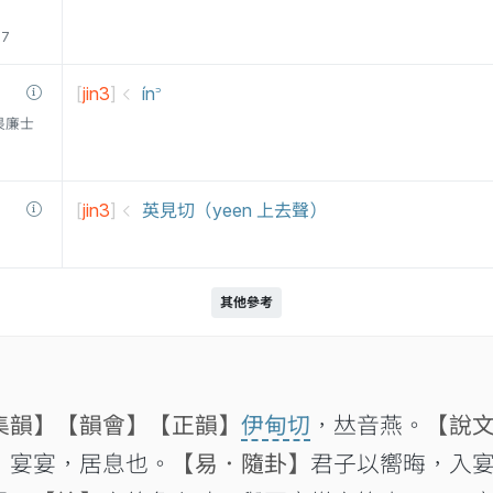
77
[
jin3
]
ín꜄
衛三畏廉士
[
jin3
]
英見切（yeen 上去聲）
其他參考
集韻】
【韻會】
【正韻】
伊甸切
，𠀤音燕。
【說
】
宴宴，居息也。
【易．隨卦】
君子以嚮晦，入