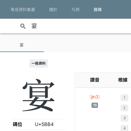
粵音資料集叢
關於
凡例
搜尋
search
宴
一般資料
宴
讀音
根據
[
jin3
]
15
碼位
U+5BB4