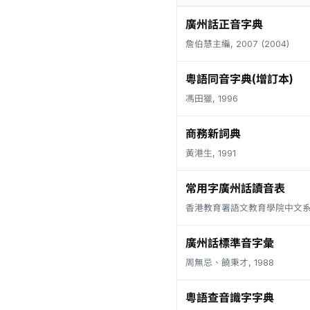
廣州話正音字典
詹伯慧主編, 2007 (2004)
粵語同音字典(增訂本)
馮田獵, 1996
商務新詞典
黃港生, 1991
常用字廣州話讀音表
香港教育署語文教育學院中文系, 
廣州話標準音字彙
周無忌、饒秉才, 1988
粵語查音識字字典