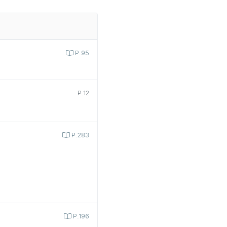
P.95
P.12
P.283
P.196