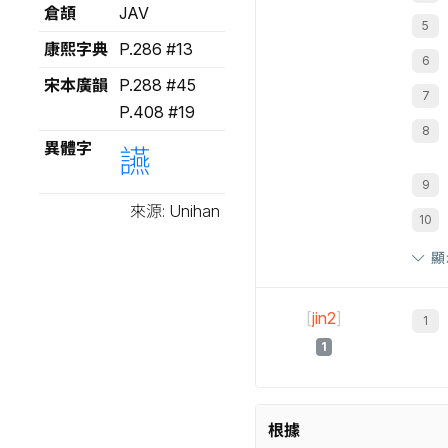
倉頡
JAV
康熙字典
P.286 #13
宋本廣韻
P.288 #45
P.408 #19
異體字
讌
來源: Unihan
顯
[
jin2
]
1
根據