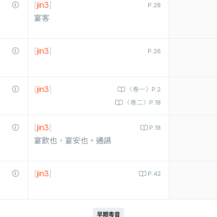
[
jin3
]
P.28
宴客
[
jin3
]
P.26
[
jin3
]
〈卷一〉P.2
〈卷二〉P.18
[
jin3
]
P.18
宴飲也，宴安也。通讌
[
jin3
]
P.42
早期粵音