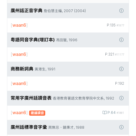
廣州話正音字典
詹伯慧主編, 2007 (2004)
[
waan6
]
P.135
#1877
粵語同音字典(增訂本)
馮田獵, 1996
[
waan6
]
P.321
#11177
商務新詞典
黃港生, 1991
[
waan6
]
P.192
常用字廣州話讀音表
香港教育署語文教育學院中文系, 1992
[
waan6
]
P.64
建議讀音
#1001
廣州話標準音字彙
周無忌、饒秉才, 1988