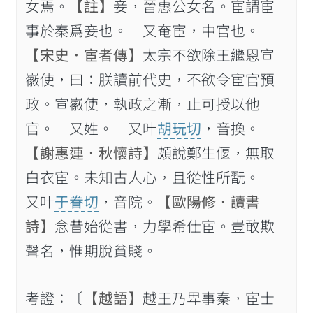
女焉。
【註】
妾，晉惠公女名。宦謂宦
事於秦爲妾也。 又奄宦，中官也。
【宋史．宦者傳】
太宗不欲除王繼恩宣
𡽪使，曰：朕讀前代史，不欲令宦官預
政。宣𡽪使，執政之漸，止可授以他
官。 又姓。 又叶
胡玩切
，音換。
【謝惠連．秋懷詩】
頗說鄭生偃，無取
白衣宦。未知古人心，且從性所翫。
又叶
于眷切
，音院。
【歐陽修．讀書
詩】
念昔始從書，力學希仕宦。豈敢欺
聲名，惟期脫貧賤。
考證：〔
【越語】
越王乃𤰞事秦，宦士