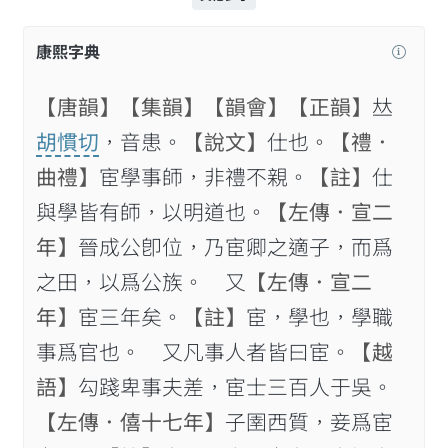
康熙字典
【唐韻】
【集韻】
【韻會】
【正韻】
𠀤
胡慣切
，音患。
【說文】
仕也。
【禮．
曲禮】
宦學事師，非禮不親。
【註】
仕
與學皆有師，以明道也。
【左傳．宣二
年】
晉成公卽位，乃宦卿之適子，而爲
之田，以爲公族。 又
【左傳．宣二
年】
宦三年矣。
【註】
宦，學也，學職
事爲官也。 又凡事人者皆曰宦。
【越
語】
勾踐卑事夫差，宦士三百人于吳。
【左傳．僖十七年】
子圉西質，妾爲宦