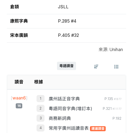
倉頡
JSLL
康熙字典
P.285 #4
宋本廣韻
P.405 #32
來源: Unihan
粵語讀音
讀音
根據
[
waan6
]
廣州話正音字典
P.135
#1877
16
粵語同音字典(增訂本)
P.321
#11177
商務新詞典
P.192
常用字廣州話讀音表
建議讀音