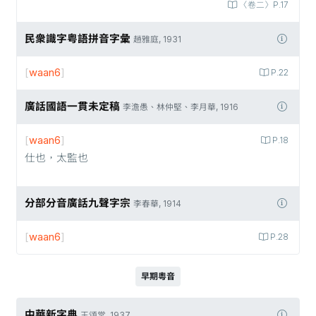
〈卷二〉P.17
民衆識字粤語拼音字彙
趙雅庭, 1931
[
waan6
]
P.22
廣話國語一貫未定稿
李澹愚、林仲堅、李月華, 1916
[
waan6
]
P.18
仕也，太監也
分部分音廣話九聲字宗
李春華, 1914
[
waan6
]
P.28
早期粵音
中華新字典
王頌棠, 1937