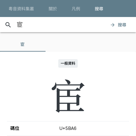
粵音資料集叢
關於
凡例
搜尋
search
搜尋
arrow_forward
宦
一般資料
宦
碼位
U+5BA6