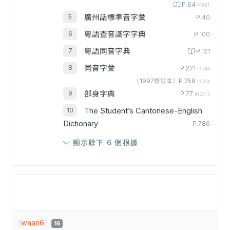
P.64
#1001
廣州話標準音字彙
P.40
粵語查音識字字典
P.100
粵語同音字典
P.121
同音字彙
P.221
#5244
〈1997修訂本〉P.258
#5224
部身字典
P.77
#12412
The Student’s Cantonese-English
Dictionary
P.786
顯示餘下 6 個根據
[
waan6
]
16