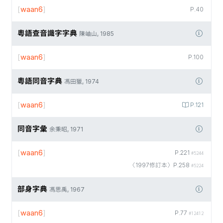
[
waan6
]
P.40
粵語查音識字字典
陳岫山, 1985
[
waan6
]
P.100
粵語同音字典
馮田獵, 1974
[
waan6
]
P.121
同音字彙
余秉昭, 1971
[
waan6
]
P.221
#5244
〈1997修訂本〉P.258
#5224
部身字典
馮思禹, 1967
[
waan6
]
P.77
#12412