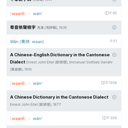
[
waan6
]
wán꜅
P.95
粵音依聲檢字
馮漢 (馮師韓), 1935
Wān (粵拼: waan)
P.51
A Chinese-English Dictionary in the Cantonese
Dialect
Ernest John Eitel (歐德理), Immanuel Gottlieb Genähr
(葉道勝), 1910
[
waan6
]
wán꜅
P.1308
A Chinese Dictionary in the Cantonese Dialect
Ernest John Eitel (歐德理), 1877
[
waan6
]
wán꜅
P.939