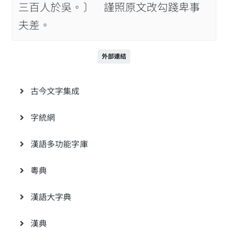
三百人於吳。〕 謹照原文改勾踐卑事
夫差。
外部連結
古今文字集成
字統網
漢語多功能字庫
粵典
漢語大字典
漢典