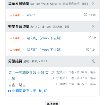
英華分韻撮要
Samuel Wells Williams (衛三畏廉士甫), 1856
[
waan6
]
wán꜅
P.665
初學粵音切要
John Chalmers (湛約翰), 1855
[
waan6
]
喻幻切（-wan 下去聲）
P.9
[
waan6
]
喻幻切（-wan 下去聲）
P.24
分韻撮要
溫岐山較輯, <1782
第二十五翻反泛發 去聲 宦
〈壁魚本〉下卷‧第 36 頁‧後半
小韻
〈六桂本〉三卷‧第 47 頁‧後半
〈尺牘本〉貞集‧第 25 頁‧前半
官宦，閹宦
小韻同音字：患, 豢, 幻
其他參考