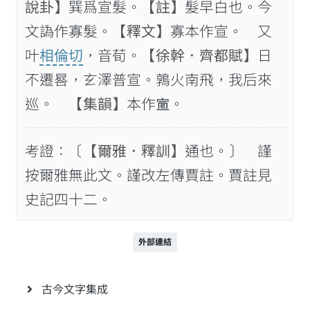
說卦】
巽爲宣髮。
【註】
髮早白也。今
文譌作寡髮。
【釋文】
寡本作宣。 又
叶
相倫切
，音荀。
【徐幹．齊都賦】
日
不遷晷，𤣥澤普宣。鶉火南飛，我后來
巡。
【集韻】
本作𡨈。
考證：〔
【爾雅．釋訓】
通也。〕 謹
按爾雅無此文。謹改左傳賈註。賈註見
史記四十二。
外部連結
古今文字集成