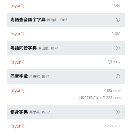
[
syun1
]
P.40
粵語查音識字字典
陳岫山, 1985
[
syun1
]
P.169
粵語同音字典
馮田獵, 1974
[
syun1
]
P.112
同音字彙
余秉昭, 1971
[
syun1
]
P.192
#4529
〈1997修訂本〉P.223
#4509
部身字典
馮思禹, 1967
[
syun1
]
P.73
#12411