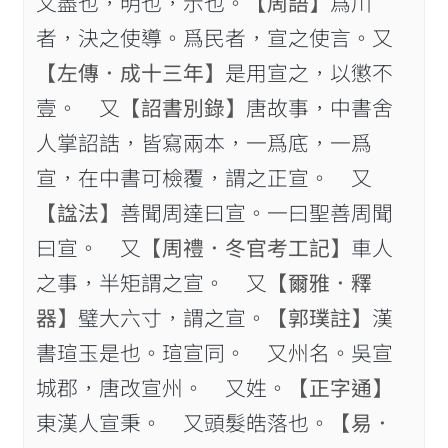
又盡也，明也，示也。
【周語】
爲川
者，決之使導。爲民者，宣之使言。又
【左傳．成十三年】
是用宣之，以懲不
壹。 又
【詔書別錄】
唐故事，中書舍
人掌詔誥，皆寫兩本，一爲底，一爲
宣，在中書可檢覆，謂之正宣。 又
【諡法】
善聞周達曰宣。一曰聖善周聞
曰宣。 又
【周禮．冬官考工記】
車人
之事，半矩謂之宣。 又
【爾雅．釋
器】
璧大六寸，謂之宣。
【郭璞註】
漢
書瑄玉是也。瑄宣同。 又州名。吳宣
城郡，唐改宣州。 又姓。
【正字通】
東漢人宣秉。 又頭髮皓落也。
【易．