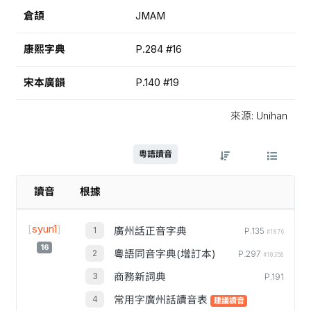
倉頡
JMAM
康熙字典
P.284 #16
宋本廣韻
P.140 #19
來源: Unihan
粵語讀音
讀音
根據
[
syun1
]
廣州話正音字典
P.135
#1876
16
粵語同音字典(增訂本)
P.297
#10358
商務新詞典
P.191
常用字廣州話讀音表
建議讀音