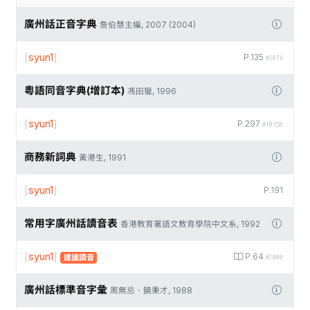
廣州話正音字典
詹伯慧主編, 2007 (2004)
[
syun1
]
P.135
#1876
粵語同音字典(增訂本)
馮田獵, 1996
[
syun1
]
P.297
#10358
商務新詞典
黃港生, 1991
[
syun1
]
P.191
常用字廣州話讀音表
香港教育署語文教育學院中文系, 1992
[
syun1
]
P.64
建議讀音
#1000
廣州話標準音字彙
周無忌、饒秉才, 1988