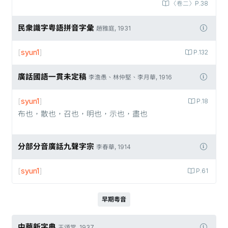
〈卷二〉P.38
民衆識字粤語拼音字彙
趙雅庭, 1931
[
syun1
]
P.132
廣話國語一貫未定稿
李澹愚、林仲堅、李月華, 1916
[
syun1
]
P.18
布也，散也，召也，明也，示也，盡也
分部分音廣話九聲字宗
李春華, 1914
[
syun1
]
P.61
早期粵音
中華新字典
王頌棠, 1937