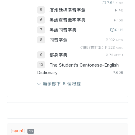
P.64
#1000
廣州話標準音字彙
P.40
粵語查音識字字典
P.169
粵語同音字典
P.112
同音字彙
P.192
#4529
〈1997修訂本〉P.223
#4509
部身字典
P.73
#12411
The Student’s Cantonese-English
Dictionary
P.606
顯示餘下 6 個根據
[
syun1
]
16