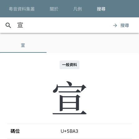
粵音資料集叢
關於
凡例
搜尋
search
搜尋
arrow_forward
宣
一般資料
宣
碼位
U+5BA3