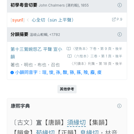
初學粵音切要
John Chalmers (湛約翰), 1855
[
syun1
]
心全切（sün 上平聲）
P.9
分韻撮要
溫岐山較輯, <1782
第十三鴛婉怨乙 平聲 宣小
〈壁魚本〉下卷‧第 9 頁‧後半
韻
〈六桂本〉三卷‧第 1 頁‧後半
〈尺牘本〉利集‧第 18 頁‧後半
著也，明也，布也，召也
小韻同音字：瑄, 悛, 孫, 酸, 猻, 蓀, 飱, 𩆑, 痠
其他參考
康熙字典
〔古文〕𡩦
【唐韻】
須緣切
【集韻】
【韻會】
荀緣切
【正韻】
息緣切
，𠀤音