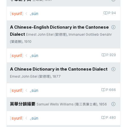
[
syun1
]
꜀sün
P.94
A Chinese-English Dictionary in the Cantonese
Dialect
Ernest John Eitel (歐德理), Immanuel Gottlieb Genähr
(葉道勝), 1910
[
syun1
]
꜀sün
P.929
A Chinese Dictionary in the Cantonese Dialect
Ernest John Eitel (歐德理), 1877
[
syun1
]
꜀sün
P.666
英華分韻撮要
Samuel Wells Williams (衛三畏廉士甫), 1856
[
syun1
]
꜀sün
P.480