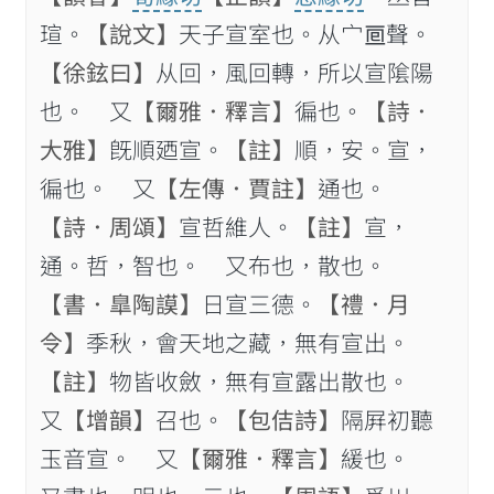
瑄。
【說文】
天子宣室也。从宀𠄢聲。
【徐鉉曰】
从回，風回轉，所以宣隂陽
也。 又
【爾雅．釋言】
徧也。
【詩．
大雅】
旣順廼宣。
【註】
順，安。宣，
徧也。 又
【左傳．賈註】
通也。
【詩．周頌】
宣哲維人。
【註】
宣，
通。哲，智也。 又布也，散也。
【書．臯陶謨】
日宣三德。
【禮．月
令】
季秋，會天地之藏，無有宣出。
【註】
物皆收斂，無有宣露出散也。
又
【增韻】
召也。
【包佶詩】
隔屛初聽
玉音宣。 又
【爾雅．釋言】
緩也。