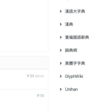
漢語大字典
漢典
重編國語辭典
韻典網
異體字字典
GlyphWiki
P.23
#00746
Unihan
P.70