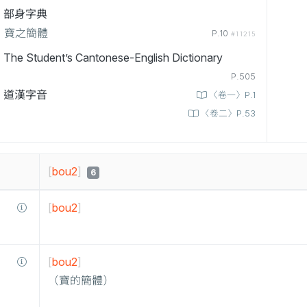
部身字典
寶之簡體
P.10
#11215
The Student’s Cantonese-English Dictionary
P.505
道漢字音
〈卷一〉P.1
〈卷二〉P.53
[
bou2
]
6
[
bou2
]
[
bou2
]
（寶的簡體）