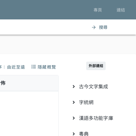
專頁
連結
搜尋
arrow_forward
外部連結
序：由近至遠
隱藏概覽
分佈
古今文字集成
字統網
漢語多功能字庫
粵典