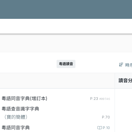
粵語讀音
時
讀音
粵語同音字典(增訂本)
P.23
#00746
粵語查音識字字典
（寶的簡體）
P.70
粵語同音字典
P.10