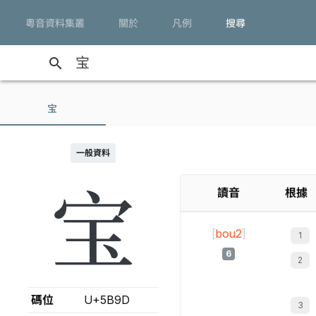
粵音資料集叢
關於
凡例
搜尋
search
宝
一般資料
宝
讀音
根據
[
bou2
]
6
碼位
U+5B9D