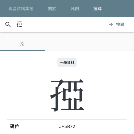
粵音資料集叢
關於
凡例
搜尋
search
搜尋
arrow_forward
孲
一般資料
孲
碼位
U+5B72