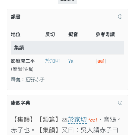
韻書
地位
反切
擬音
參考粵讀
集韻
ʔa
影麻開二平
於加切
[
aa1
]
(麻
韻
假
攝
)
釋義：
孲𤘅赤子
康熙字典
【集韻】
【類篇】
𠀤
於家切
，音鴉。
*aa1
赤子也。
【集韻】
又曰：吳人謂赤子曰