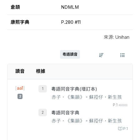
倉頡
NDMLM
康熙字典
P.280 #11
來源: Unihan
粵語讀音
讀音
根據
[
aa1
]
粵語同音字典(增訂本)
2
赤子，《集韻》。蘇孲仔，新生孩
P.1
#00008
粵語同音字典
赤子，《集韻》。蘇孲仔，新生孩
P.1