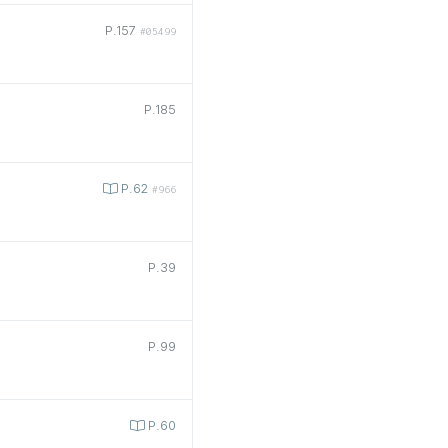
P.157
#05499
P.185
P.62
#966
P.39
P.99
P.60