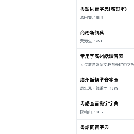
粵語同音字典(增訂本)
馮田獵, 1996
商務新詞典
黃港生, 1991
常用字廣州話讀音表
香港教育署語文教育學院中文系, 
廣州話標準音字彙
周無忌、饒秉才, 1988
粵語查音識字字典
陳岫山, 1985
粵語同音字典