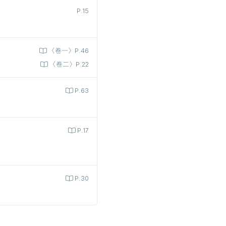
P.15
〈卷一〉P.46
〈卷二〉P.22
P.63
P.17
P.30