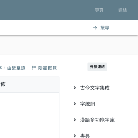
專頁
連結
搜尋
arrow_forward
外部連結
序：由近至遠
隱藏概覽
分佈
古今文字集成
字統網
漢語多功能字庫
粵典