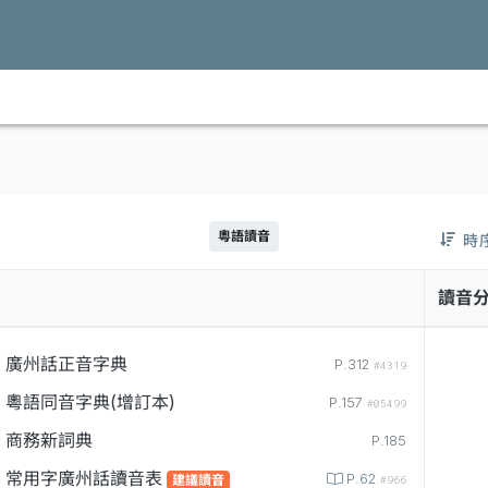
粵語讀音
時
讀音
廣州話正音字典
P.312
#4319
粵語同音字典(增訂本)
P.157
#05499
商務新詞典
P.185
常用字廣州話讀音表
P.62
建議讀音
#966