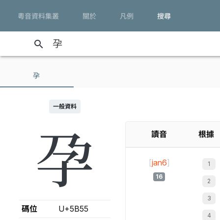
粵音資料集叢
關於
凡例
搜尋
search
孕
一般資料
孕
讀音
根據
[
jan6
]
16
碼位
U+5B55