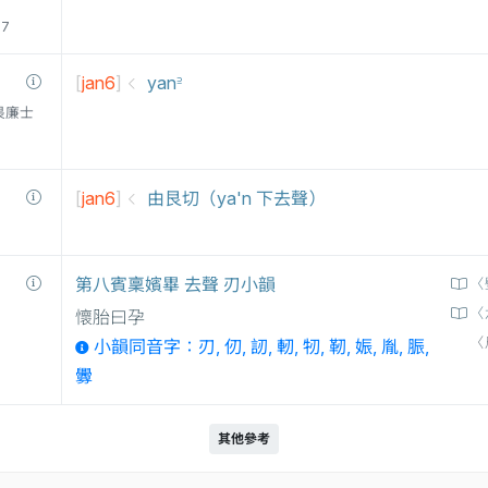
77
[
jan6
]
yan꜅
衛三畏廉士
[
jan6
]
由艮切（ya'n 下去聲）
第八賓稟嬪畢 去聲 刃小韻
〈
〈
懷胎曰孕
〈
小韻同音字：刃, 仞, 訒, 軔, 牣, 靭, 娠, 胤, 脤,
釁
其他參考