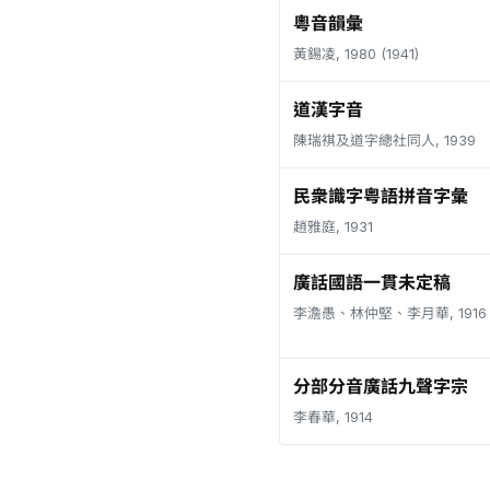
粵音韻彙
黃錫凌, 1980 (1941)
道漢字音
陳瑞祺及道字總社同人, 1939
民衆識字粤語拼音字彙
趙雅庭, 1931
廣話國語一貫未定稿
李澹愚、林仲堅、李月華, 1916
分部分音廣話九聲字宗
李春華, 1914