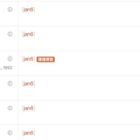
[
jan6
]
[
jan6
]
[
jan6
]
建議讀音
1992
[
jan6
]
[
jan6
]
[
jan6
]