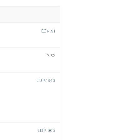
P.91
P.52
P.1346
P.965