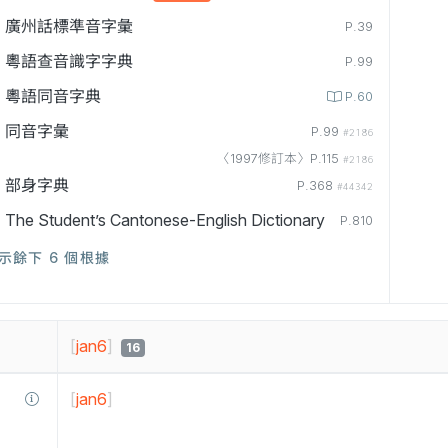
廣州話標準音字彙
P.39
粵語查音識字字典
P.99
粵語同音字典
P.60
同音字彙
P.99
#2186
〈1997修訂本〉P.115
#2186
部身字典
P.368
#44342
The Student’s Cantonese-English Dictionary
P.810
示餘下 6 個根據
[
jan6
]
16
[
jan6
]