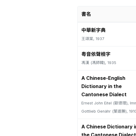
書名
中華新字典
王頌棠, 1937
粵音依聲檢字
馮漢 (馮師韓), 1935
A Chinese-English
Dictionary in the
Cantonese Dialect
Ernest John Eitel (歐德理), Im
Gottlieb Genähr (葉道勝), 191
A Chinese Dictionary i
the Cantonese Dialect