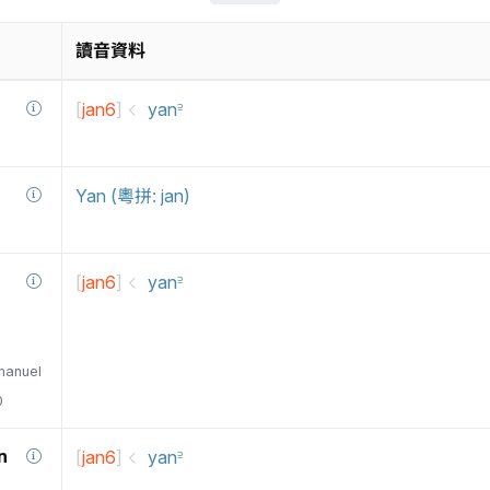
讀音資料
[
jan6
]
yan꜅
Yan (粵拼: jan)
[
jan6
]
yan꜅
manuel
0
n
[
jan6
]
yan꜅