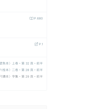
P.680
P.1
壁魚本〉上卷‧第 32 頁‧前半
六桂本〉二卷‧第 28 頁‧前半
尺牘本〉亨集‧第 29 頁‧前半