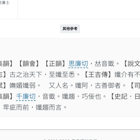
衛三畏廉士
其他參考
集韻】
【韻會】
【正韻】
思廉切
，𠀤音韱。
【說
志】
古之治天下，至孅至悉。
【王吉傳】
孅介有
賦】
嫵媚孅弱。 又人名。孅阿，古善御者。
【
集韻】
千廉切
，音韱。孅趨，巧佞也。
【史記．
𤰞疵而前，孅趨而言。