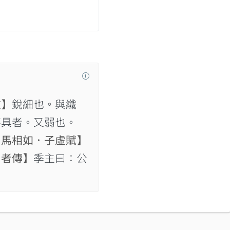
文】
銳細也。與纖
不具者。又弱也。
司馬相如．子虛賦】
日者傳】
季主曰：公