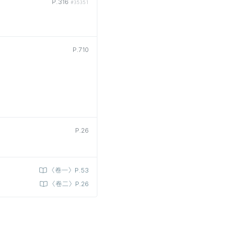
P.316
#35351
P.710
P.26
〈卷一〉P.53
〈卷二〉P.26