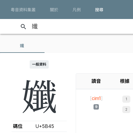
粵音資料集叢
關於
凡例
搜尋
search
孅
一般資料
孅
讀音
根據
[
cim1
]
9
碼位
U+5B45