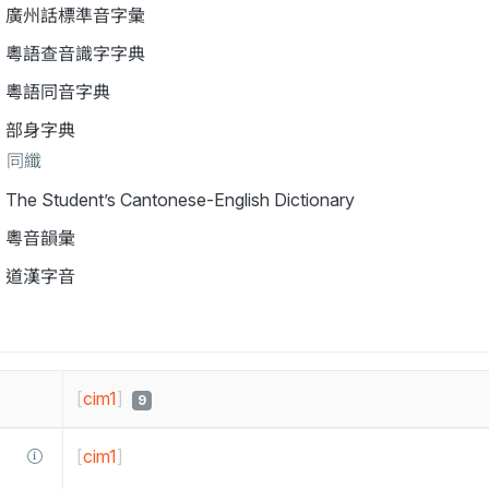
廣州話標準音字彙
粵語查音識字字典
粵語同音字典
部身字典
同纖
The Student’s Cantonese-English Dictionary
粵音韻彙
道漢字音
[
cim1
]
9
[
cim1
]