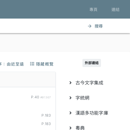
專頁
連結
搜尋
arrow_forward
外部連結
序：由近至遠
隱藏概覽
古今文字集成
字統網
P.40
#01367
漢語多功能字庫
P.183
P.183
粵典