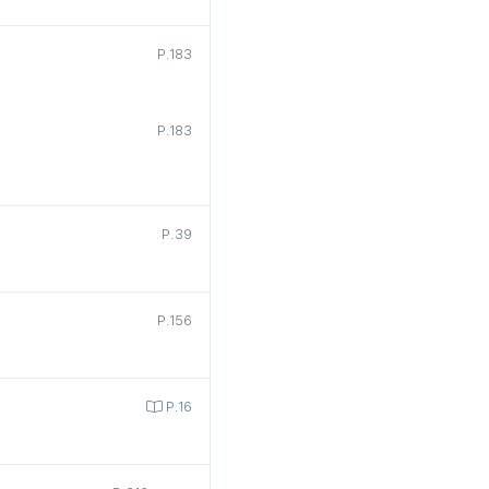
P.183
P.183
P.39
P.156
P.16