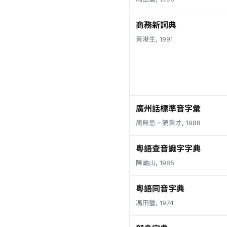
商務新詞典
黃港生, 1991
廣州話標準音字彙
周無忌、饒秉才, 1988
粵語查音識字字典
陳岫山, 1985
粵語同音字典
馮田獵, 1974