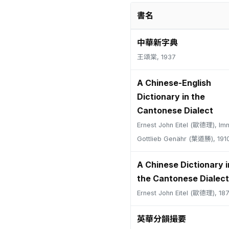
書名
中華新字典
王頌棠, 1937
A Chinese-English
Dictionary in the
Cantonese Dialect
Ernest John Eitel (歐德理), Im
Gottlieb Genähr (葉道勝), 191
A Chinese Dictionary i
the Cantonese Dialect
Ernest John Eitel (歐德理), 18
英華分韻撮要