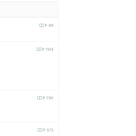
P.89
P.1104
P.790
P.572