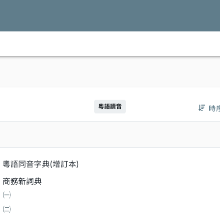
粵語讀音
時
粵語同音字典(增訂本)
商務新詞典
㈠
㈡