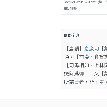
Samuel Wells Williams (
甫), 1856
康熙字典
【唐韻】
息廉切
【
通。
【前漢．食貨
【司馬相如．上林
孅阿爲御。 又
【
所謂賢者，皆可羞，