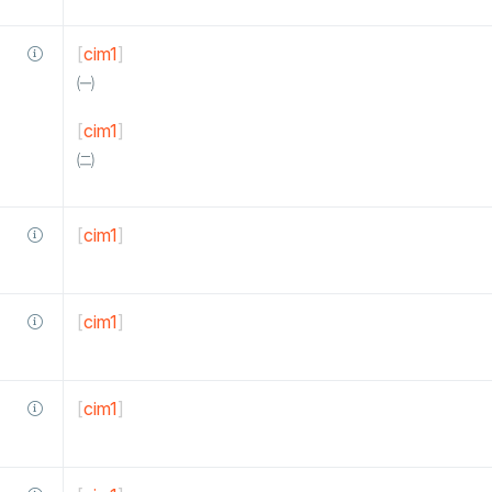
[
cim1
]
㈠
[
cim1
]
㈡
[
cim1
]
[
cim1
]
[
cim1
]