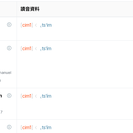
讀音資料
[
cim1
]
꜀ts’im
[
cim1
]
꜀ts‘ím
manuel
0
n
[
cim1
]
꜀ts‘ím
77
[
cim1
]
꜀ts‘ím