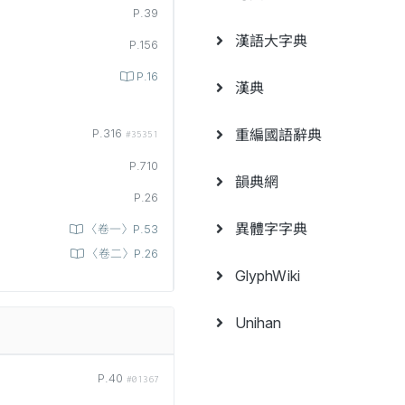
P.39
漢語大字典
P.156
P.16
漢典
重編國語辭典
P.316
#35351
P.710
韻典網
P.26
異體字字典
〈卷一〉P.53
〈卷二〉P.26
GlyphWiki
Unihan
P.40
#01367