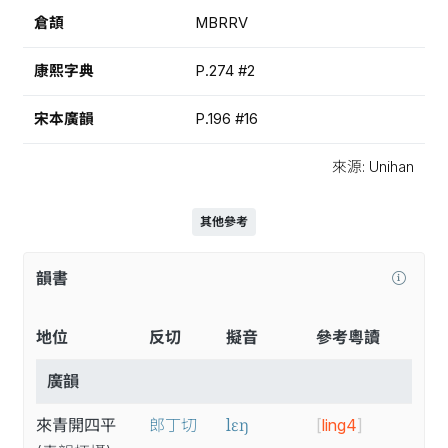
倉頡
MBRRV
康熙字典
P.274 #2
宋本廣韻
P.196 #16
來源: Unihan
其他參考
韻書
地位
反切
擬音
參考粵讀
廣韻
lɛŋ
來青開四平
郎丁切
[
ling4
]