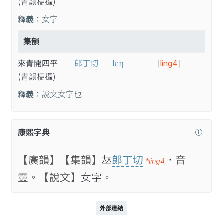
(青
韻
梗
攝
)
釋義：
女字
集韻
lɛŋ
來青開四平
郎丁切
[
ling4
]
(青
韻
梗
攝
)
釋義：
說文女字也
康熙字典
【廣韻】
【集韻】
𠀤
郞丁切
，音
*ling4
靈。
【說文】
女字。
外部連結