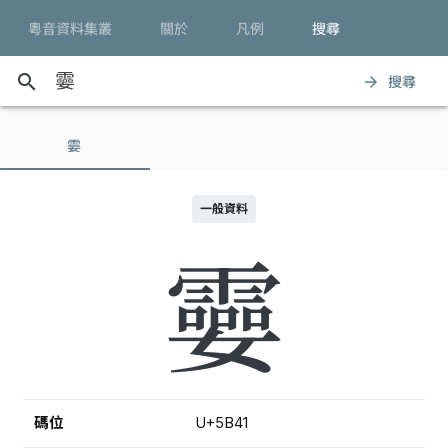
粵音資料集叢
關於
凡例
搜尋
search
搜尋
arrow_forward
孁
一般資料
孁
碼位
U+5B41