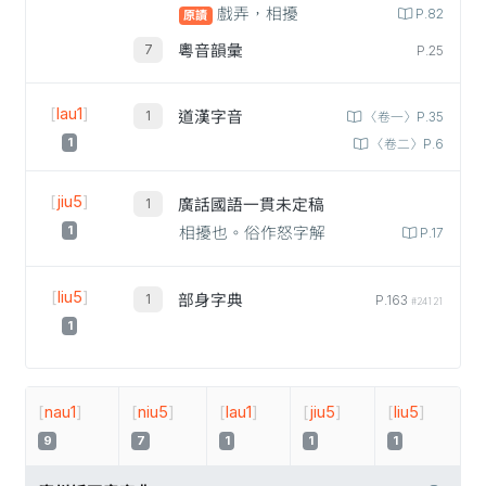
戲弄，相擾
P.82
原讀
粵音韻彙
P.25
[
lau1
]
道漢字音
〈卷一〉P.35
1
〈卷二〉P.6
[
jiu5
]
廣話國語一貫未定稿
1
相擾也。俗作怒字解
P.17
[
liu5
]
部身字典
P.163
#24121
1
[
nau1
]
[
niu5
]
[
lau1
]
[
jiu5
]
[
liu5
]
9
7
1
1
1