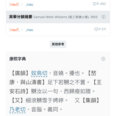
[
nau1
]
꜀nau
P.462
英華分韻撮要
Samuel Wells Williams (衛三畏廉士甫), 1856
[
nau1
]
꜀nau
P.311
其他參考
康熙字典
【廣韻】
奴鳥切
，音嬈。擾也。
【嵆
康．與山濤書】
足下若嬲之不置。
【王
安石詩】
嬲汝以一句，西歸瘦如腊。
【又】
細浪嬲雪于娉婷。 又
【集韻】
乃老切
，音腦。義同。