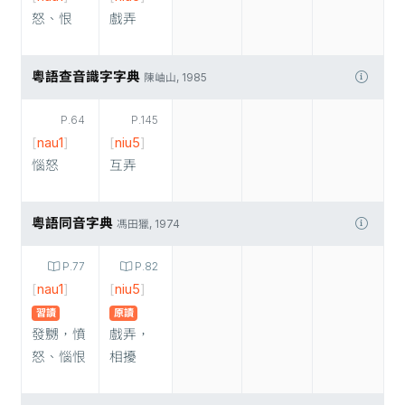
怒、恨
戲弄
粵語查音識字字典
陳岫山, 1985
P.64
P.145
[
nau1
]
[
niu5
]
惱怒
互弄
粵語同音字典
馮田獵, 1974
P.77
P.82
[
nau1
]
[
niu5
]
習讀
原讀
發嬲，憤
戲弄，
怒、惱恨
相擾