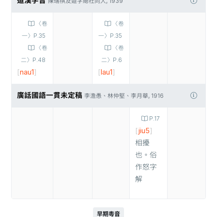
道漢字音
陳瑞祺及道字總社同人, 1939
〈卷
〈卷
一〉P.35
一〉P.35
〈卷
〈卷
二〉P.48
二〉P.6
[
nau1
]
[
lau1
]
廣話國語一貫未定稿
李澹愚、林仲堅、李月華, 1916
P.17
[
jiu5
]
相擾
也。俗
作怒字
解
早期粵音