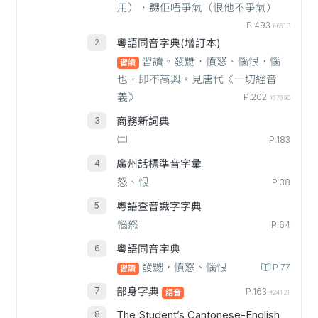
用）．嬲佢唔爭氣（恨他不爭氣）
P.493
#6813
粵語同音字典(增訂本)
習讀。發嬲，憤怒、惱恨，惱
習讀
也，即不高興。見唐代《一切經音
義》
P.202
#07095
商務新詞典
㈡
P.183
廣州話標準音字彙
怒、恨
P.38
粵語查音識字字典
惱怒
P.64
粵語同音字典
發嬲，憤怒、惱恨
P.77
習讀
部身字典
P.163
語音
#24121
The Student’s Cantonese-English