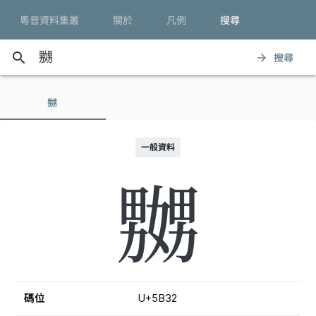
粵音資料集叢
關於
凡例
搜尋
search
搜尋
arrow_forward
嬲
一般資料
嬲
碼位
U+5B32