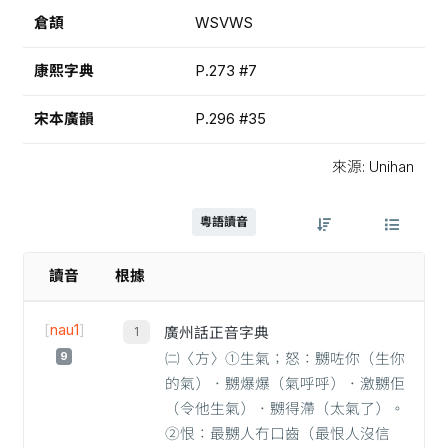
倉頡
WSVWS
康熙字典
P.273 #7
宋本廣韻
P.296 #35
來源: Unihan
粵語讀音
讀音
根據
[
nau1
]
廣州話正音字典
9
㈡〈方〉①生氣；怒：嬲咗你（生你
的氣）．嬲爆爆（氣呼呼）．激嬲佢
（令他生氣）．嬲得滯（太氣了）。
②恨：最嬲人冇口齒（最恨人沒信