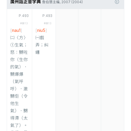
廣州話正音字典
詹伯慧主編, 2007 (2004)
P.493
P.493
#6813
#6813
[
nau1
]
[
niu5
]
㈡〈方〉
㈠戲
①生氣；
弄；糾
怒：嬲咗
纏
你（生你
的氣）．
嬲爆爆
（氣呼
呼）．激
嬲佢（令
他生
氣）．嬲
得滯（太
氣了）。