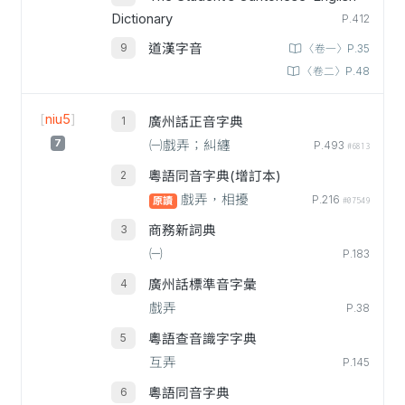
Dictionary
P.412
道漢字音
〈卷一〉P.35
〈卷二〉P.48
[
niu5
]
廣州話正音字典
7
㈠戲弄；糾纏
P.493
#6813
粵語同音字典(增訂本)
戲弄，相擾
P.216
原讀
#07549
商務新詞典
㈠
P.183
廣州話標準音字彙
戲弄
P.38
粵語查音識字字典
互弄
P.145
粵語同音字典