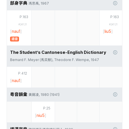
部身字典
馮思禹, 1967
P.163
P.163
#24121
#24121
[
nau1
]
[
liu5
]
語音
The Student’s Cantonese-English Dictionary
Bernard F. Meyer (馬奕猷), Theodore F. Wempe, 1947
P.412
[
nau1
]
粵音韻彙
黃錫凌, 1980 (1941)
P.25
[
niu5
]