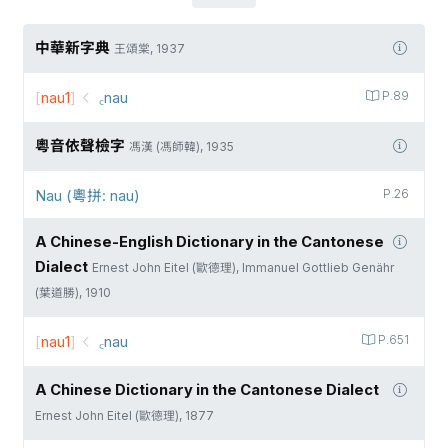
中華新字典
王頌棠, 1937
[
nau1
]
꜀nau
P.89
粵音依聲檢字
馮漢 (馮師韓), 1935
Nau (粵拼: nau)
P.26
A Chinese-English Dictionary in the Cantonese
Dialect
Ernest John Eitel (歐德理), Immanuel Gottlieb Genähr
(葉道勝), 1910
[
nau1
]
꜀nau
P.651
A Chinese Dictionary in the Cantonese Dialect
Ernest John Eitel (歐德理), 1877