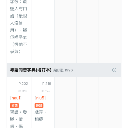
②恨：最
嬲人冇口
齒（最恨
人沒信
用）．嬲
佢唔爭氣
（恨他不
爭氣）
粵語同音字典(增訂本)
馮田獵, 1996
P.202
P.216
#07095
#07549
[
nau1
]
[
niu5
]
習讀
原讀
習讀。發
戲弄，
嬲，憤
相擾
怒、惱