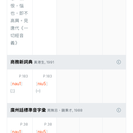
恨，惱
也，即不
高興。見
唐代《一
切經音
義》
商務新詞典
黃港生, 1991
P.183
P.183
[
nau1
]
[
niu5
]
㈡
㈠
廣州話標準音字彙
周無忌、饒秉才, 1988
P.38
P.38
[
nau1
]
[
niu5
]