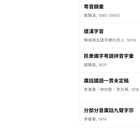
粵音韻彙
黃錫凌, 1980 (1941)
道漢字音
陳瑞祺及道字總社同人, 1939
民衆識字粤語拼音字彙
趙雅庭, 1931
廣話國語一貫未定稿
李澹愚、林仲堅、李月華, 1916
分部分音廣話九聲字宗
李春華, 1914