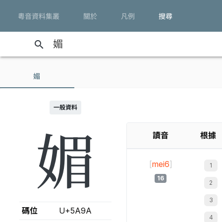
粵音資料集叢
關於
凡例
搜尋
search
媚
一般資料
媚
讀音
根據
[
mei6
]
16
碼位
U+5A9A