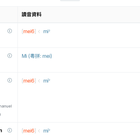
讀音資料
[
mei6
]
mi꜅
Mi (粵拼: mei)
[
mei6
]
mí꜅
manuel
0
n
[
mei6
]
mí꜅