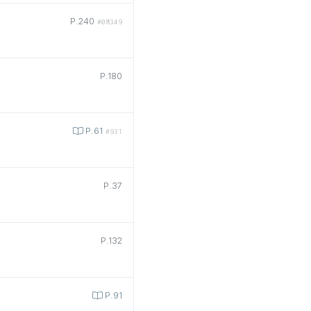
P.240
#08349
P.180
P.61
#931
P.37
P.132
P.91