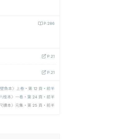
P.286
P.21
P.21
壁魚本〉上卷‧第 12 頁‧前半
六桂本〉一卷‧第 24 頁‧前半
尺牘本〉元集‧第 25 頁‧前半