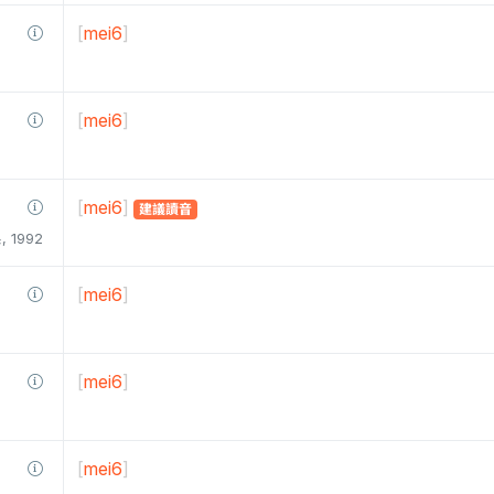
[
mei6
]
[
mei6
]
[
mei6
]
建議讀音
1992
[
mei6
]
[
mei6
]
[
mei6
]