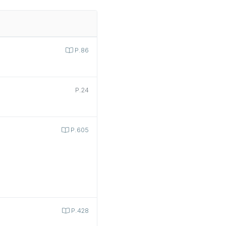
P.86
P.24
P.605
P.428