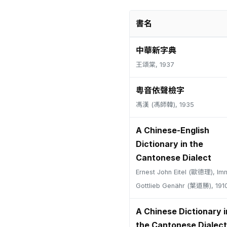
書名
中華新字典
王頌棠, 1937
粵音依聲檢字
馮漢 (馮師韓), 1935
A Chinese-English
Dictionary in the
Cantonese Dialect
Ernest John Eitel (歐德理), Im
Gottlieb Genähr (葉道勝), 191
A Chinese Dictionary i
the Cantonese Dialect