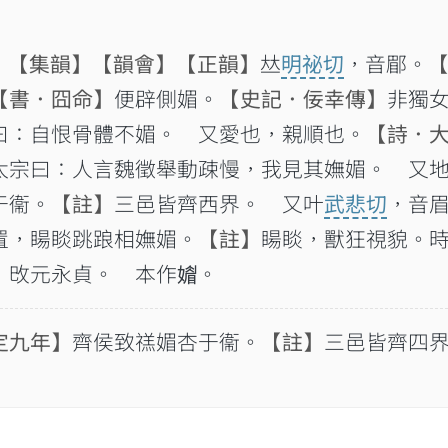
】
【集韻】
【韻會】
【正韻】
𠀤
明祕切
，音郿。
【書．囧命】
便辟側媚。
【史記．佞幸傳】
非獨
曰：自恨骨體不媚。 又愛也，親順也。
【詩．
太宗曰：人言魏徵舉動疎慢，我見其嫵媚。 又
于衞。
【註】
三邑皆齊西界。 又叶
武悲切
，音
置，䁑睒跳踉相嫵媚。
【註】
䁑睒，獸狂視貌。
攺元永貞。 本作𡡾。
定九年】
齊侯致禚媚杏于衞。
【註】
三邑皆齊四