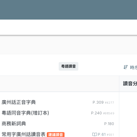
粵語讀音
時
讀音
廣州話正音字典
P.309
#4277
粵語同音字典(增訂本)
P.240
#08349
商務新詞典
P.180
常用字廣州話讀音表
P.61
建議讀音
#931