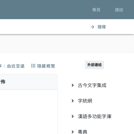
專頁
連結
搜尋
arrow_forward
外部連結
序：由近至遠
隱藏概覽
分佈
古今文字集成
字統網
漢語多功能字庫
粵典