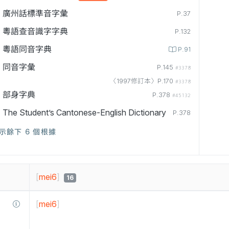
廣州話標準音字彙
P.37
粵語查音識字字典
P.132
粵語同音字典
P.91
同音字彙
P.145
#3378
〈1997修訂本〉P.170
#3378
部身字典
P.378
#45132
The Student’s Cantonese-English Dictionary
P.378
示餘下 6 個根據
[
mei6
]
16
[
mei6
]