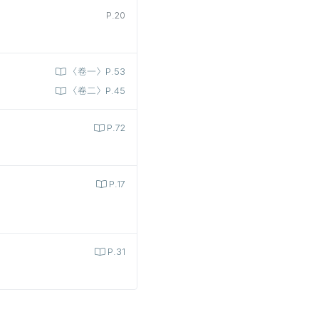
P.20
〈卷一〉P.53
〈卷二〉P.45
P.72
P.17
P.31