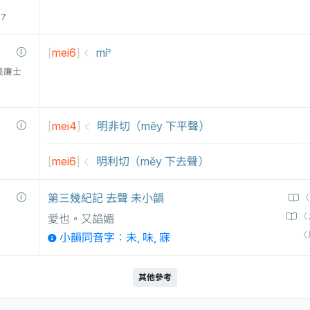
77
[
mei6
]
mí꜅
衛三畏廉士
[
mei4
]
明非切（měy 下平聲）
[
mei6
]
明利切（měy 下去聲）
第三幾紀記 去聲 未小韻
〈
〈
愛也。又諂媚
〈
小韻同音字：未, 味, 寐
其他參考