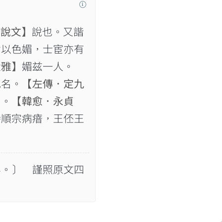
【說文】
說也。又諧
女以色媚，士宦亦有
大雅】
媚兹一人。
地名。
【左傳．定九
眉。
【韓愈．永貞
時順宗病瘖，王伾王
界。〕 謹照原文四