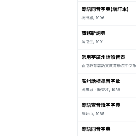
粵語同音字典(增訂本)
馮田獵, 1996
商務新詞典
黃港生, 1991
常用字廣州話讀音表
香港教育署語文教育學院中文系, 
廣州話標準音字彙
周無忌、饒秉才, 1988
粵語查音識字字典
陳岫山, 1985
粵語同音字典