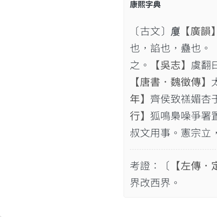
康熙字典
〔古文〕𡡚
【廣韻
也，諂也，蠱也。
之。
【吳志】
虞翻
【唐書．魏徵傳】
年】
齊侯致禚媚杏
行】
狐鳴梟噪爭署
叔文用事。憲宗立，
考證：〔
【左傳．
界改西界。