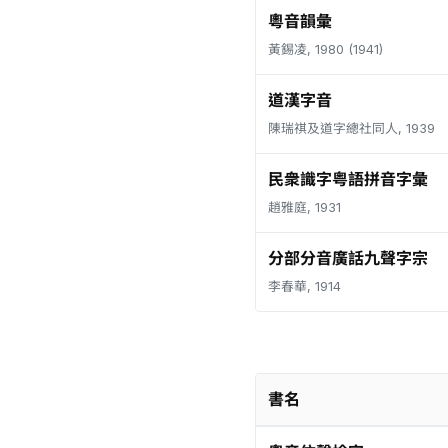
粵音韻彙
黃錫凌, 1980 (1941)
道漢字音
陳瑞祺及道字總社同人, 1939
民衆識字粤語拼音字彙
趙雅庭, 1931
分部分音廣話九聲字宗
李春華, 1914
書名