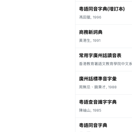
粵語同音字典(增訂本)
馮田獵, 1996
商務新詞典
黃港生, 1991
常用字廣州話讀音表
香港教育署語文教育學院中文系, 
廣州話標準音字彙
周無忌、饒秉才, 1988
粵語查音識字字典
陳岫山, 1985
粵語同音字典