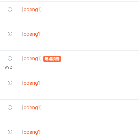
[
coeng1
]
[
coeng1
]
[
coeng1
]
建議讀音
1992
[
coeng1
]
[
coeng1
]
[
coeng1
]