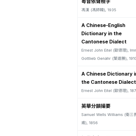
粵音依聲檢字
馮漢 (馮師韓), 1935
A Chinese-English
Dictionary in the
Cantonese Dialect
Ernest John Eitel (歐德理), Im
Gottlieb Genähr (葉道勝), 191
A Chinese Dictionary i
the Cantonese Dialect
Ernest John Eitel (歐德理), 18
英華分韻撮要
Samuel Wells Williams (
甫), 1856