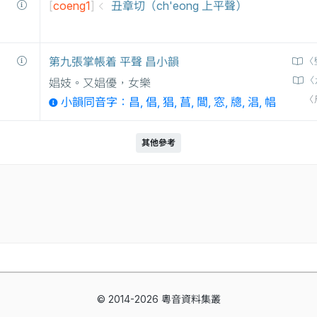
[
coeng1
]
丑章切（ch'eong 上平聲）
第九張掌帳着 平聲 昌小韻
〈
〈
娼妓。又娼優，女樂
〈
小韻同音字：昌, 倡, 猖, 菖, 閶, 窓, 牕, 淐, 𢃑
其他參考
© 2014-2026 粵音資料集叢