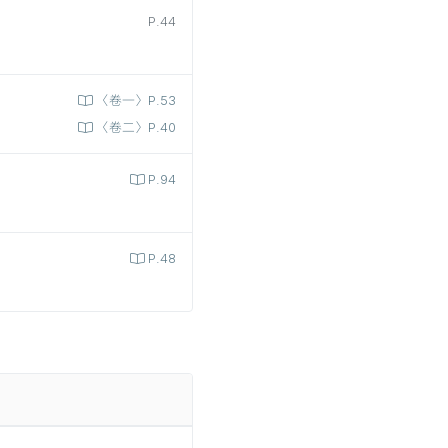
P.44
〈卷一〉P.53
〈卷二〉P.40
P.94
P.48