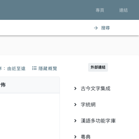
專頁
連結
搜尋
arrow_forward
外部連結
序：由近至遠
隱藏概覽
分佈
古今文字集成
字統網
漢語多功能字庫
粵典