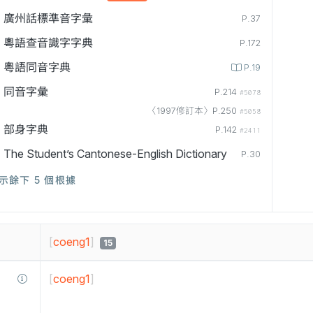
廣州話標準音字彙
P.37
粵語查音識字字典
P.172
粵語同音字典
P.19
同音字彙
P.214
#5078
〈1997修訂本〉P.250
#5058
部身字典
P.142
#2411
The Student’s Cantonese-English Dictionary
P.30
示餘下 5 個根據
[
coeng1
]
15
[
coeng1
]