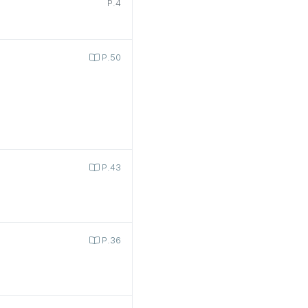
P.4
P.50
P.43
P.36