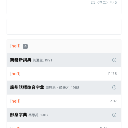
〈卷二〉P.45
[
hei1
]
4
商務新詞典
黃港生, 1991
[
hei1
]
P.178
廣州話標準音字彙
周無忌、饒秉才, 1988
[
hei1
]
P.37
部身字典
馮思禹, 1967