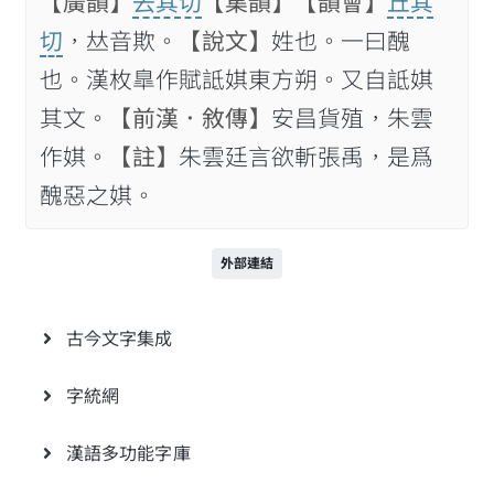
【廣韻】
去其切
【集韻】
【韻會】
丘其
切
，𠀤音欺。
【說文】
姓也。一曰醜
也。漢枚臯作賦詆娸東方朔。又自詆娸
其文。
【前漢．敘傳】
安昌貨殖，朱雲
作娸。
【註】
朱雲廷言欲斬張禹，是爲
醜惡之娸。
外部連結
古今文字集成
字統網
漢語多功能字庫