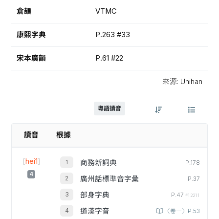
倉頡
VTMC
康熙字典
P.263 #33
宋本廣韻
P.61 #22
來源: Unihan
粵語讀音
讀音
根據
[
hei1
]
商務新詞典
P.178
4
廣州話標準音字彙
P.37
部身字典
P.47
#12211
道漢字音
〈卷一〉P.53