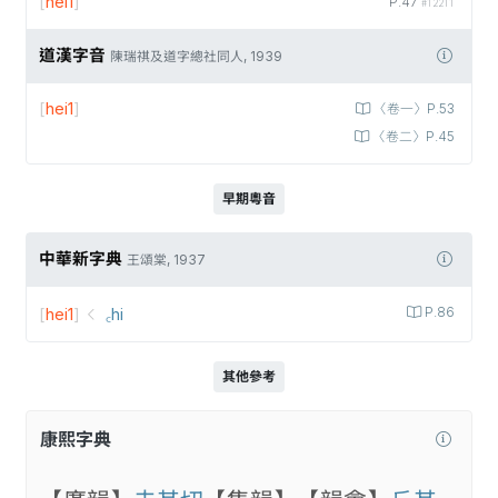
[
hei1
]
P.47
#12211
道漢字音
陳瑞祺及道字總社同人, 1939
[
hei1
]
〈卷一〉P.53
〈卷二〉P.45
早期粵音
中華新字典
王頌棠, 1937
[
hei1
]
꜀hi
P.86
其他參考
康熙字典