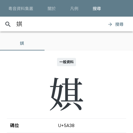
粵音資料集叢
關於
凡例
搜尋
search
搜尋
arrow_forward
娸
一般資料
娸
碼位
U+5A38