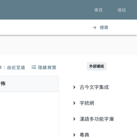
專頁
連結
搜尋
arrow_forward
外部連結
序：由近至遠
隱藏概覽
分佈
古今文字集成
字統網
漢語多功能字庫
粵典