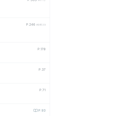
#4172
P.246
#08539
P.178
P.37
P.71
P.93