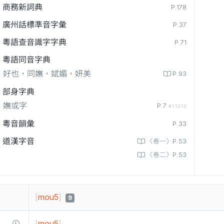
商務新詞典
P.178
廣州話標準音字彙
P.37
粵語查音識字字典
P.71
粵語同音字典
好也，同嫵，娬媚，妍美
P.93
部身字典
嫵或字
P.7
#11212
粵音韻彙
P.33
道漢字音
〈卷一〉P.53
〈卷二〉P.53
[
mou5
]
9
[
mou5
]