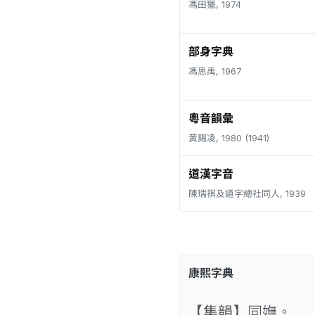
馮田獵, 1974
部身字典
馮思禹, 1967
粵音韻彙
黃錫凌, 1980 (1941)
道漢字音
陳瑞祺及道字總社同人, 1939
康熙字典
【集韻】
同嫵。