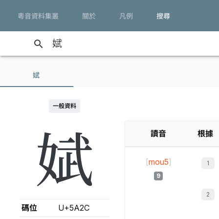
粵音資料集叢
關於
凡例
搜尋
search
娬
一般資料
娬
讀音
根據
[
mou5
]
9
碼位
U+5A2C