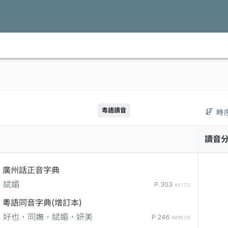
粵語讀音
時
讀音
廣州話正音字典
娬媚
P.303
#4172
粵語同音字典(增訂本)
好也，同嫵，娬媚，妍美
P.246
#08539