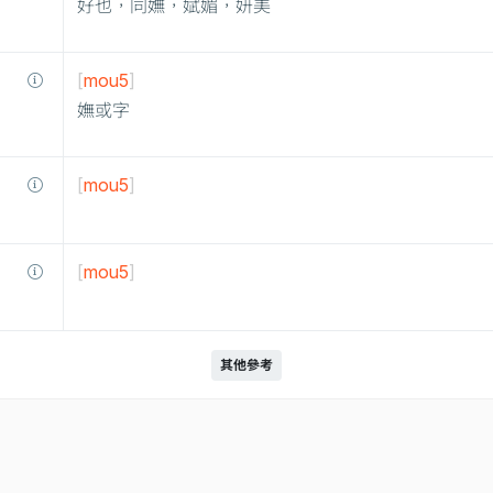
好也，同嫵，娬媚，妍美
[
mou5
]
嫵或字
[
mou5
]
[
mou5
]
其他參考