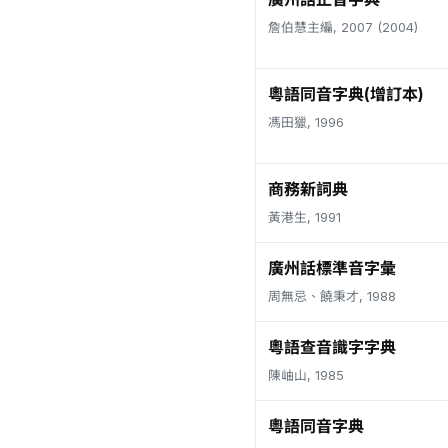
詹伯慧主編, 2007 (2004)
粵語同音字典(增訂本)
馮田獵, 1996
商務新詞典
黃港生, 1991
廣州話標準音字彙
周無忌、饒秉才, 1988
粵語查音識字字典
陳岫山, 1985
粵語同音字典