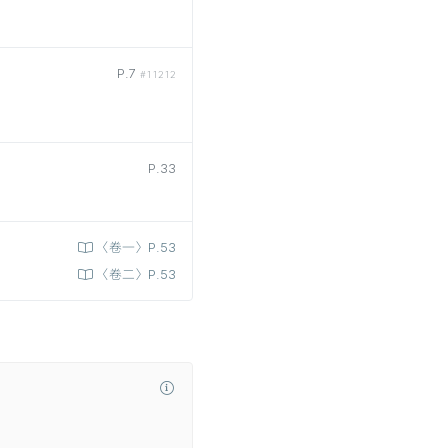
P.7
#11212
P.33
〈卷一〉P.53
〈卷二〉P.53