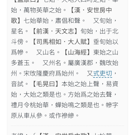
始，萬物英華之始。
【漢．安世房中
歌】
七始華始，肅倡和聲。 又旬始，
星名。
【前漢．天文志】
旬始，出于北
斗傍。
【司馬相如．大人賦】
垂旬始以
爲幓。 又山名。
【山海經】
東始之山
多蒼玉。 又州名。屬廣漢郡，魏攺始
州。宋攺隆慶府爲始州。 又
式吏切
，
音試。
【毛晃曰】
本始之始上聲，易資
始，大始之類是也。方始爲之始去聲，
禮月令桃始華，蟬始鳴之類是也。幓字
原从車从參。或作襂縿。