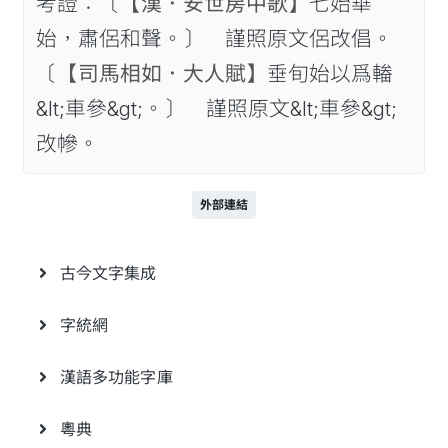
考證：〔
【漢．安世房中歌】
七始華
始，肅侶和聲。〕 謹照原文侶改倡。
〔
【司馬相如．大人賦】
垂旬始以爲輽
&lt;車參&gt;。〕 謹照原文&lt;車參&gt;
改幓。
外部連結
古今文字集成
字統網
漢語多功能字庫
粵典