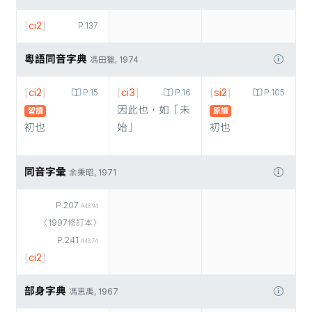
[
ci2
]
P.137
粵語同音字典
馮田獵, 1974
[
ci2
]
[
ci3
]
[
si2
]
P.15
P.16
P.105
因此也，如「未
習讀
原讀
初也
始」
初也
同音字彙
余秉昭, 1971
P.207
#4894
〈1997修訂本〉
P.241
#4874
[
ci2
]
部身字典
馮思禹, 1967