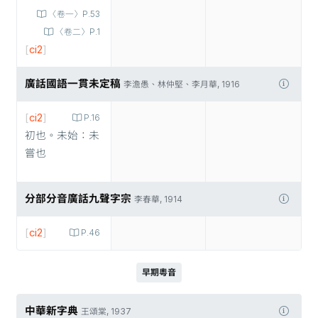
〈卷一〉P.53
〈卷二〉P.1
[
ci2
]
廣話國語一貫未定稿
李澹愚、林仲堅、李月華, 1916
[
ci2
]
P.16
初也。未始：未
嘗也
分部分音廣話九聲字宗
李春華, 1914
[
ci2
]
P.46
早期粵音
中華新字典
王頌棠, 1937