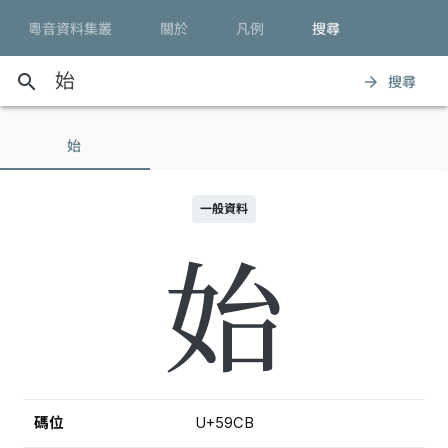
粵音資料集叢
關於
凡例
搜尋
search
搜尋
arrow_forward
始
一般資料
始
碼位
U+59CB