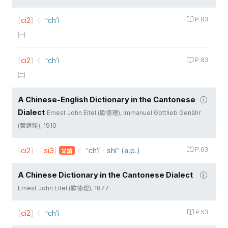
[
ci2
]
꜂ch’i
P.83
㈠
[
ci2
]
꜂ch’i
P.83
㈡
A Chinese-English Dictionary in the Cantonese
Dialect
Ernest John Eitel (歐德理), Immanuel Gottlieb Genähr
(葉道勝), 1910
[
ci2
]
·
[
si3
]
꜂ch‘í
·
shí꜄ (a.p.)
P.63
又讀
A Chinese Dictionary in the Cantonese Dialect
Ernest John Eitel (歐德理), 1877
[
ci2
]
꜂ch‘í
P.53