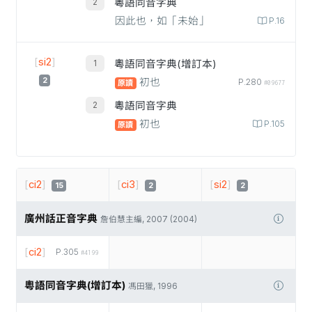
粵語同音字典
因此也，如「未始」
P.16
[
si2
]
粵語同音字典(增訂本)
2
初也
P.280
原讀
#09677
粵語同音字典
初也
P.105
原讀
[
ci2
]
[
ci3
]
[
si2
]
15
2
2
廣州話正音字典
詹伯慧主編, 2007 (2004)
[
ci2
]
P.305
#4199
粵語同音字典(增訂本)
馮田獵, 1996