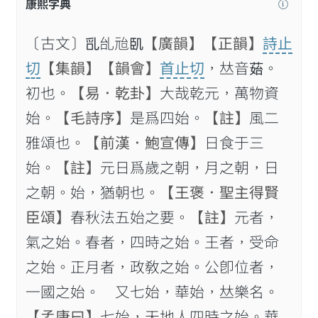
康熙字典
〔古文〕𠃭乨兘𠙉
【廣韻】
【正韻】
詩止
切
【集韻】
【韻會】
首止切
，𠀤音𦰯。
初也。
【易．乾卦】
大哉乾元，萬物資
始。
【毛詩序】
是爲四始。
【註】
風二
雅頌也。
【前漢．鮑宣傳】
日食于三
始。
【註】
元日爲歲之朝，月之朝，日
之朝。始，猶朝也。
【王褒．聖主得賢
臣頌】
春秋法五始之要。
【註】
元者，
氣之始。春者，四時之始。王者，受命
之始。正月者，政敎之始。公卽位者，
一國之始。 又七始，華始，𠀤樂名。
【孟康曰】
七始，天地人四時之始。華