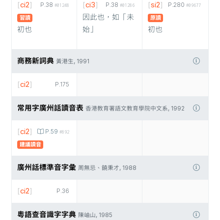
[
ci2
]
[
ci3
]
[
si2
]
P.38
P.38
P.280
#01248
#01286
#09677
因此也，如「未
習讀
原讀
初也
始」
初也
商務新詞典
黃港生, 1991
[
ci2
]
P.175
常用字廣州話讀音表
香港教育署語文教育學院中文系, 1992
[
ci2
]
P.59
#892
建議讀音
廣州話標準音字彙
周無忌、饒秉才, 1988
[
ci2
]
P.36
粵語查音識字字典
陳岫山, 1985