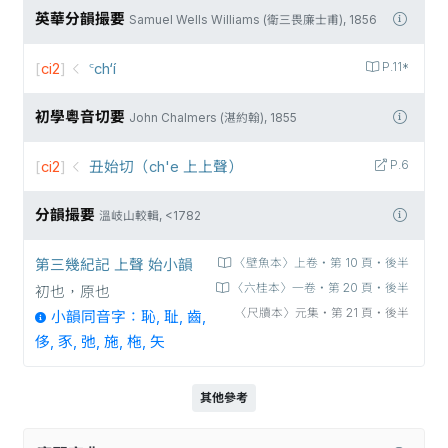
英華分韻撮要
Samuel Wells Williams (衛三畏廉士甫), 1856
[
ci2
]
꜂ch‘í
P.11*
初學粵音切要
John Chalmers (湛約翰), 1855
[
ci2
]
丑始切（ch'e 上上聲）
P.6
分韻撮要
溫岐山較輯, <1782
第三幾紀記 上聲 始小韻
〈壁魚本〉上卷‧第 10 頁‧後半
〈六桂本〉一卷‧第 20 頁‧後半
初也，原也
〈尺牘本〉元集‧第 21 頁‧後半
小韻同音字：恥, 耻, 齒,
侈, 豕, 弛, 施, 柂, 矢
其他參考