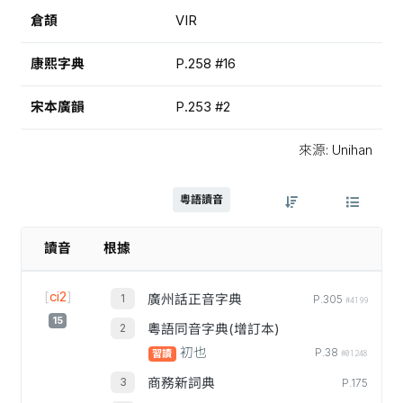
倉頡
VIR
康熙字典
P.258 #16
宋本廣韻
P.253 #2
來源: Unihan
粵語讀音
讀音
根據
[
ci2
]
廣州話正音字典
P.305
#4199
15
粵語同音字典(增訂本)
初也
P.38
習讀
#01248
商務新詞典
P.175