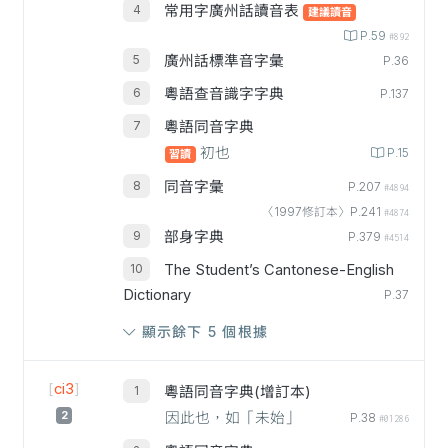
常用字廣州話讀音表
建議讀音
P.59
#892
廣州話標準音字彙
P.36
粵語查音識字字典
P.137
粵語同音字典
初也
P.15
習讀
同音字彙
P.207
#4894
〈1997修訂本〉P.241
#4874
部身字典
P.379
#4514
The Student’s Cantonese-English
Dictionary
P.37
顯示餘下 5 個根據
[
ci3
]
粵語同音字典(增訂本)
2
因此也，如「未始」
P.38
#01286