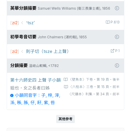
英華分韻撮要
Samuel Wells Williams (衛三畏廉士甫), 1856
[
zi2
]
꜂tsz’
P.613
初學粵音切要
John Chalmers (湛約翰), 1855
[
zi2
]
則子切（tsze 上上聲）
P.1
分韻撮要
溫岐山較輯, <1782
第十六師史四 上聲 子小韻
〈壁魚本〉下卷‧第 19 頁‧後半
〈六桂本〉三卷‧第 15 頁‧前半
姐也，女之長者曰姊
〈尺牘本〉利集‧第 34 頁‧前半
小韻同音字：子, 梓, 滓,
泲, 秭, 胏, 仔, 耔, 紫, 呰
其他參考