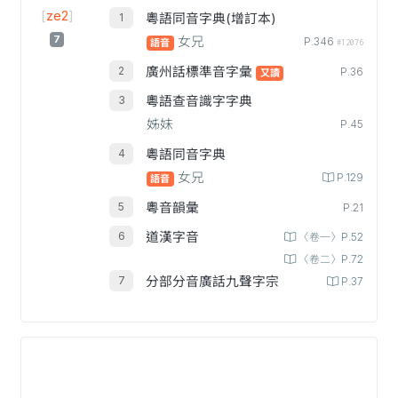
[
ze2
]
粵語同音字典(增訂本)
7
女兄
P.346
語音
#12076
廣州話標準音字彙
P.36
又讀
粵語查音識字字典
姊妹
P.45
粵語同音字典
女兄
P.129
語音
粵音韻彙
P.21
道漢字音
〈卷一〉P.52
〈卷二〉P.72
分部分音廣話九聲字宗
P.37