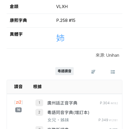
倉頡
VLXH
康熙字典
P.258 #15
異體字
姉
來源: Unihan
粵語讀音
讀音
根據
[
zi2
]
廣州話正音字典
P.304
#4182
16
粵語同音字典(增訂本)
女兄，姊妹
P.349
#12181