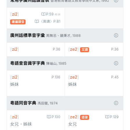
常用字廣州話讀音表
香港教育署語文教育學院中文系, 1992
[
zi2
]
P.59
#894
〈異讀〉P.81
建議讀音
廣州話標準音字彙
周無忌、饒秉才, 1988
[
zi2
]
[
ze2
]
P.36
P.36
又讀
粵語查音識字字典
陳岫山, 1985
[
zi2
]
[
ze2
]
P.136
P.45
姊妹
姊妹
粵語同音字典
馮田獵, 1974
[
zi2
]
[
ze2
]
P.130
P.129
語音
女兄，姊妹
女兄