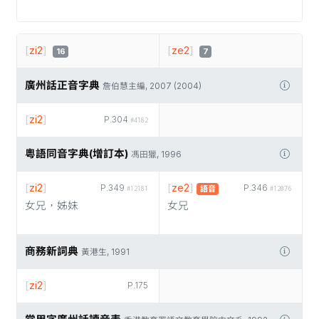
[
zi2
]
[
ze2
]
16
7
廣州話正音字典
詹伯慧主編, 2007 (2004)
[
zi2
]
P.304
#4182
粵語同音字典(增訂本)
馮田獵, 1996
[
zi2
]
[
ze2
]
P.349
P.346
語音
#12181
#12076
女兄，姊妹
女兄
商務新詞典
黃港生, 1991
[
zi2
]
P.175