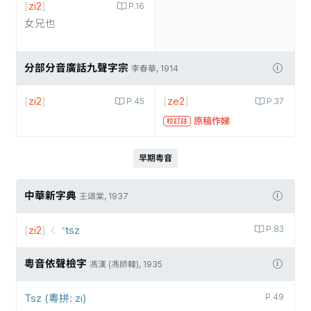
[
zi2
]
P.16
女兄也
分部分音廣話九聲字宗
李春華, 1914
[
zi2
]
[
ze2
]
P.45
P.37
原稿作娣
校訂註
早期粵音
中華新字典
王頌棠, 1937
[
zi2
]
꜂tsz
P.83
粵音依聲檢字
馮漢 (馮師韓), 1935
Tsz (粵拼: zi)
P.49