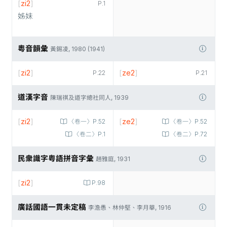
[
zi2
]
P.1
姊妹
粵音韻彙
黃錫凌, 1980 (1941)
[
zi2
]
[
ze2
]
P.22
P.21
道漢字音
陳瑞祺及道字總社同人, 1939
[
zi2
]
[
ze2
]
〈卷一〉P.52
〈卷一〉P.52
〈卷二〉P.1
〈卷二〉P.72
民衆識字粤語拼音字彙
趙雅庭, 1931
[
zi2
]
P.98
廣話國語一貫未定稿
李澹愚、林仲堅、李月華, 1916