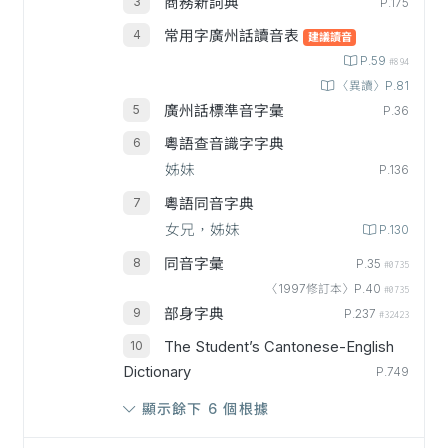
商務新詞典
P.175
常用字廣州話讀音表
建議讀音
P.59
#894
〈異讀〉P.81
廣州話標準音字彙
P.36
粵語查音識字字典
姊妹
P.136
粵語同音字典
女兄，姊妹
P.130
同音字彙
P.35
#0735
〈1997修訂本〉P.40
#0735
部身字典
P.237
#32423
The Student’s Cantonese-English
Dictionary
P.749
顯示餘下 6 個根據