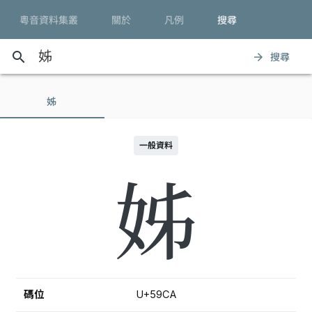
粵音資料集叢
關於
凡例
搜尋
search
搜尋
arrow_forward
姊
一般資料
姊
碼位
U+59CA