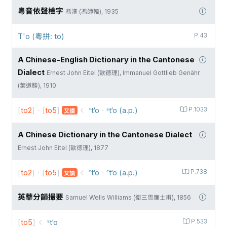
粵音依聲檢字
馮漢 (馮師韓), 1935
T'o (粵拼: to)
P.43
A Chinese-English Dictionary in the Cantonese
Dialect
Ernest John Eitel (歐德理), Immanuel Gottlieb Genähr
(葉道勝), 1910
[
to2
]
·
[
to5
]
꜂t‘o
·
꜃t‘o (a.p.)
P.1033
又讀
A Chinese Dictionary in the Cantonese Dialect
Ernest John Eitel (歐德理), 1877
[
to2
]
·
[
to5
]
꜂t‘o
·
꜃t‘o (a.p.)
P.738
又讀
英華分韻撮要
Samuel Wells Williams (衛三畏廉士甫), 1856
[
to5
]
꜃t‘o
P.533