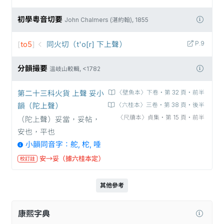
初學粵音切要
John Chalmers (湛約翰), 1855
[
to5
]
同火切（t'o[r] 下上聲）
P.9
分韻撮要
溫岐山較輯, <1782
第二十三科火貨 上聲 妥小
〈壁魚本〉下卷‧第 32 頁‧前半
韻（陀上聲）
〈六桂本〉三卷‧第 38 頁‧後半
〈尺牘本〉貞集‧第 15 頁‧前半
（陀上聲）妥當，妥帖，
安也，平也
小韻同音字：舵, 柁, 唾
安→妥（據六桂本定）
校訂註
其他參考
康熙字典