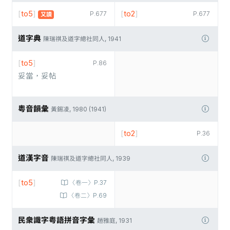
[
to5
]
[
to2
]
P.677
P.677
又讀
道字典
陳瑞祺及道字總社同人, 1941
[
to5
]
P.86
妥當，妥帖
粵音韻彙
黃錫凌, 1980 (1941)
[
to2
]
P.36
道漢字音
陳瑞祺及道字總社同人, 1939
[
to5
]
〈卷一〉P.37
〈卷二〉P.69
民衆識字粤語拼音字彙
趙雅庭, 1931