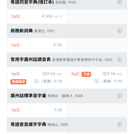
粵語同音字典(增訂本)
馮田獵, 1996
[
to5
]
P.308
#10739
商務新詞典
黃港生, 1991
[
to5
]
P.175
常用字廣州話讀音表
香港教育署語文教育學院中文系, 1992
[
to5
]
[
to2
]
P.59
P.59
又讀
#880
#880
〈異讀〉P.119
〈異讀〉P.119
建議讀音
廣州話標準音字彙
周無忌、饒秉才, 1988
[
to5
]
P.36
粵語查音識字字典
陳岫山, 1985