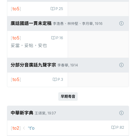
[
to5
]
P.25
廣話國語一貫未定稿
李澹愚、林仲堅、李月華, 1916
[
to5
]
P.16
妥當，妥帖，安也
分部分音廣話九聲字宗
李春華, 1914
[
to5
]
P.3
早期粵音
中華新字典
王頌棠, 1937
[
to2
]
꜂t’o
P.82