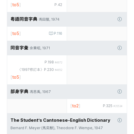
[
to5
]
P.42
粵語同音字典
馮田獵, 1974
[
to5
]
P.116
同音字彙
余秉昭, 1971
P.198
#4672
〈1997修訂本〉P.230
#4652
[
to5
]
部身字典
馮思禹, 1967
[
to2
]
P.325
#35534
The Student’s Cantonese-English Dictionary
Bernard F. Meyer (馬奕猷), Theodore F. Wempe, 1947