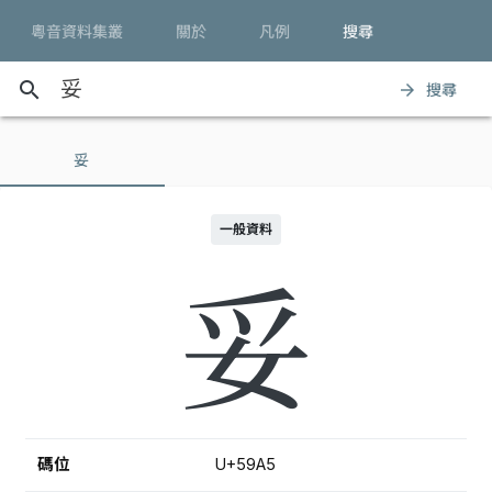
粵音資料集叢
關於
凡例
搜尋
search
搜尋
arrow_forward
妥
一般資料
妥
碼位
U+59A5