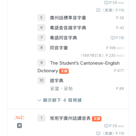
P.59
#880
〈異讀〉P.119
廣州話標準音字彙
P.36
粵語查音識字字典
P.42
粵語同音字典
P.116
同音字彙
P.198
#4672
〈1997修訂本〉P.230
#4652
The Student’s Cantonese-English
Dictionary
P.677
又讀
道字典
妥當，妥帖
P.86
顯示餘下 4 個根據
[
to2
]
常用字廣州話讀音表
又讀
4
P.59
#880
〈異讀〉P.119