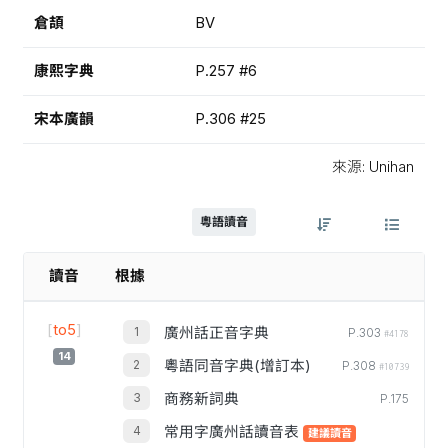
倉頡
BV
康熙字典
P.257 #6
宋本廣韻
P.306 #25
來源: Unihan
粵語讀音
讀音
根據
[
to5
]
廣州話正音字典
P.303
#4178
14
粵語同音字典(增訂本)
P.308
#10739
商務新詞典
P.175
常用字廣州話讀音表
建議讀音