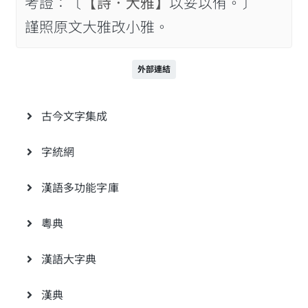
考證：〔
【詩．大雅】
以妥以侑。〕
謹照原文大雅改小雅。
外部連結
古今文字集成
字統網
漢語多功能字庫
粵典
漢語大字典
漢典