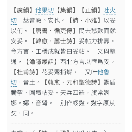
【廣韻】
他果切
【集韻】
【正韻】
吐火
切
，𠀤音㟎。安也。
【詩．小雅】
以妥
以侑。
【唐書．循吏傳】
民去愁歎而就
安妥。
【韓愈．薦士詩】
妥帖力排奡。
今方言，工穩成就皆曰妥帖。 又與墮
通。
【漁隱叢話】
西北方言以墮爲妥。
【杜甫詩】
花妥鸎捎蝶。 又叶
他魯
切
，音土。
【韓愈．元和聖德詩】
獸盾
騰挐，圓壇帖妥。天兵四羅，旗常婀
娜。娜，音弩。 別作綏𢼻。𢼻字原从
攵，同。