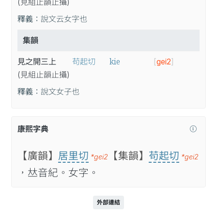
(見
組
止
韻
止
攝
)
釋義：
說文云女字也
集韻
kie
見之開三上
苟起切
[
gei2
]
(見
組
止
韻
止
攝
)
釋義：
說文女子也
康熙字典
【廣韻】
居里切
【集韻】
苟起切
*gei2
*gei2
，𠀤音紀。女字。
外部連結