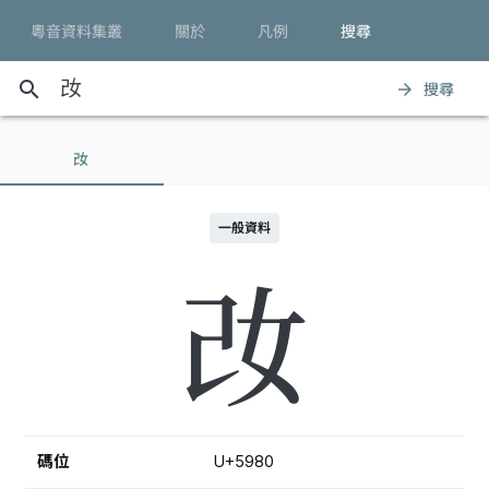
粵音資料集叢
關於
凡例
搜尋
search
搜尋
arrow_forward
妀
一般資料
妀
碼位
U+5980