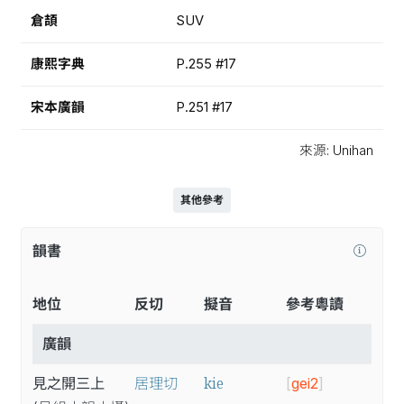
倉頡
SUV
康熙字典
P.255 #17
宋本廣韻
P.251 #17
來源: Unihan
其他參考
韻書
地位
反切
擬音
參考粵讀
廣韻
kie
見之開三上
居理切
[
gei2
]