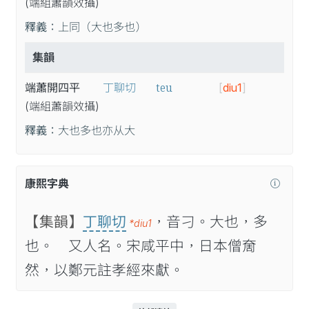
(端
組
蕭
韻
效
攝
)
釋義：
上同（大也多也）
集韻
teu
端蕭開四平
丁聊切
[
diu1
]
(端
組
蕭
韻
效
攝
)
釋義：
大也多也亦从大
康熙字典
【集韻】
丁聊切
，音刁。大也，多
*diu1
也。 又人名。宋咸平中，日本僧奝
然，以鄭元註孝經來獻。