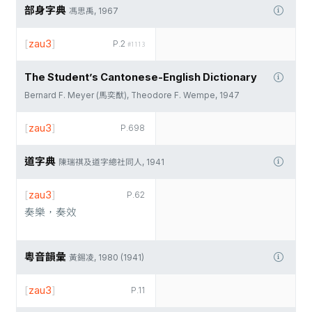
部身字典
馮思禹, 1967
[
zau3
]
P.2
#1113
The Student’s Cantonese-English Dictionary
Bernard F. Meyer (馬奕猷), Theodore F. Wempe, 1947
[
zau3
]
P.698
道字典
陳瑞祺及道字總社同人, 1941
[
zau3
]
P.62
奏樂，奏效
粵音韻彙
黃錫凌, 1980 (1941)
[
zau3
]
P.11