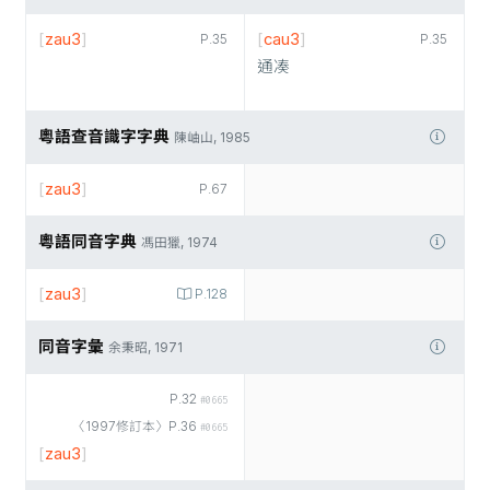
[
zau3
]
[
cau3
]
P.35
P.35
通凑
粵語查音識字字典
陳岫山, 1985
[
zau3
]
P.67
粵語同音字典
馮田獵, 1974
[
zau3
]
P.128
同音字彙
余秉昭, 1971
P.32
#0665
〈1997修訂本〉P.36
#0665
[
zau3
]