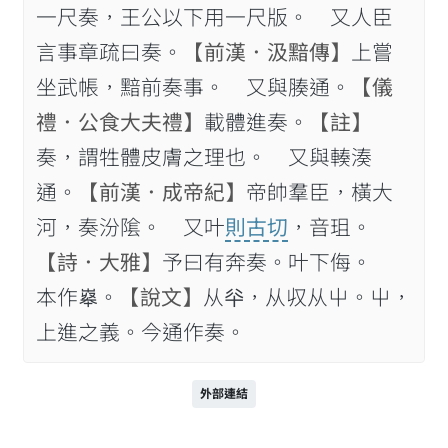
一尺奏，王公以下用一尺版。 又人臣
言事章疏曰奏。
【前漢．汲黯傳】
上嘗
坐武帳，黯前奏事。 又與腠通。
【儀
禮．公食大夫禮】
載體進奏。
【註】
奏，謂牲體皮膚之理也。 又與輳湊
通。
【前漢．成帝紀】
帝帥羣臣，橫大
河，奏汾隂。 又叶
則古切
，音珇。
【詩．大雅】
予曰有奔奏。叶下侮。
本作𡴝。
【說文】
从𠦎，从𠬞从屮。屮，
上進之義。今通作奏。
外部連結