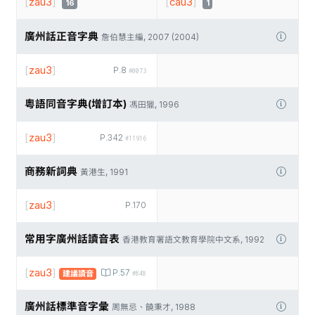
[
zau3
]
[
cau3
]
16
1
廣州話正音字典
詹伯慧主編, 2007 (2004)
[
zau3
]
P.8
#0073
粵語同音字典(增訂本)
馮田獵, 1996
[
zau3
]
P.342
#11916
商務新詞典
黃港生, 1991
[
zau3
]
P.170
常用字廣州話讀音表
香港教育署語文教育學院中文系, 1992
[
zau3
]
P.57
建議讀音
#848
廣州話標準音字彙
周無忌、饒秉才, 1988