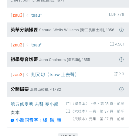
Ernest John Eitel (歐德理), 1877
[
zau3
]
tsau꜄
P.776
英華分韻撮要
Samuel Wells Williams (衛三畏廉士甫), 1856
[
zau3
]
tsau꜄
P.561
初學粵音切要
John Chalmers (湛約翰), 1855
[
zau3
]
則又切（tsow 上去聲）
P.9
分韻撮要
溫岐山較輯, <1782
第五修叟秀 去聲 奏小韻
〈壁魚本〉上卷‧第 18 頁‧前半
〈六桂本〉一卷‧第 37 頁‧前半
奏本
〈尺牘本〉元集‧第 37 頁‧前半
小韻同音字：縐, 皺, 𩱛