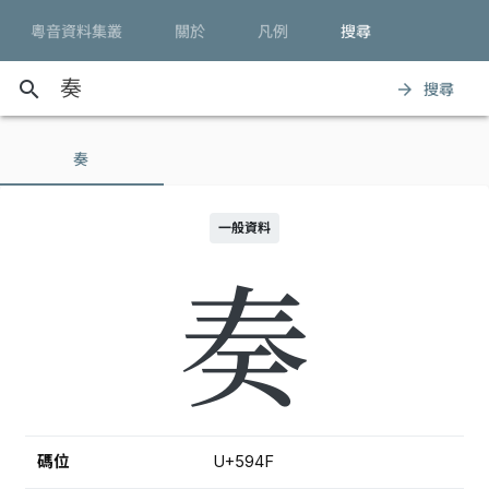
粵音資料集叢
關於
凡例
搜尋
search
搜尋
arrow_forward
奏
一般資料
奏
碼位
U+594F