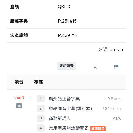
倉頡
QKHK
康熙字典
P.251 #15
宋本廣韻
P.439 #12
來源: Unihan
粵語讀音
讀音
根據
[
zau3
]
廣州話正音字典
P.8
#0073
16
粵語同音字典(增訂本)
P.342
#11916
商務新詞典
P.170
常用字廣州話讀音表
建議讀音