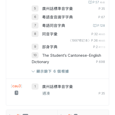
P.57
#848
廣州話標準音字彙
P.35
粵語查音識字字典
P.67
粵語同音字典
P.128
同音字彙
P.32
#0665
〈1997修訂本〉P.36
#0665
部身字典
P.2
#1113
The Student’s Cantonese-English
Dictionary
P.698
顯示餘下 6 個根據
[
cau3
]
廣州話標準音字彙
1
通凑
P.35