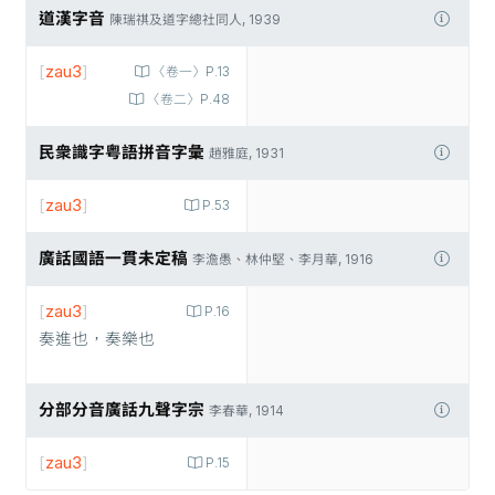
道漢字音
陳瑞祺及道字總社同人, 1939
[
zau3
]
〈卷一〉P.13
〈卷二〉P.48
民衆識字粤語拼音字彙
趙雅庭, 1931
[
zau3
]
P.53
廣話國語一貫未定稿
李澹愚、林仲堅、李月華, 1916
[
zau3
]
P.16
奏進也，奏樂也
分部分音廣話九聲字宗
李春華, 1914
[
zau3
]
P.15