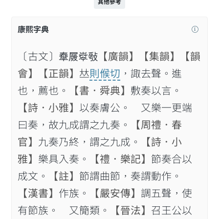
其他參考
康熙字典
〔古文〕𡙹𡲯𡴨𢽥
【廣韻】
【集韻】
【韻
會】
【正韻】
𠀤
則𠋫切
，諏去聲。進
也，薦也。
【書．舜典】
敷奏以言。
【詩．小雅】
以奏膚公。 又樂一更端
曰奏，故九成謂之九奏。
【周禮．春
官】
九奏乃終，謂之九成。
【詩．小
雅】
樂具入奏。
【禮．樂記】
節奏合以
成文。
【註】
節謂曲節，奏謂動作。
【漢書】
作族。
【嚴安傳】
調五聲，使
有節族。 又𥳑類。
【晉法】
召王公以