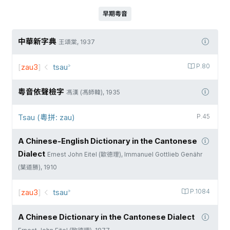
早期粵音
中華新字典
王頌棠, 1937
[
zau3
]
tsau꜄
P.80
粵音依聲檢字
馮漢 (馮師韓), 1935
Tsau (粵拼: zau)
P.45
A Chinese-English Dictionary in the Cantonese
Dialect
Ernest John Eitel (歐德理), Immanuel Gottlieb Genähr
(葉道勝), 1910
[
zau3
]
tsau꜄
P.1084
A Chinese Dictionary in the Cantonese Dialect