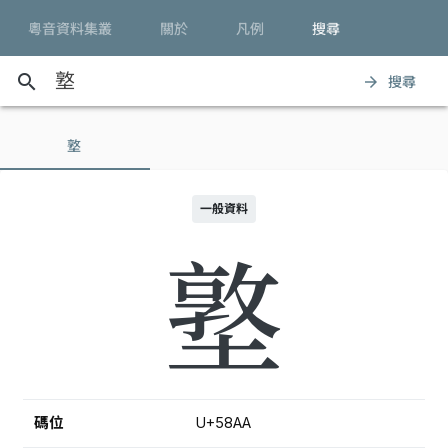
粵音資料集叢
關於
凡例
搜尋
search
搜尋
arrow_forward
墪
一般資料
墪
碼位
U+58AA