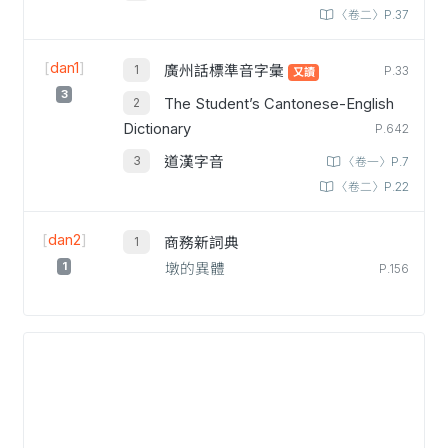
〈卷二〉P.37
[
dan1
]
廣州話標準音字彙
P.33
又讀
3
The Student’s Cantonese-English
Dictionary
P.642
道漢字音
〈卷一〉P.7
〈卷二〉P.22
[
dan2
]
商務新詞典
1
墩的異體
P.156