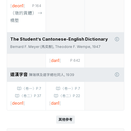
[
deon1
]
P.164
（墩的異體） →
橋墪
The Student’s Cantonese-English Dictionary
Bernard F. Meyer (馬奕猷), Theodore F. Wempe, 1947
[
dan1
]
P.642
道漢字音
陳瑞祺及道字總社同人, 1939
〈卷一〉P.7
〈卷一〉P.7
〈卷二〉P.37
〈卷二〉P.22
[
deon1
]
[
dan1
]
其他參考