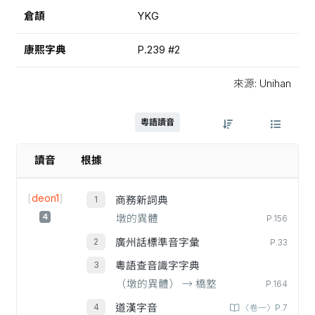
倉頡
YKG
康熙字典
P.239 #2
來源: Unihan
粵語讀音
讀音
根據
[
deon1
]
商務新詞典
4
墩的異體
P.156
廣州話標準音字彙
P.33
粵語查音識字字典
（墩的異體） → 橋墪
P.164
道漢字音
〈卷一〉P.7