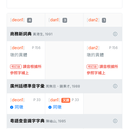
[
deon1
]
[
dan1
]
[
dan2
]
4
3
1
商務新詞典
黃港生, 1991
[
deon1
]
[
dan2
]
P.156
P.156
墩的異體
墩的異體
讀音根據所
讀音根據所
校訂註
校訂註
參照字補上
參照字補上
廣州話標準音字彙
周無忌、饒秉才, 1988
[
deon1
]
[
dan1
]
P.33
P.33
又讀
同墩
同墩
粵語查音識字字典
陳岫山, 1985