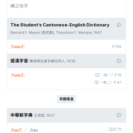
磽之俗字
The Student’s Cantonese-English Dictionary
Bernard F. Meyer (馬奕猷), Theodore F. Wempe, 1947
[
haau1
]
P.106
道漢字音
陳瑞祺及道字總社同人, 1939
[
haau1
]
〈卷一〉P.19
〈卷二〉P.47
早期粵音
中華新字典
王頌棠, 1937
[
hau1
]
꜀hau
P.75