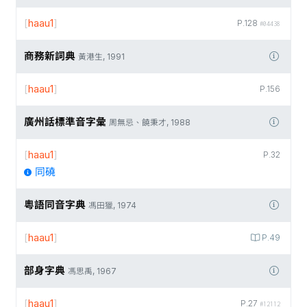
[
haau1
]
P.128
#04438
商務新詞典
黃港生, 1991
[
haau1
]
P.156
廣州話標準音字彙
周無忌、饒秉才, 1988
[
haau1
]
P.32
同磽
粵語同音字典
馮田獵, 1974
[
haau1
]
P.49
部身字典
馮思禹, 1967
[
haau1
]
P.27
#12112