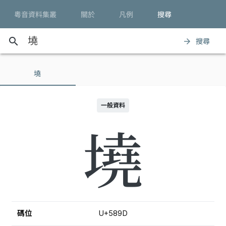
粵音資料集叢
關於
凡例
搜尋
search
搜尋
arrow_forward
墝
一般資料
墝
碼位
U+589D