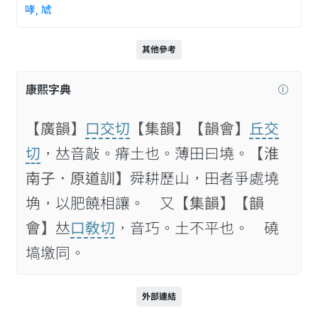
哮, 虓
其他參考
康熙字典
【廣韻】
口交切
【集韻】
【韻會】
丘交
切
，𠀤音敲。瘠土也。薄田曰墝。
【淮
南子．原道訓】
舜耕歷山，田者爭處墝
埆，以肥饒相讓。 又
【集韻】
【韻
會】
𠀤
口敎切
，音巧。土不平也。 磽
塙墽同。
外部連結