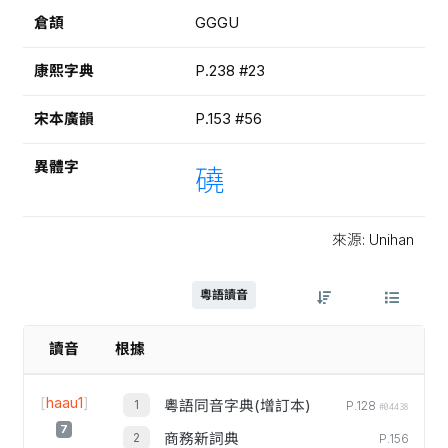
倉頡
GGGU
康熙字典
P.238 #23
宋本廣韻
P.153 #56
異體字
磽
來源: Unihan
粵語讀音
讀音
根據
[
haau1
]
粵語同音字典(增訂本)
P.128
#04438
7
商務新詞典
P.156