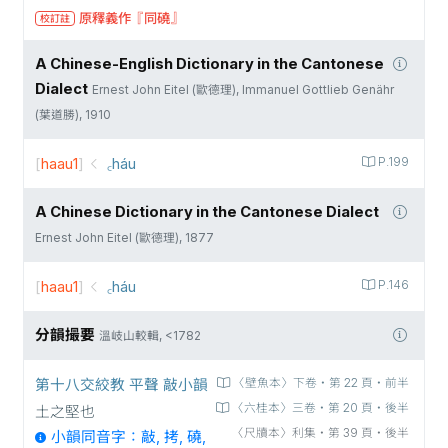
原釋義作『同磽』
校訂註
A Chinese-English Dictionary in the Cantonese
Dialect
Ernest John Eitel (歐德理), Immanuel Gottlieb Genähr
(葉道勝), 1910
[
haau1
]
꜀háu
P.199
A Chinese Dictionary in the Cantonese Dialect
Ernest John Eitel (歐德理), 1877
[
haau1
]
꜀háu
P.146
分韻撮要
溫岐山較輯, <1782
第十八交絞教 平聲 敲小韻
〈壁魚本〉下卷‧第 22 頁‧前半
〈六桂本〉三卷‧第 20 頁‧後半
土之堅也
〈尺牘本〉利集‧第 39 頁‧後半
小韻同音字：敲, 拷, 磽,