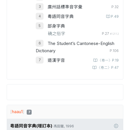
廣州話標準音字彙
P.32
粵語同音字典
P.49
部身字典
磽之俗字
P.27
#12112
The Student’s Cantonese-English
Dictionary
P.106
道漢字音
〈卷一〉P.19
〈卷二〉P.47
[
haau1
]
7
粵語同音字典(增訂本)
馮田獵, 1996